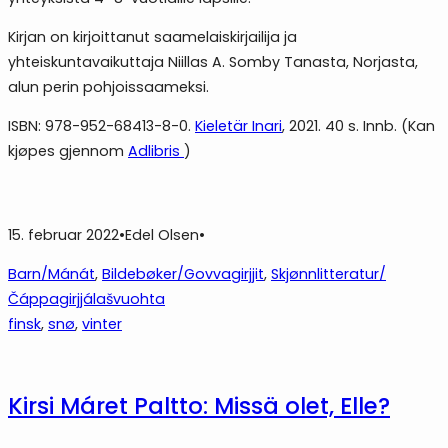
Kirjan on kirjoittanut saamelaiskirjailija ja
yhteiskuntavaikuttaja Niillas A. Somby Tanasta, Norjasta,
alun perin pohjoissaameksi.
ISBN: 978-952-68413-8-0.
Kieletär Inari
, 2021. 40 s. Innb. (Kan
kjøpes gjennom
Adlibris
)
15. februar 2022
•
Edel Olsen
•
Barn/Mánát
, 
Bildebøker/Govvagirjjit
, 
Skjønnlitteratur/
Čáppagirjjálašvuohta
finsk
, 
snø
, 
vinter
Kirsi Máret Paltto: Missä olet, Elle?