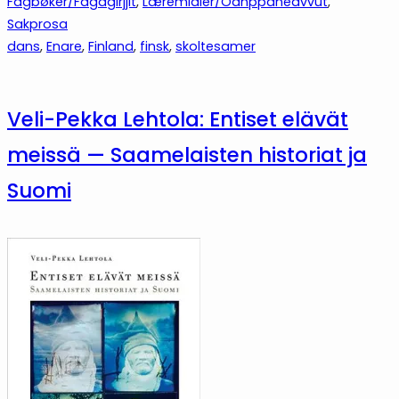
Fagbøker/Fágagirjjit
, 
Læremidler/Oahppaneavvut
, 
Sakprosa
dans
, 
Enare
, 
Finland
, 
finsk
, 
skoltesamer
Veli-Pekka Lehtola: Entiset elävät
meissä — Saamelaisten historiat ja
Suomi