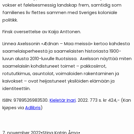
vokser et følelsesmessig landskap frem, samtidig som
familienes liv flettes sammen med Sveriges koloniale
politikk.
Finsk oversettelse av Kaija Anttonen.
Linnea Axelssonin «Ædnan – Maa meissä» kertoo kahdesta
saamelaisperheestä ja saamelaisten historiasta 1900-
luvun alusta 2010-luvulle Ruotsissa. Axelsson näyttää miten
saamelaisiin kohdistuneet toimet – pakkosiirrot,
rotututkimus, asuntolat, voimaloiden rakentaminen ja
kaivokset – ovat heijastuneet yksilöiden elämään ja
identiteettiin.
ISBN: 9789526983530.
Kieletär Inari
. 2022. 773 s. kr 424,- (Kan
kjøpes via
Adlibris
)
7. november 2022
•
Stina Katrin Åmo
•