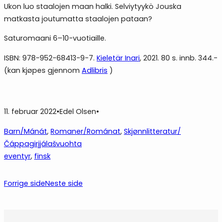
Ukon luo staalojen maan halki. Selviytyykö Jouska
matkasta joutumatta staalojen pataan?
Saturomaani 6–10-vuotiaille.
ISBN: 978-952-68413-9-7.
Kieletär Inari
, 2021. 80 s. innb. 344.-
(kan kjøpes gjennom
Adlibris
)
11. februar 2022
•
Edel Olsen
•
Barn/Mánát
, 
Romaner/Románat
, 
Skjønnlitteratur/
Čáppagirjjálašvuohta
eventyr
, 
finsk
Forrige side
Neste side