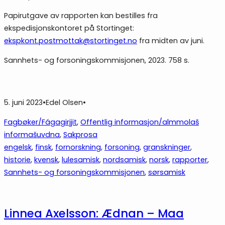
Papirutgave av rapporten kan bestilles fra
ekspedisjonskontoret på Stortinget:
ekspkont.postmottak@stortinget.no
fra midten av juni.
Sannhets- og forsoningskommisjonen, 2023. 758 s.
5. juni 2023
•
Edel Olsen
•
Fagbøker/Fágagirjjit
, 
Offentlig informasjon/almmolaš
informašuvdna
, 
Sakprosa
engelsk
, 
finsk
, 
fornorskning
, 
forsoning
, 
granskninger
, 
historie
, 
kvensk
, 
lulesamisk
, 
nordsamisk
, 
norsk
, 
rapporter
, 
Sannhets- og forsoningskommisjonen
, 
sørsamisk
Linnea Axelsson: Ædnan – Maa