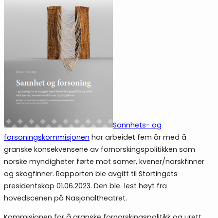
Sannhets- og
forsoningskommisjonen
har arbeidet fem år med å
granske konsekvensene av fornorskingspolitikken som
norske myndigheter førte mot samer, kvener/norskfinner
og skogfinner. Rapporten ble avgitt til Stortingets
presidentskap 01.06.2023. Den ble lest høyt fra
hovedscenen på Nasjonaltheatret.
Kommisjonen for å granske fornorskingspolitikk og urett