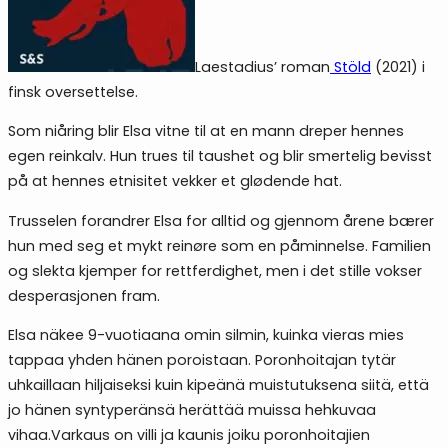
Laestadius’ roman
Stöld
(2021) i
finsk oversettelse.
Som niåring blir Elsa vitne til at en mann dreper hennes
egen reinkalv. Hun trues til taushet og blir smertelig bevisst
på at hennes etnisitet vekker et glødende hat.
Trusselen forandrer Elsa for alltid og gjennom årene bærer
hun med seg et mykt reinøre som en påminnelse. Familien
og slekta kjemper for rettferdighet, men i det stille vokser
desperasjonen fram.
Elsa näkee 9-vuotiaana omin silmin, kuinka vieras mies
tappaa yhden hänen poroistaan. Poronhoitajan tytär
uhkaillaan hiljaiseksi kuin kipeänä muistutuksena siitä, että
jo hänen syntyperänsä herättää muissa hehkuvaa
vihaa.Varkaus on villi ja kaunis joiku poronhoitajien