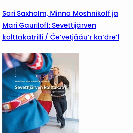
Sari Saxholm, Minna Moshnikoff ja
Mari Gauriloff: Sevettijärven
kolttakatrilli / Če’vetjääu’r ka’dre’l