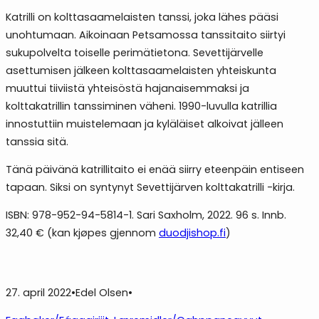
Katrilli on kolttasaamelaisten tanssi, joka lähes pääsi
unohtumaan. Aikoinaan Petsamossa tanssitaito siirtyi
sukupolvelta toiselle perimätietona. Sevettijärvelle
asettumisen jälkeen kolttasaamelaisten yhteiskunta
muuttui tiiviistä yhteisöstä hajanaisemmaksi ja
kolttakatrillin tanssiminen väheni. 1990-luvulla katrillia
innostuttiin muistelemaan ja kyläläiset alkoivat jälleen
tanssia sitä.
Tänä päivänä katrillitaito ei enää siirry eteenpäin entiseen
tapaan. Siksi on syntynyt Sevettijärven kolttakatrilli -kirja.
ISBN: 978-952-94-5814-1. Sari Saxholm, 2022. 96 s. Innb.
32,40 € (kan kjøpes gjennom
duodjishop.fi
)
27. april 2022
•
Edel Olsen
•