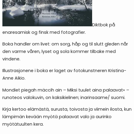
Diktbok på
enaresamisk og finsk med fotografier.
Boka handler om livet: om sorg, håp og til slutt gleden når
den varme våren, lyset og sola kommer tilbake med
vindene.
Illustrasjonene i boka er laget av fotokunstneren Kristina-
Anne Aikio.
Mondiet piegah mäccih ain – Miksi tuulet aina palaavat» –
runoteos valokuvin, on kaksikielinen; inarinsaame/ suomi.
Kirja kertoo elämästä, surusta, toivosta ja viimein ilosta, kun
lämpimän kevään myötä palaavat valo ja aurinko
myötätuulten kera.