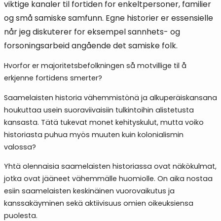
viktige kanaler til fortiden for enkeltpersoner, familier
og små samiske samfunn. Egne historier er essensielle
når jeg diskuterer for eksempel sannhets- og
forsoningsarbeid angående det samiske folk.
Hvorfor er majoritetsbefolkningen så motvillige til å
erkjenne fortidens smerter?
Saamelaisten historia vähemmistönä ja alkuperäiskansana
houkuttaa usein suoraviivaisiin tulkintoihin alistetusta
kansasta. Tätä tukevat monet kehityskulut, mutta voiko
historiasta puhua myös muuten kuin kolonialismin
valossa?
Yhtä olennaisia saamelaisten historiassa ovat näkökulmat,
jotka ovat jääneet vähemmälle huomiolle. On aika nostaa
esiin saamelaisten keskinäinen vuorovaikutus ja
kanssakäyminen sekä aktiivisuus omien oikeuksiensa
puolesta.