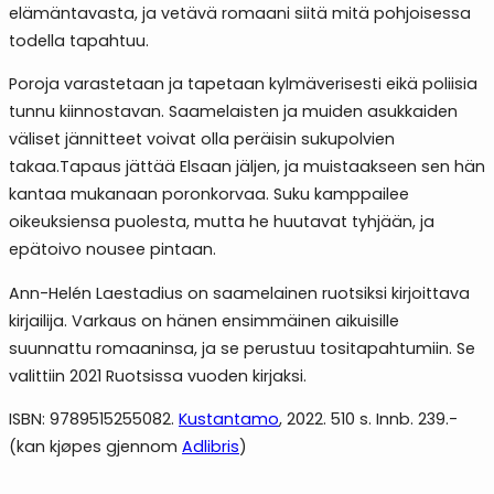
elämäntavasta, ja vetävä romaani siitä mitä pohjoisessa
todella tapahtuu.
Poroja varastetaan ja tapetaan kylmäverisesti eikä poliisia
tunnu kiinnostavan. Saamelaisten ja muiden asukkaiden
väliset jännitteet voivat olla peräisin sukupolvien
takaa.Tapaus jättää Elsaan jäljen, ja muistaakseen sen hän
kantaa mukanaan poronkorvaa. Suku kamppailee
oikeuksiensa puolesta, mutta he huutavat tyhjään, ja
epätoivo nousee pintaan.
Ann-Helén Laestadius on saamelainen ruotsiksi kirjoittava
kirjailija. Varkaus on hänen ensimmäinen aikuisille
suunnattu romaaninsa, ja se perustuu tositapahtumiin. Se
valittiin 2021 Ruotsissa vuoden kirjaksi.
ISBN: 9789515255082.
Kustantamo
, 2022. 510 s. Innb. 239.-
(kan kjøpes gjennom
Adlibris
)