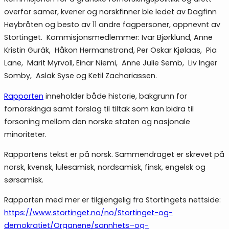
overfor samer, kvener og norskfinner ble ledet av Dagfinn
Høybråten og besto av 11 andre fagpersoner, oppnevnt av
Stortinget. Kommisjonsmedlemmer: Ivar Bjørklund, Anne
Kristin Gurák, Håkon Hermanstrand, Per Oskar Kjølaas, Pia
Lane, Marit Myrvoll, Einar Niemi, Anne Julie Semb, Liv Inger
Somby, Aslak Syse og Ketil Zachariassen.
Rapporten
inneholder både historie, bakgrunn for
fornorskinga samt forslag til tiltak som kan bidra til
forsoning mellom den norske staten og nasjonale
minoriteter.
Rapportens tekst er på norsk. Sammendraget er skrevet på
norsk, kvensk, lulesamisk, nordsamisk, finsk, engelsk og
sørsamisk.
Rapporten med mer er tilgjengelig fra Stortingets nettside:
https://www.stortinget.no/no/Stortinget-og-
demokratiet/Organene/sannhets–og-