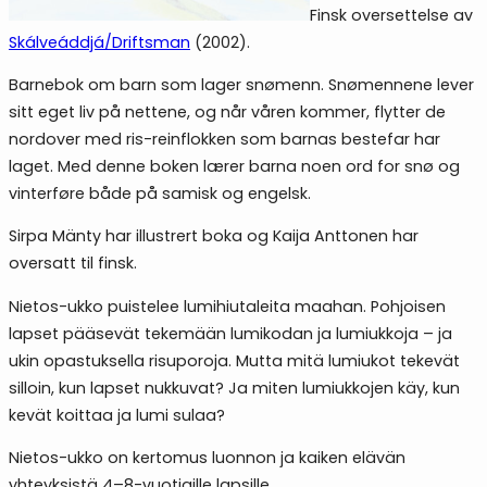
Finsk oversettelse av
Skálveáddjá/Driftsman
(2002).
Barnebok om barn som lager snømenn. Snømennene lever
sitt eget liv på nettene, og når våren kommer, flytter de
nordover med ris-reinflokken som barnas bestefar har
laget. Med denne boken lærer barna noen ord for snø og
vinterføre både på samisk og engelsk.
Sirpa Mänty har illustrert boka og Kaija Anttonen har
oversatt til finsk.
Nietos-ukko puistelee lumihiutaleita maahan. Pohjoisen
lapset pääsevät tekemään lumikodan ja lumiukkoja – ja
ukin opastuksella risuporoja. Mutta mitä lumiukot tekevät
silloin, kun lapset nukkuvat? Ja miten lumiukkojen käy, kun
kevät koittaa ja lumi sulaa?
Nietos-ukko on kertomus luonnon ja kaiken elävän
yhteyksistä 4–8-vuotiaille lapsille.