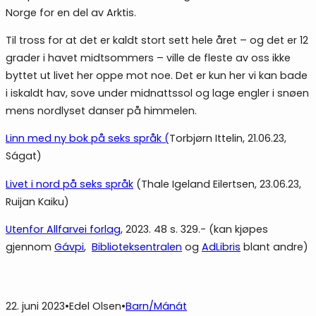
Norge for en del av Arktis.
Til tross for at det er kaldt stort sett hele året – og det er 12
grader i havet midtsommers – ville de fleste av oss ikke
byttet ut livet her oppe mot noe. Det er kun her vi kan bade
i iskaldt hav, sove under midnattssol og lage engler i snøen
mens nordlyset danser på himmelen.
Linn med ny bok på seks språk (
Torbjørn Ittelin, 21.06.23,
Ságat)
Livet i nord på seks språk
(Thale Igeland Eilertsen, 23.06.23,
Ruijan Kaiku)
Utenfor Allfarvei forlag,
2023. 48 s. 329.- (kan kjøpes
gjennom
Gávpi
,
Biblioteksentralen
og
AdLibris
blant andre)
22. juni 2023
•
Edel Olsen
•
Barn/Mánát