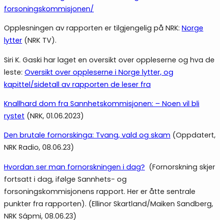
forsoningskommisjonen/
Opplesningen av rapporten er tilgjengelig på NRK:
Norge
lytter
(NRK TV).
Siri K. Gaski har laget en oversikt over oppleserne og hva de
leste:
Oversikt over oppleserne i Norge lytter, og
kapittel/sidetall av rapporten de leser fra
Knallhard dom fra Sannhetskommisjonen: – Noen vil bli
rystet
(NRK, 01.06.2023)
Den brutale fornorskinga: Tvang, vald og skam
(Oppdatert,
NRK Radio, 08.06.23)
Hvordan ser man fornorskningen i dag?
(Fornorskning skjer
fortsatt i dag, ifølge Sannhets- og
forsoningskommisjonens rapport. Her er åtte sentrale
punkter fra rapporten). (Ellinor Skartland/Maiken Sandberg,
NRK Sápmi, 08.06.23)