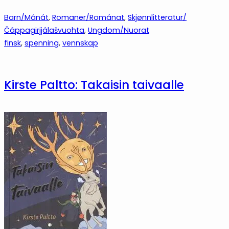
Barn/Mánát
, 
Romaner/Románat
, 
Skjønnlitteratur/
Čáppagirjjálašvuohta
, 
Ungdom/Nuorat
finsk
, 
spenning
, 
vennskap
Kirste Paltto: Takaisin taivaalle