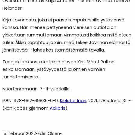
Oversatt til finsk av Kajja Antonen. Illustrert av Liisa Tellervo
Helander.
Kirja Jovnnasta, joka ei pääse rumpukurssille ystäviensä
kanssa. Hän menee pettyneenä viereisen autiotalon
yläkertaan rummuttamaan vimmatusti kaikkea mitä eteen
tulee. Äkkiä tapahtuu jotain, mikä tekee Jovnnan elämästä
jännittävää – lähes käsittämättömällä tavalla.
Tenojokilaaksosta kotoisin olevan Kirsi Máret Palton
esikoisromaani ystävyydestä ja omien voimien
tunnistamisesta.
Nuortenromaani 7–11-vuotiaille.
ISBN: 978-952-69835-0-9.
Kieletär Inari
, 2021. 128 s. Innb. 311.-
(kan kjøpes gjennom
Adlibris
)
15. februar 2022
•
Edel Olsen
•