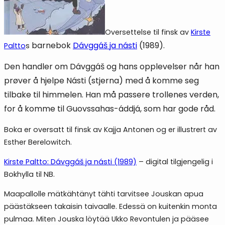
Oversettelse til finsk av
Kirste
barnebok
Dávggáš ja násti
(1989).
Paltto
s
Den handler om Dávggáš og hans opplevelser når han
prøver å hjelpe Násti (stjerna) med å komme seg
tilbake til himmelen. Han må passere trollenes verden,
for å komme til Guovssahas-áddjá, som har gode råd.
Boka er oversatt til finsk av Kajja Antonen og er illustrert av
Esther Berelowitch.
Kirste Paltto: Dávggáš ja násti (1989)
– digital tilgjengelig i
Bokhylla til NB.
Maapallolle mätkähtänyt tähti tarvitsee Jouskan apua
päästäkseen takaisin taivaalle. Edessä on kuitenkin monta
pulmaa. Miten Jouska löytää Ukko Revontulen ja pääsee