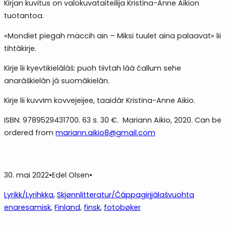
Kirjan kuvitus on valokuvataiteilija Kristina-Anne Aikion
tuotantoa.
«Mondiet piegah mäccih ain – Miksi tuulet aina palaavat» lii
tihtâkirje.
Kirje lii kyevtikielâlâš: puoh tiivtah láá čallum sehe
anarâškielân já suomâkielân.
Kirje lii kuvvim kovvejeijee, taaidâr Kristina-Anne Aikio.
ISBN: 9789529431700. 63 s. 30 €. Mariann Aikio, 2020. Can be
ordered from
mariann.aikio8@gmail.com
30. mai 2022
•
Edel Olsen
•
Lyrikk/Lyrihkka
, 
Skjønnlitteratur/Čáppagirjjálašvuohta
enaresamisk
, 
Finland
, 
finsk
, 
fotobøker