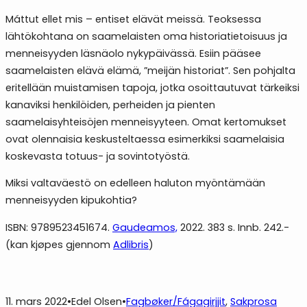
Máttut ellet mis – entiset elävät meissä. Teoksessa
lähtökohtana on saamelaisten oma historiatietoisuus ja
menneisyyden läsnäolo nykypäivässä. Esiin pääsee
saamelaisten elävä elämä, ”meijän historiat”. Sen pohjalta
eritellään muistamisen tapoja, jotka osoittautuvat tärkeiksi
kanaviksi henkilöiden, perheiden ja pienten
saamelaisyhteisöjen menneisyyteen. Omat kertomukset
ovat olennaisia keskusteltaessa esimerkiksi saamelaisia
koskevasta totuus- ja sovintotyöstä.
Miksi valtaväestö on edelleen haluton myöntämään
menneisyyden kipukohtia?
ISBN: 9789523451674.
Gaudeamos,
2022. 383 s. Innb. 242.-
(kan kjøpes gjennom
Adlibris
)
11. mars 2022
•
Edel Olsen
•
Fagbøker/Fágagirjjit
, 
Sakprosa