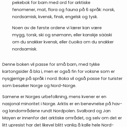
pekebok for barn med ord for arktiske
fenomener, mat, flora og fauna på 6 språk: norsk,
nordsamisk, kvensk, finsk, engelsk og tysk.
Noen av de første ordene vi lærer kan være
mygg, torsk, ski og snømann, eller kanskje sääski
om du snakker kvensk, eller čuoika om du snakker
nordsamisk.
Denne boken vil passe for små barn, med tykke
kartongsider å bla i, men er også fin for voksne som er
nysgjerrige på språk i nord. Boka vil også passe for turister
som besøker Norge og Nord-Norge.
Samene er Norges urbefolkning, mens kvener er en
nasjonal minoritet i Norge. Arktis er en benevnelse på hav-
og landområdene rundt Nordpolen. Svalbard og Jan
Mayen er innenfor det arktiske området, og selv om det er
litt upresist har det likevel blitt vanlig å kalle hele Nord-