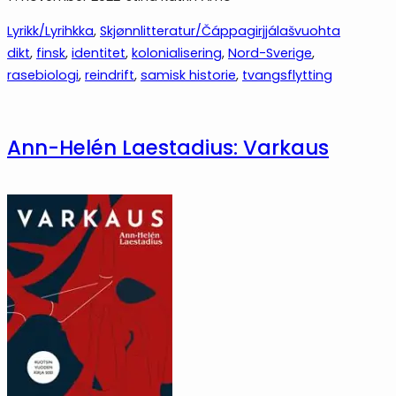
Lyrikk/Lyrihkka
, 
Skjønnlitteratur/Čáppagirjjálašvuohta
dikt
, 
finsk
, 
identitet
, 
kolonialisering
, 
Nord-Sverige
, 
rasebiologi
, 
reindrift
, 
samisk historie
, 
tvangsflytting
Ann-Helén Laestadius: Varkaus