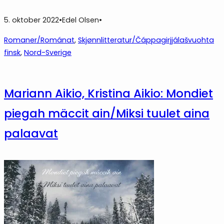
5. oktober 2022
•
Edel Olsen
•
Romaner/Románat
, 
Skjønnlitteratur/Čáppagirjjálašvuohta
finsk
, 
Nord-Sverige
Mariann Aikio, Kristina Aikio: Mondiet
piegah mäccit ain/Miksi tuulet aina
palaavat