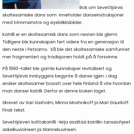
Bok om Sevettijärvis
skoltesamiske dans som inneholder danseinstruksjoner
med trinnmønstre og øyeblikksbilder.
Katrilli er en skoltesamisk dans som nesten ble glemt.
Tidligere ble kunnskapen ført videre fra en generasjon til
den neste i Petsamo. Så ble det skoltesamiske samfunnet
mer fragmentert og tradisjonen holdt på å forsvinne.
På 1990-tallet ble gamle kunnskaper revitalisert og
Sevettijärvis innbyggere begynte å danse igjen. I dag
ønsker skoltesamer bosatt over hele Finland å vite hvordan
man danser katrilli. Derfor er denne boken laget.
Skrevet av Sari Saxholm, Minna Moshnikoff ja Mari Gauriloff.
Finsk tekst.
Sevettijärven kolttakatrilli -kirja sisältää katrillin tanssiohjeet
askelkuvioineen ja tilannekuvineen.