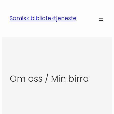
Hopp
til
Samisk bibliotektjeneste
innhold
Om oss / Min birra