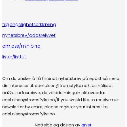
tilgjengelighetserklæring
nyhetsbrev/ođasreivvet
om oss/min birra
lister/listtut
Om du ønsker å få tilsendt nyhetsbrev på epost så meld
din interesse til: edel.olsen@tromsfylke.no/Jus háliidat
oažžut ođasreivve, de váldde minguin oktavuođa:
edel.olsen@tromsfylke.no/If you would like to receive our
newsletter by email, please register your interest to
edel.olsen@tromsfylke.no
Nettside og design av
gnist
.