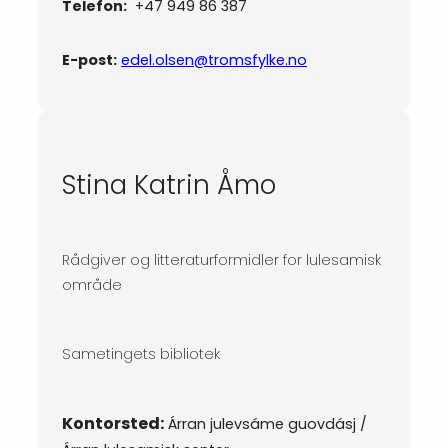
Telefon:
+47 949 86 387
E-post:
edel.olsen@tromsfylke.no
Stina Katrin Åmo
Rådgiver og litteraturformidler for lulesamisk
område
Sametingets bibliotek
Kontorsted:
Árran julevsáme guovdásj /