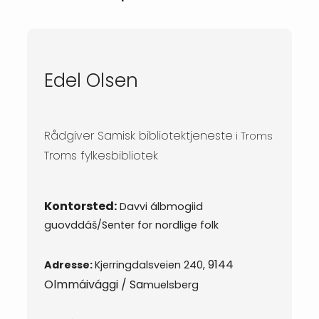
Edel Olsen
Rådgiver Samisk bibliotektjeneste
i Troms
Troms fylkesbibliotek
Kontorsted:
Davvi álbmogiid
guovddáš/Senter for nordlige folk
9144
Adresse:
Kjerringdalsveien 240,
Olmmáivággi / Sa
muelsberg