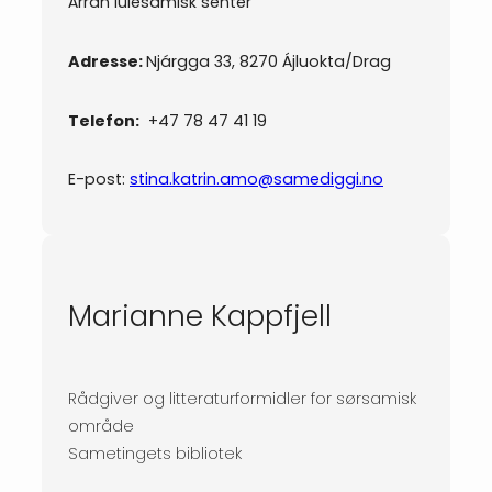
Árran lulesamisk senter
Adresse:
Njárgga 33, 8270 Ájluokta/Drag
Telefon:
+47 78 47 41 19
E-post:
stina.katrin.amo@samediggi.no
Marianne Kappfjell
Rådgiver og litteraturformidler for sørsamisk
område
Sametingets bibliotek