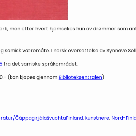
ndverk, men etter hvert hjemsøkes hun av drømmer som ant
t og samisk væremåte. I norsk oversettelse av Synnøve S
25
fra det samiske språkområdet.
350.- (kan kjøpes gjennom
Biblioteksentralen
)
teratur/Čáppagirjjálašvuohta
Finland
, 
kunstnere
, 
Nord-Finl