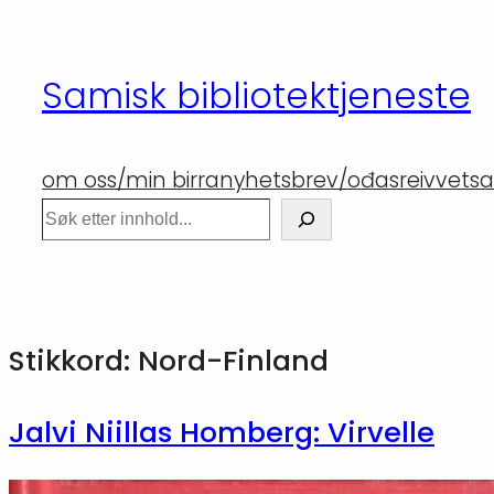
Hopp
til
Samisk bibliotektjeneste
innhold
om oss/min birra
nyhetsbrev/ođasreivvet
sa
Søk
Stikkord:
Nord-Finland
Jalvi Niillas Homberg: Virvelle