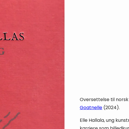
Oversettelse til nors
Goatnelle
(2024).
Elle Hallala, ung kuns
karriere som billedk