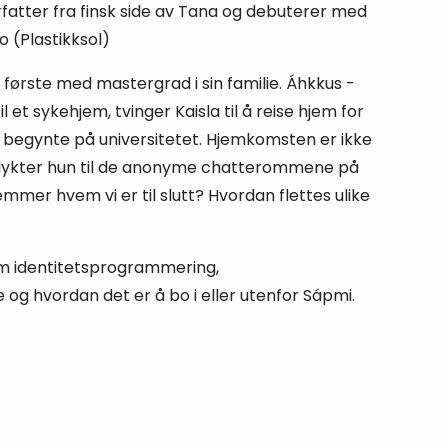
orfatter fra finsk side av Tana og debuterer med
 (Plastikksol)
n første med mastergrad i sin familie. Áhkkus -
l et sykehjem, tvinger Kaisla til å reise hjem for
 begynte på universitetet. Hjemkomsten er ikke
flykter hun til de anonyme chatterommene på
mmer hvem vi er til slutt? Hvordan flettes ulike
m identitetsprogrammering,
 og hvordan det er å bo i eller utenfor Sápmi.