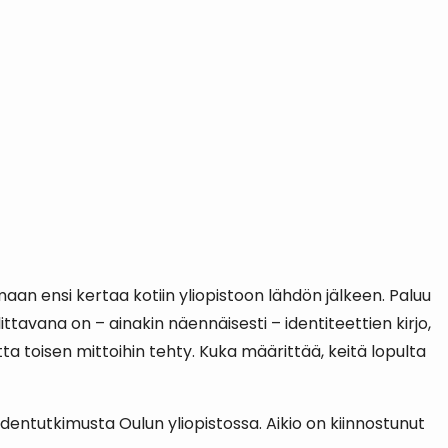
an ensi kertaa kotiin yliopistoon lähdön jälkeen. Paluu
tavana on – ainakin näennäisesti – identiteettien kirjo,
a toisen mittoihin tehty. Kuka määrittää, keitä lopulta
suudentutkimusta Oulun yliopistossa. Aikio on kiinnostunut