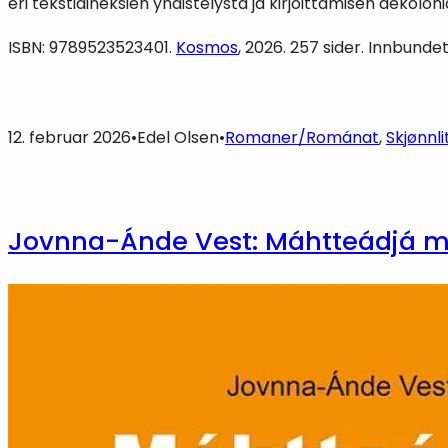
eri tekstiaineksien yhdistelystä ja kirjoittamisen dekoloni
ISBN: 9789523523401.
Kosmos
, 2026. 257 sider. Innbund
12. februar 2026
•
Edel Olsen
•
Romaner/Románat
, 
Skjønnl
Jovnna-Ánde Vest: Máhtteádjá 