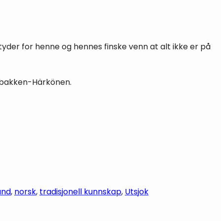
yder for henne og hennes finske venn at alt ikke er på
olbakken-Härkönen.
and
, 
norsk
, 
tradisjonell kunnskap
, 
Utsjok