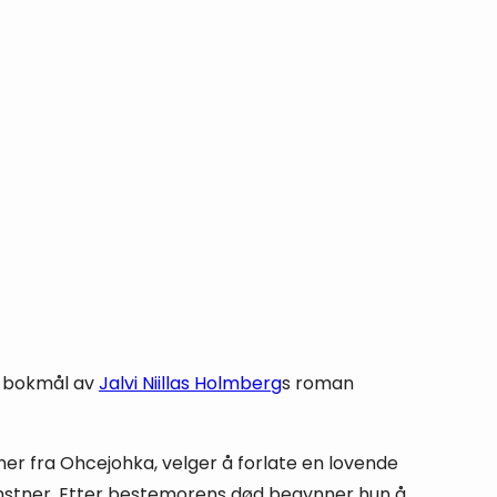
k bokmål av
Jalvi Niillas Holmberg
s roman
tner fra Ohcejohka, velger å forlate en lovende
unstner. Etter bestemorens død begynner hun å