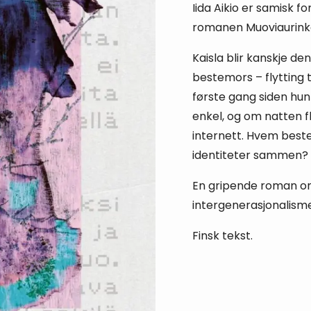
Iida Aikio er samisk f
romanen Muoviaurinko
Kaisla blir kanskje de
bestemors – flytting ti
første gang siden hun
enkel, og om natten 
internett. Hvem beste
identiteter sammen?
En gripende roman o
intergenerasjonalisme
Finsk tekst.