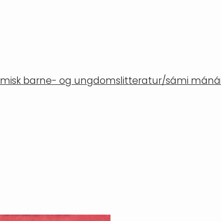
misk barne- og ungdomslitteratur/sámi mánáid