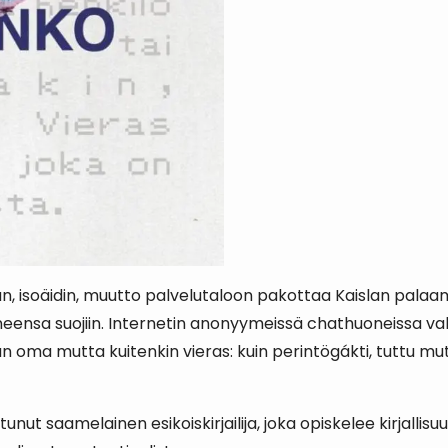
, isoäidin, muutto palvelutaloon pakottaa Kaislan palaama
eensa suojiin. Internetin anonyymeissä chathuoneissa valit
 oma mutta kuitenkin vieras: kuin perintögákti, tuttu mutt
rttunut saamelainen esikoiskirjailija, joka opiskelee kirjalli