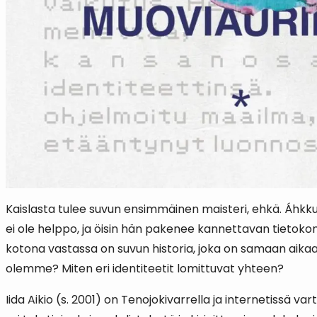
Kaislasta tulee suvun ensimmäinen maisteri, ehkä. Áhkkun
ei ole helppo, ja öisin hän pakenee kannettavan tietokon
kotona vastassa on suvun historia, joka on samaan aikaan
olemme? Miten eri identiteetit lomittuvat yhteen?
Iida Aikio (s. 2001) on Tenojokivarrella ja internetissä va