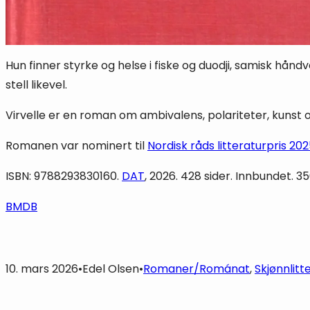
Hun finner styrke og helse i fiske og duodji, samisk hå
stell likevel.
Virvelle er en roman om ambivalens, polariteter, kuns
Romanen var nominert til
Nordisk råds litteraturpris 20
ISBN: 9788293830160.
DAT
, 2026. 428 sider. Innbundet. 
BMDB
10. mars 2026
•
Edel Olsen
•
Romaner/Románat
, 
Skjønnlit