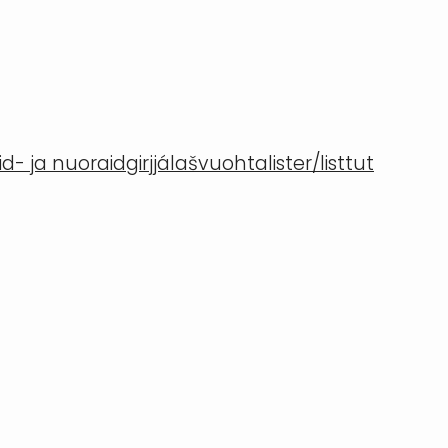
- ja nuoraidgirjjálašvuohta
lister/listtut