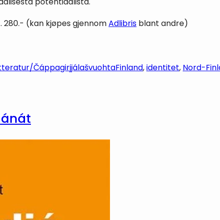
aalisesta potentiaalista.
et. 280.- (kan kjøpes gjennom
Adlibris
blant andre)
itteratur/Čáppagirjjálašvuohta
Finland
, 
identitet
, 
Nord-Fin
mánát