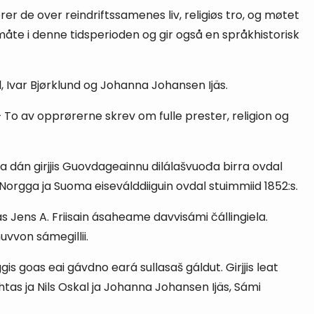
r de over reindriftssamenes liv, religiøs tro, og møtet
måte i denne tidsperioden og gir også en språkhistorisk
l, Ivar Bjørklund og Johanna Johansen Ijäs.
 – To av opprørerne skrev om fulle prester, religion og
dán girjjis Guovdageainnu dilálašvuođa birra ovdal
Norgga ja Suoma eiseválddiiguin ovdal stuimmiid 1852:s.
 Jens A. Friisain ásaheame davvisámi čállingiela.
uvvon sámegillii.
s goas eai gávdno eará sullasaš gáldut. Girjjis leat
htas ja Nils Oskal ja Johanna Johansen Ijäs, Sámi