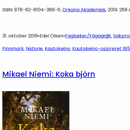
ISBN: 978-82-8104-388-6.
Orkana Akademisk
, 2019. 269
31. oktober 2019
•
Edel Olsen
•
Fagbøker/Fágagirjjit
, 
Sakpro
Finnmark
, 
historie
, 
Kautokeino
, 
Kautokeino-opprøret 18
Mikael Niemi: Koka björn