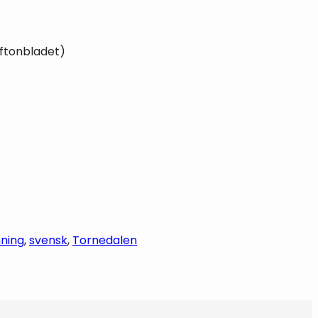
Aftonbladet)
ning
, 
svensk
, 
Tornedalen