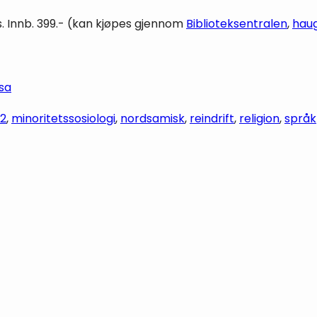
 s. Innb. 399.- (kan kjøpes gjennom
Biblioteksentralen
,
hau
sa
52
, 
minoritetssosiologi
, 
nordsamisk
, 
reindrift
, 
religion
, 
språk