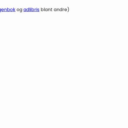
genbok
og
adlibris
blant andre)