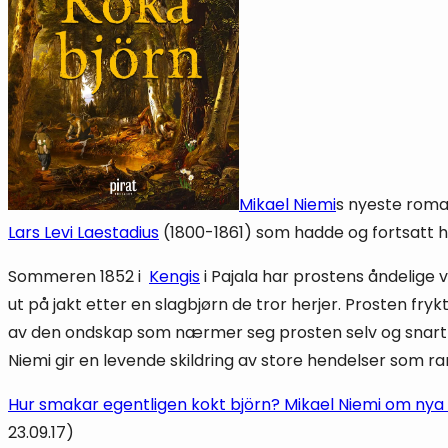
Mikael Niemi
s nyeste roman
Lars Levi Laestadius
(1800-1861) som hadde og fortsatt har
Sommeren 1852 i
Kengis
i Pajala har prostens åndelige 
ut på jakt etter en slagbjørn de tror herjer. Prosten f
av den ondskap som nærmer seg prosten selv og snart 
Niemi gir en levende skildring av store hendelser som 
Hur smakar egentligen kokt björn? Mikael Niemi om nya
23.09.17)