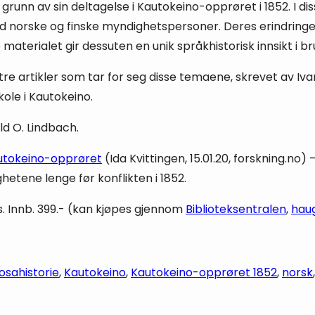
unn av sin deltagelse i Kautokeino-opprøret i 1852. I diss
ed norske og finske myndighetspersoner. Deres erindringer
ige materialet gir dessuten en unik språkhistorisk innsikt i
artikler som tar for seg disse temaene, skrevet av Ivar B
ole i Kautokeino.
ld O. Lindbach.
autokeino-opprøre
t
(Ida Kvittingen, 15.01.20, forskning.no)
etene lenge før konflikten i 1852.
s. Innb. 399.- (kan kjøpes gjennom
Biblioteksentralen
,
hau
osa
historie
, 
Kautokeino
, 
Kautokeino-opprøret 1852
, 
norsk