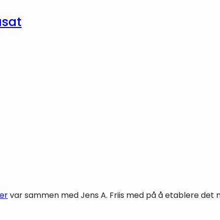
usat
ær
var sammen med Jens A. Friis med på å etablere det no