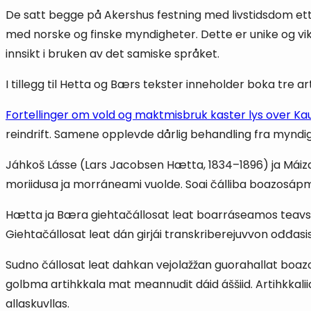
De satt begge på Akershus festning med livstidsdom etter
med norske og finske myndigheter. Dette er unike og vikt
innsikt i bruken av det samiske språket.
I tillegg til Hetta og Bærs tekster inneholder boka tre a
Fortellinger om vold og maktmisbruk kaster lys over K
reindrift. Samene opplevde dårlig behandling fra myndigh
Jáhkoš Lásse (Lars Jacobsen Hætta, 1834–1896) ja Máiza
moriidusa ja morráneami vuolde. Soai čálliba boazosápmel
Hætta ja Bæra giehtačállosat leat boarráseamos teavstta
Giehtačállosat leat dán girjái transkriberejuvvon ođđasis,
Sudno čállosat leat dahkan vejolažžan guorahallat boazos
golbma artihkkala mat meannudit dáid áššiid. Artihkkaliid
allaskuvllas.