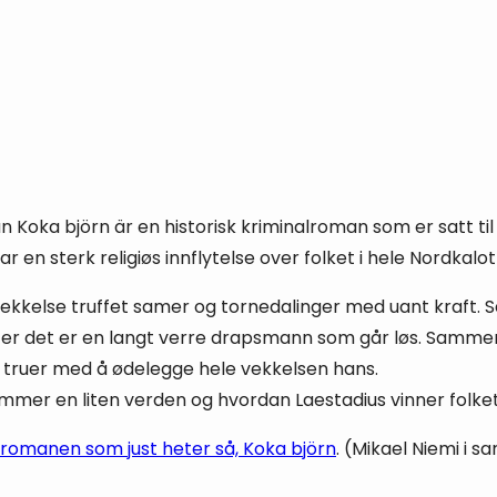
 Koka björn är en historisk kriminalroman som er satt til
 en sterk religiøs innflytelse over folket i hele Nordkalot
vekkelse truffet samer og tornedalinger med uant kraft. S
rykter det er en langt verre drapsmann som går løs. Samme
truer med å ødelegge hele vekkelsen hans.
rammer en liten verden og hvordan Laestadius vinner folk
 romanen som just heter så, Koka björn
. (Mikael Niemi i 