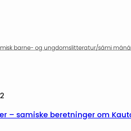
misk barne- og ungdomslitteratur/sámi mánáid
2
ger – samiske beretninger om Kaut