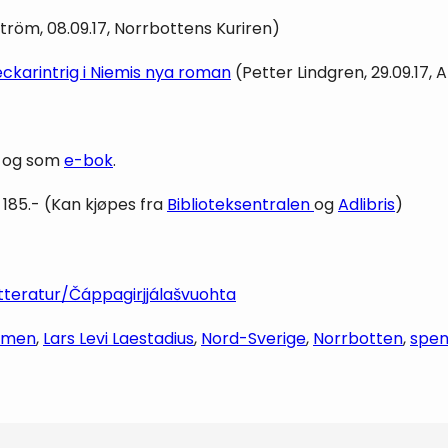
tröm, 08.09.17, Norrbottens Kuriren)
ckarintrig i Niemis nya roman
(Petter Lindgren, 29.09.17, 
lv og som
e-bok
.
b. 185.- (Kan kjøpes fra
Biblioteksentralen
og
Adlibris
)
itteratur/Čáppagirjjálašvuohta
smen
, 
Lars Levi Laestadius
, 
Nord-Sverige
, 
Norrbotten
, 
spen