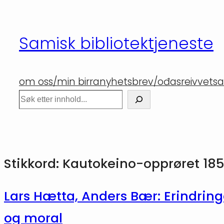
Hopp
til
Samisk bibliotektjeneste
innhold
om oss/min birra
nyhetsbrev/ođasreivvet
sa
Søk
Stikkord:
Kautokeino-opprøret 185
Lars Hætta, Anders Bær: Erindrin
og moral