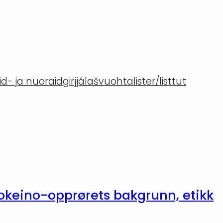
- ja nuoraidgirjjálašvuohta
lister/listtut
okeino-opprørets bakgrunn, etikk