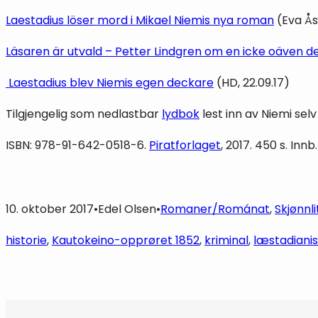
Laestadius löser mord i Mikael Niemis nya roman
(Eva Ås
Läsaren är utvald – Petter Lindgren om en icke oäven de
Laestadius blev Niemis egen deckare
(HD, 22.09.17)
Tilgjengelig som nedlastbar
lydbok
lest inn av Niemi se
ISBN: 978-91-642-0518-6.
Piratforlaget
, 2017. 450 s. Inn
10. oktober 2017
•
Edel Olsen
•
Romaner/Románat
, 
Skjønnl
historie
, 
Kautokeino-opprøret 1852
, 
kriminal
, 
læstadiani