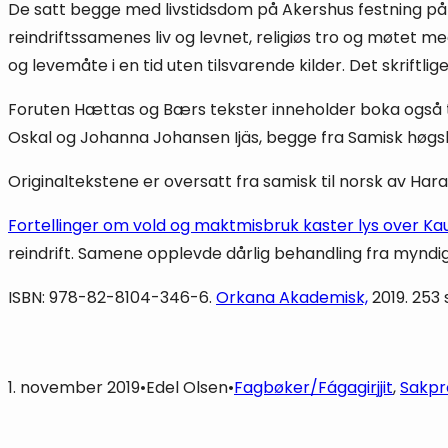
De satt begge med livstidsdom på Akershus festning på gr
reindriftssamenes liv og levnet, religiøs tro og møtet m
og levemåte i en tid uten tilsvarende kilder. Det skriftl
Foruten Hættas og Bærs tekster inneholder boka også tre 
Oskal og Johanna Johansen Ijäs, begge fra Samisk høgsk
Originaltekstene er oversatt fra samisk til norsk av Hara
Fortellinger om vold og maktmisbruk kaster lys over K
reindrift. Samene opplevde dårlig behandling fra myndigh
ISBN: 978-82-8104-346-6.
Orkana Akademisk,
2019. 253 
1. november 2019
•
Edel Olsen
•
Fagbøker/Fágagirjjit
, 
Sakpr