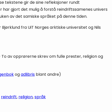
e tekstene gir de sine refleksjoner rundt
 har gjort det mulig å forstå reindriftssamenes univers
 bruken av det samiske språket på denne tiden.
jørklund fra UiT Norges arktiske universitet og Nils
 – To av opprørerne skrev om fulle prester, religion og
genbok
og
adlibris
blant andre)
, 
reindrift
, 
religion
, 
språk