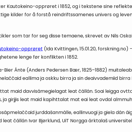
 Kautokeino-opprøret i 1852, og i tekstene sine reflektere
ige kilder for å forstå reindriftssamenes univers og leve
rtikler som tar for seg disse temaene, skrevet av Nils Oska
autokeino-opprøre
t
(Ida Kvittingen, 15.01.20, forskning.no)
etene lenge før konflikten i 1852.
-Bier Ánte (Anders Pedersen Bær, 1825–1882) muitaleaba 
aččaid eallima ja oskku birra ja sin deaivvademiid birra 
t maid davvisámegielagat leat čállán. Soai leigga ovttas
 ja girjjis leat maid kapihttalat mat eai leat ovdal almmuh
ápmelaččaid jurddašanmálle, eallinvuogi ja giela dán áiggi
 leat čállán Ivar Bjørklund, UiT Norgga árktalaš universite