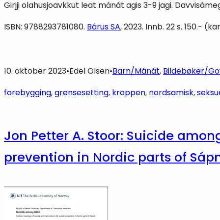
Girjji olahusjoavkkut leat mánát agis 3-9 jagi. Davvisáme
ISBN: 9788293781080.
Bárus SA
, 2023. Innb. 22 s. 150.- 
10. oktober 2023
•
Edel Olsen
•
Barn/Mánát
, 
Bildebøker/Gov
forebygging
, 
grensesetting
, 
kroppen
, 
nordsamisk
, 
seksu
Jon Petter A. Stoor: Suicide amon
prevention in Nordic parts of Sáp