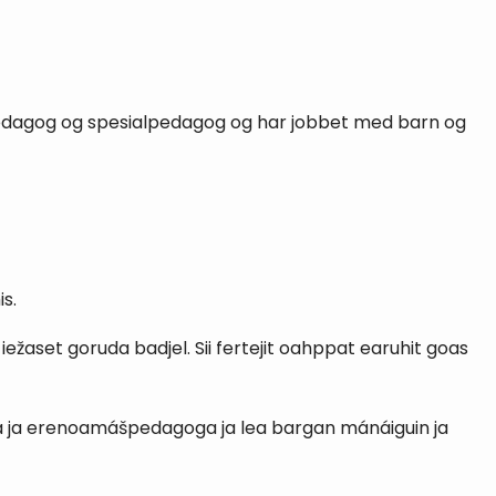
pedagog og spesialpedagog og har jobbet med barn og
s.
ežaset goruda badjel. Sii fertejit oahppat earuhit goas
ga ja erenoamášpedagoga ja lea bargan mánáiguin ja