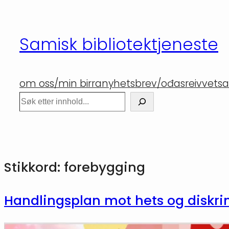
Hopp
til
Samisk bibliotektjeneste
innhold
om oss/min birra
nyhetsbrev/ođasreivvet
sa
Søk
Stikkord:
forebygging
Handlingsplan mot hets og diskr