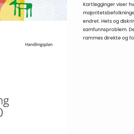
Kartlegginger viser h
majoritetsbefolkninge
endret. Hets og diskri
samfunnsproblem. De
rammes direkte og fo