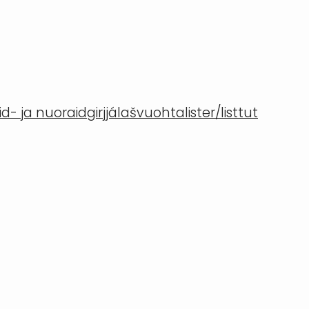
- ja nuoraidgirjjálašvuohta
lister/listtut