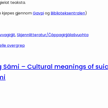
gielat teaksta.
(kan kjøpes gjennom
Gavpi
og
Biblioteksentralen
)
vagirjjit
, 
Skjønnlitteratur/Čáppagirjjálašvuohta
elle overgrep
g Sámi – Cultural meanings of suic
mi