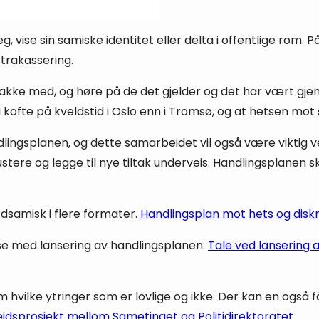
, vise sin samiske identitet eller delta i offentlige rom. P
trakassering.
akke med, og høre på de det gjelder og det har vært gjenn
 i kofte på kveldstid i Oslo enn i Tromsø, og at hetsen m
lingsplanen, og dette samarbeidet vil også være viktig 
stere og legge til nye tiltak underveis. Handlingsplanen skal
samisk i flere formater.
Handlingsplan mot hets og disk
lse med lansering av handlingsplanen:
Tale ved lansering 
hvilke ytringer som er lovlige og ikke. Der kan en også f
idsprosjekt mellom Sametinget og Politidirektoratet