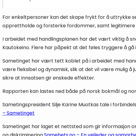
For enkeltpersoner kan det skape frykt for å uttrykke seg
opprettholde og forsterke fordommer, samt legitimere 
I arbeidet med handlingsplanen har det vært viktig å sn
Kautokeino. Flere har påpekt at det føles tryggere å gå
Sametinget har vært tett koblet på i arbeidet med hand
være fleksibel og dynamisk, slik at det vil være mulig å ju
sikre at innsatsen gir ønskede effekter.
Rapporten kan lastes ned både på norsk bokmål og nord
Sametingspresident Silje Karine Muotkas tale i forbinde
– Sametinget
Sametinget har laget et nettsted som gir informasjon om 
og diskriminering
Samehets.no – En veileder og samarbe