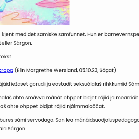
odt kjent med det samiske samfunnet. Hun er barneverns
teller Sárgon.
ekst.
 kropp
(Elin Margrethe Wersland, 05.10.23, Ságat)
jáid iežaset gorudii ja eastadit seksuálalaš rihkkumiid Sámi
alaš ahte smávva mánát ohppet bidjet rájiid ja mearridit i
alaš ahte ohppet bidjat rájiid njálmmalaččat.
dá bures sámi servodaga. Son lea mánáidsuodjaluspedago
ala Sárgon.