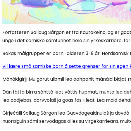
Forfatteren Sollaug Sárgon er fra Kautokeino, og er g
unge i det samiske samfunnet hele sin yrkeskarriere, for
Bokas målgrupper er barn i alderen 3-9 år. Nordsamisk t
Vil lære små samiske barn å sette grenser for sin egen
Mánáidgirjji Mu gorut ulbmil lea oahpahit mánáid bidjat rá
Dán fátta birra sáhttá leat váttis hupmat, muhto lea deh
lea oadjebas, dorvvolaš ja goas fas ii leat. Lea maid deh
Girječálli Sollaug Sárgon lea Guovdageaidnulaš ja dov
nuoraiguin sámi servodagas olles su virgekarrieara, muit