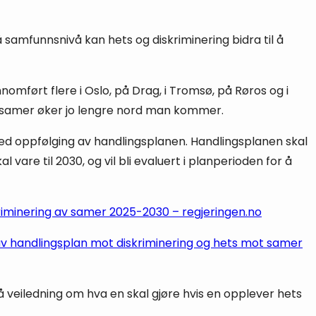
å samfunnsnivå kan hets og diskriminering bidra til å
omført flere i Oslo, på Drag, i Tromsø, på Røros og i
ot samer øker jo lengre nord man kommer.
ved oppfølging av handlingsplanen. Handlingsplanen skal
 vare til 2030, og vil bli evaluert i planperioden for å
riminering av samer 2025-2030 – regjeringen.no
av handlingsplan mot diskriminering og hets mot samer
å veiledning om hva en skal gjøre hvis en opplever hets