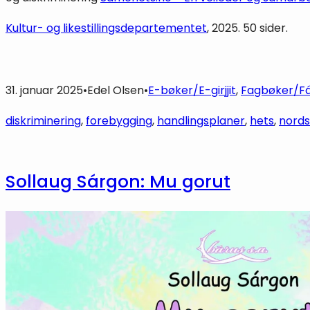
Kultur- og likestillingsdepartementet
, 2025. 50 sider.
31. januar 2025
•
Edel Olsen
•
E-bøker/E-girjjit
, 
Fagbøker/Fág
diskriminering
, 
forebygging
, 
handlingsplaner
, 
hets
, 
nord
Sollaug Sárgon: Mu gorut