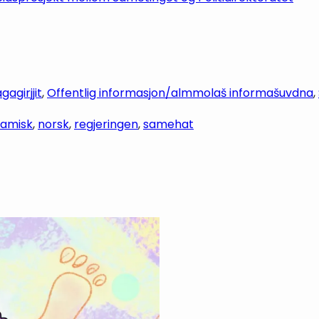
agirjjit
, 
Offentlig informasjon/almmolaš informašuvdna
, 
samisk
, 
norsk
, 
regjeringen
, 
samehat