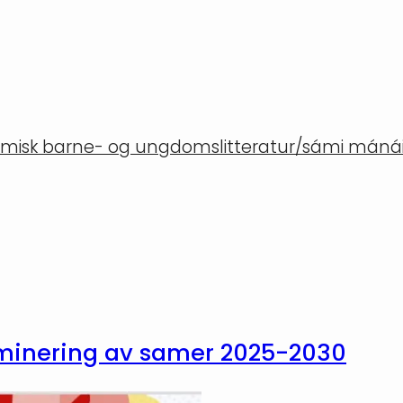
misk barne- og ungdomslitteratur/sámi mánáid
iminering av samer 2025-2030