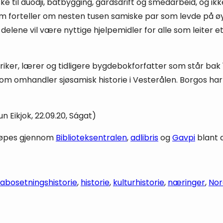
ke til duodji, båtbygging, gårdsdrift og smedarbeid, og 
 forteller om nesten tusen samiske par som levde på øyen
e delene vil være nyttige hjelpemidler for alle som leiter 
storiker, lærer og tidligere bygdebokforfatter som står 
om omhandler sjøsamisk historie i Vesterålen. Borgos har 
n Eikjok, 22.09.20, Ságat)
kjøpes gjennom
Biblioteksentralen
,
adlibris
og
Gavpi
blant 
sa
bosetningshistorie
, 
historie
, 
kulturhistorie
, 
næringer
, 
Nor