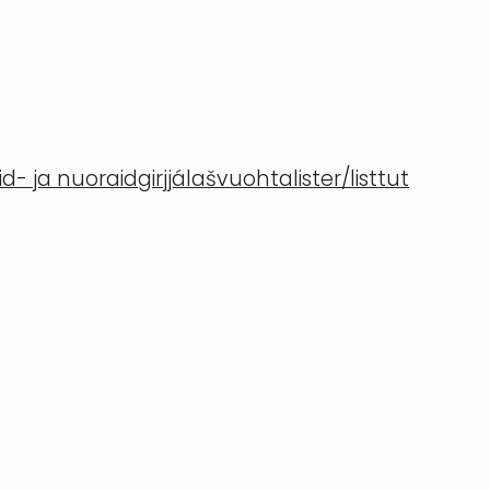
- ja nuoraidgirjjálašvuohta
lister/listtut