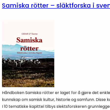
Samiska rötter – släktforska i sv
Håndboken Samiska rötter er laget for å gjøre det enklere
kunnskap om samisk kultur, historie og samfunn. Disse kun
I 10 tematiske kapittel tilbys slektsforskeren grunnlegge