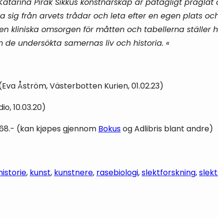
Katarina Pirak Sikkus konstnärskap är påtagligt präglat a
öra sig från arvets trådar och leta efter en egen plats och
en kliniska omsorgen för måtten och tabellerna ställer
de undersökta samernas liv och historia. «
(Eva Åström, Västerbotten Kurien, 01.02.23)
io, 10.03.20)
 768.- (kan kjøpes gjennom
Bokus
og Adlibris blant andre)
historie
, 
kunst
, 
kunstnere
, 
rasebiologi
, 
slektforskning
, 
slekt