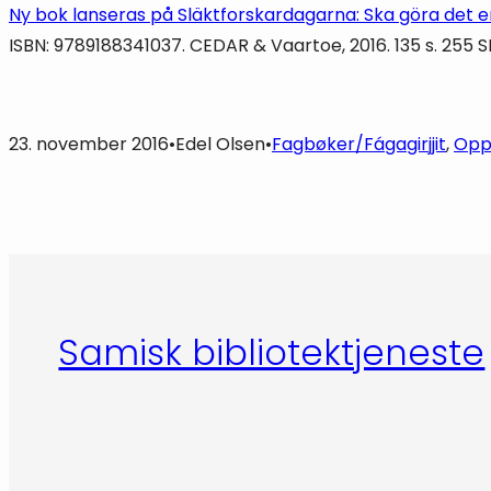
Ny bok lanseras på Släktforskardagarna: Ska göra det e
ISBN: 9789188341037. CEDAR & Vaartoe, 2016. 135 s. 255
23. november 2016
•
Edel Olsen
•
Fagbøker/Fágagirjjit
, 
Opps
Samisk bibliotektjeneste