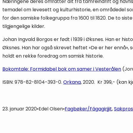
Næringene deres omfatter alt fra tamreindrift og havfis
temadel om levesett og kulturhistorie, en områdedel som
for den samiske folkegruppa fra 1600 til 1820. De to sist
tilgjengelige kilder.
Johan Ingvald Borgos er født i 1939 i Øksnes. Han er hi
Øksnes. Han har også skrevet heftet «De er her ennå», s
holdt en rekke foredrag om samisk historie.
Bokomtale: Formidabel bok om samer i Vesterålen
(Joru
ISBN: 978-82-8104-393-0.
Orkana
, 2020. Kr 399,- (kan 
23. januar 2020
•
Edel Olsen
•
Fagbøker/Fágagirjjit
, 
Sakpro