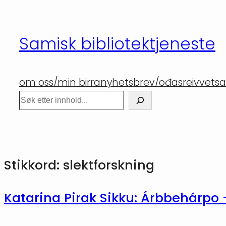
Hopp
til
Samisk bibliotektjeneste
innhold
om oss/min birra
nyhetsbrev/ođasreivvet
sa
Søk
Stikkord:
slektforskning
Katarina Pirak Sikku: Árbbehárpo