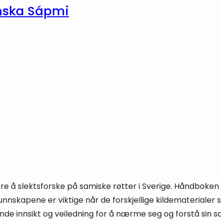
enska Sápmi
 å slektsforske på samiske røtter i Sverige. Håndboken er 
nskapene er viktige når de forskjellige kildematerialer sk
nde innsikt og veiledning for å nærme seg og forstå sin sa