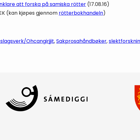
nklare att forska på samiska rötter
(17.08.16)
 SEK (kan kjøpes gjennom
rötterbokhandeln
)
lagsverk/Ohcangirjjit
, 
Sakprosa
håndbøker
, 
slektforskni