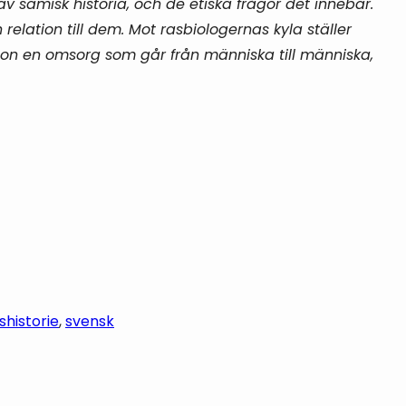
v samisk historia, och de etiska frågor det innebär.
 relation till dem. Mot rasbiologernas kyla ställer
 hon en omsorg som går från människa till människa,
shistorie
, 
svensk