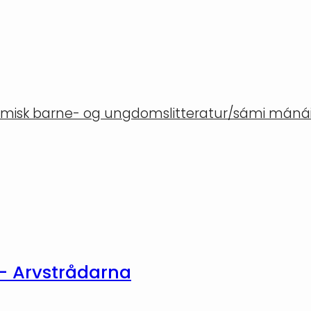
misk barne- og ungdomslitteratur/sámi mánáid
 – Arvstrådarna