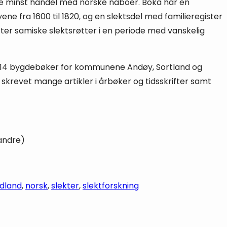
ikke minst handel med norske naboer. Boka har en
e fra 1600 til 1820, og en slektsdel med familieregister
etter samiske slektsrøtter i en periode med vanskelig
bak 14 bygdebøker for kommunene Andøy, Sortland og
skrevet mange artikler i årbøker og tidsskrifter samt
andre)
dland
, 
norsk
, 
slekter
, 
slektforskning