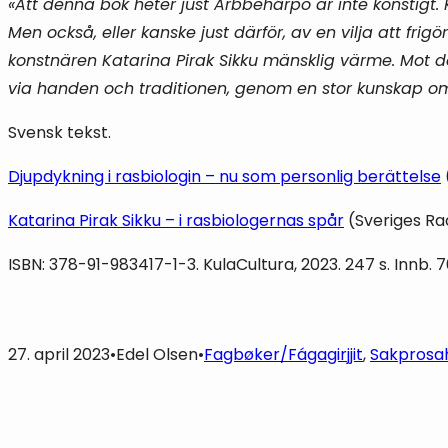
«Att denna bok heter just Árbbehárpo är inte konstigt. 
Men också, eller kanske just därför, av en vilja att frig
konstnären Katarina Pirak Sikku mänsklig värme. Mot d
via handen och traditionen, genom en stor kunskap om 
Svensk tekst.
Djupdykning i rasbiologin – nu som personlig berättelse
Katarina Pirak Sikku – i rasbiologernas spår
(Sveriges Rad
ISBN: 378-91-983417-1-3. KulaCultura, 2023. 247 s. Innb.
27. april 2023
•
Edel Olsen
•
Fagbøker/Fágagirjjit
, 
Sakprosa