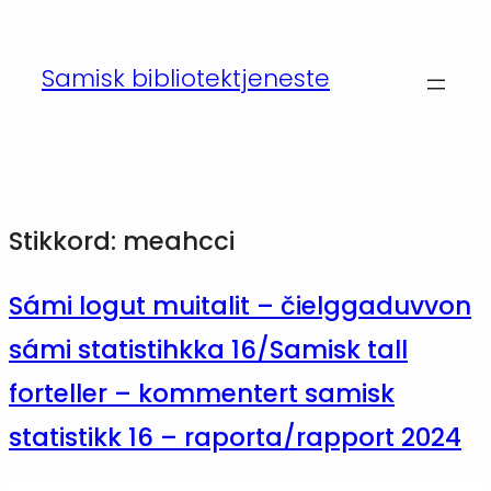
Hopp
til
Samisk bibliotektjeneste
innhold
Stikkord:
meahcci
Sámi logut muitalit – čielggaduvvon
sámi statistihkka 16/Samisk tall
forteller – kommentert samisk
statistikk 16 – raporta/rapport 2024