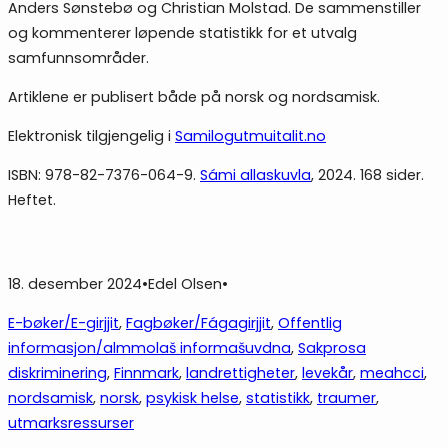
Anders Sønstebø og Christian Molstad. De sammenstiller
og kommenterer løpende statistikk for et utvalg
samfunnsområder.
Artiklene er publisert både på norsk og nordsamisk.
Elektronisk tilgjengelig i
Samilogutmuitalit.no
ISBN: 978-82-7376-064-9.
Sámi allaskuvla
, 2024. 168 sider.
Heftet.
18. desember 2024
•
Edel Olsen
•
E-bøker/E-girjjit
, 
Fagbøker/Fágagirjjit
, 
Offentlig
informasjon/almmolaš informašuvdna
, 
Sakprosa
diskriminering
, 
Finnmark
, 
landrettigheter
, 
levekår
, 
meahcci
, 
nordsamisk
, 
norsk
, 
psykisk helse
, 
statistikk
, 
traumer
, 
utmarksressurser