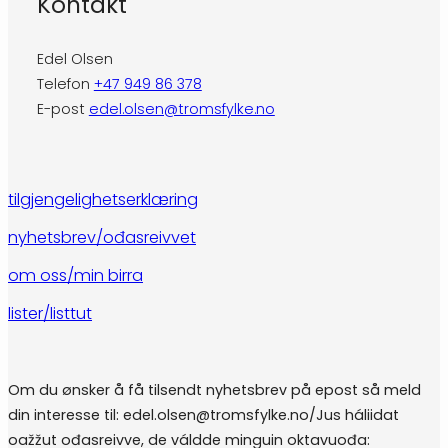
Kontakt
Edel Olsen
Telefon
+47 949 86 378
E-post
edel.olsen@tromsfylke.no
tilgjengelighetserklæring
nyhetsbrev/ođasreivvet
om oss/min birra
lister/listtut
Om du ønsker å få tilsendt nyhetsbrev på epost så meld
din interesse til: edel.olsen@tromsfylke.no/Jus háliidat
oažžut ođasreivve, de váldde minguin oktavuođa: