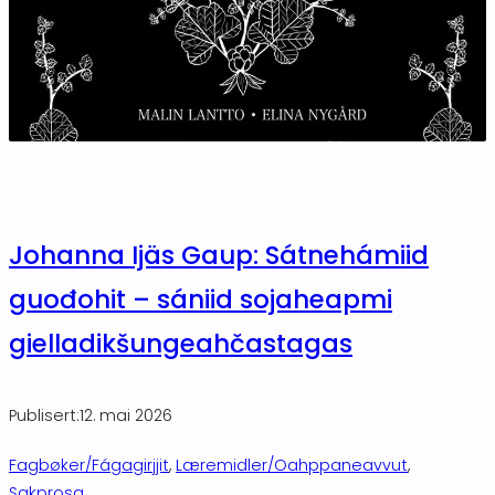
Johanna Ijäs Gaup: Sátnehámiid
guođohit – sániid sojaheapmi
gielladikšungeahčastagas
Publisert:
12. mai 2026
Fagbøker/Fágagirjjit
, 
Læremidler/Oahppaneavvut
, 
Sakprosa