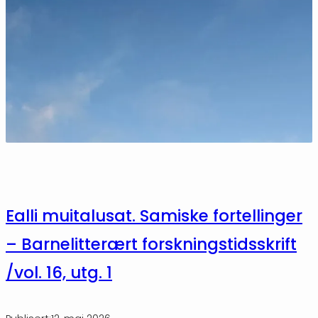
Ealli muitalusat. Samiske fortellinger
– Barnelitterært forskningstidsskrift
/vol. 16, utg. 1