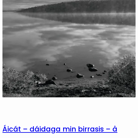
Áicát – dáidaga min birrasis – å