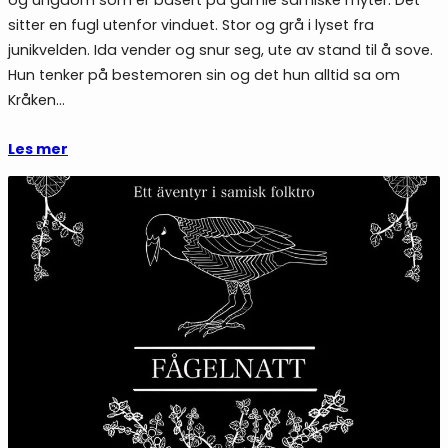
sitter en fugl utenfor vinduet. Stor og grå i lyset fra
junikvelden. Ida vender og snur seg, ute av stand til å sove.
Hun tenker på bestemoren sin og det hun alltid sa om
Kråken…
Les mer