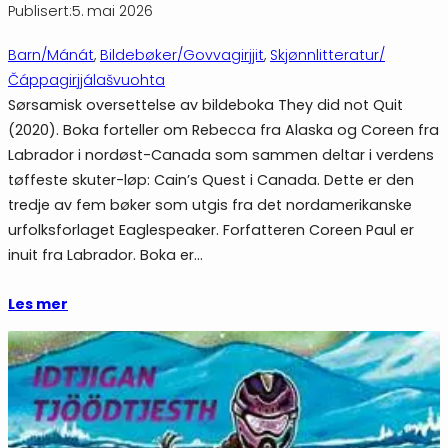
Publisert:
5. mai 2026
Barn/Mánát
, 
Bildebøker/Govvagirjjit
, 
Skjønnlitteratur/
Čáppagirjjálašvuohta
Sørsamisk oversettelse av bildeboka They did not Quit
(2020). Boka forteller om Rebecca fra Alaska og Coreen fra
Labrador i nordøst-Canada som sammen deltar i verdens
tøffeste skuter-løp: Cain’s Quest i Canada. Dette er den
tredje av fem bøker som utgis fra det nordamerikanske
urfolksforlaget Eaglespeaker. Forfatteren Coreen Paul er
inuit fra Labrador. Boka er…
Les mer