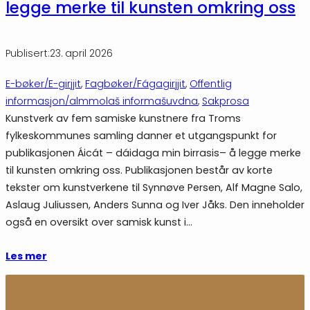
legge merke til kunsten omkring oss
Publisert:
23. april 2026
E-bøker/E-girjjit
, 
Fagbøker/Fágagirjjit
, 
Offentlig
informasjon/almmolaš informašuvdna
, 
Sakprosa
Kunstverk av fem samiske kunstnere fra Troms
fylkeskommunes samling danner et utgangspunkt for
publikasjonen Áicát – dáidaga min birrasis– å legge merke
til kunsten omkring oss. Publikasjonen består av korte
tekster om kunstverkene til Synnøve Persen, Alf Magne Salo,
Aslaug Juliussen, Anders Sunna og Iver Jåks. Den inneholder
også en oversikt over samisk kunst i…
Les mer