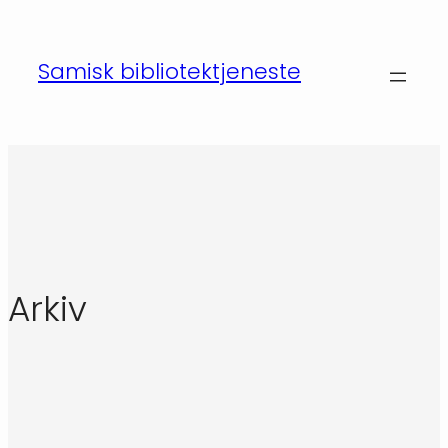
Hopp
til
Samisk bibliotektjeneste
innhold
Arkiv