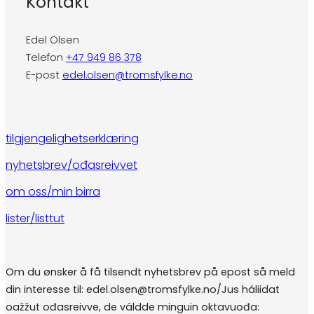
Kontakt
Edel Olsen
Telefon
+47 949 86 378
E-post
edel.olsen@tromsfylke.no
tilgjengelighetserklæring
nyhetsbrev/ođasreivvet
om oss/min birra
lister/listtut
Om du ønsker å få tilsendt nyhetsbrev på epost så meld
din interesse til: edel.olsen@tromsfylke.no/Jus háliidat
oažžut ođasreivve, de váldde minguin oktavuođa: