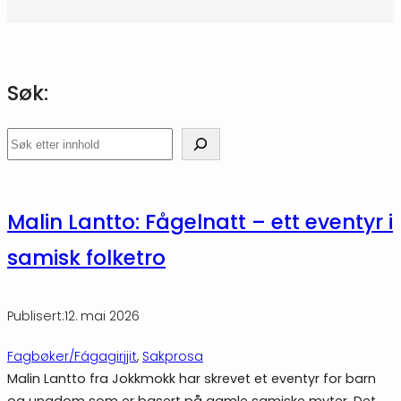
Søk:
Søk
Malin Lantto: Fågelnatt – ett eventyr i
samisk folketro
Publisert:
12. mai 2026
Fagbøker/Fágagirjjit
, 
Sakprosa
Malin Lantto fra Jokkmokk har skrevet et eventyr for barn
og ungdom som er basert på gamle samiske myter. Det