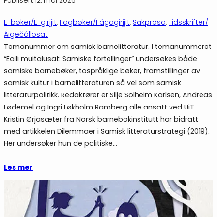
Publisert:
12. mai 2026
E-bøker/E-girjjit
, 
Fagbøker/Fágagirjjit
, 
Sakprosa
, 
Tidsskrifter/
Áigečállosat
Temanummer om samisk barnelitteratur. I temanummeret
“Ealli muitalusat: Samiske fortellinger” undersøkes både
samiske barnebøker, tospråklige bøker, framstillinger av
samisk kultur i barnelitteraturen så vel som samisk
litteraturpolitikk. Redaktører er Silje Solheim Karlsen, Andreas
Lødemel og Ingri Løkholm Ramberg alle ansatt ved UiT.
Kristin Ørjasæter fra Norsk barnebokinstitutt har bidratt
med artikkelen Dilemmaer i Samisk litteraturstrategi (2019).
Her undersøker hun de politiske…
Les mer