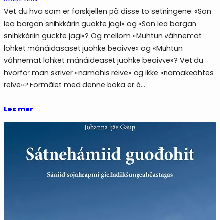
Vet du hva som er forskjellen på disse to setningene: «Son
lea bargan snihkkárin guokte jagi» og «Son lea bargan
snihkkáriin guokte jagi»? Og mellom «Muhtun váhnemat
lohket mánáidasaset juohke beaivve» og «Muhtun
váhnemat lohket mánáideaset juohke beaivve»? Vet du
hvorfor man skriver «namahis reive» og ikke «namakeahtes
reive»? Formålet med denne boka er å…
Les mer