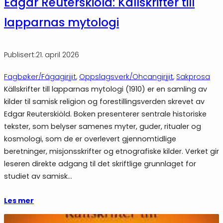
Edgar Reuterskiöld: Källskrifter till
lapparnas mytologi
Publisert:
21. april 2026
Fagbøker/Fágagirjjit
, 
Oppslagsverk/Ohcangirjjit
, 
Sakprosa
Källskrifter till lapparnas mytologi (1910) er en samling av
kilder til samisk religion og forestillingsverden skrevet av
Edgar Reuterskiöld. Boken presenterer sentrale historiske
tekster, som belyser samenes myter, guder, ritualer og
kosmologi, som de er overlevert gjennomtidlige
beretninger, misjonsskrifter og etnografiske kilder. Verket gir
leseren direkte adgang til det skriftlige grunnlaget for
studiet av samisk…
Les mer