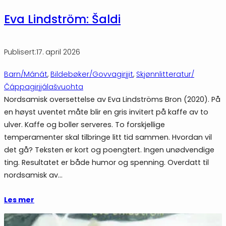
Eva Lindström: Šaldi
Publisert:
17. april 2026
Barn/Mánát
, 
Bildebøker/Govvagirjjit
, 
Skjønnlitteratur/
Čáppagirjjálašvuohta
Nordsamisk oversettelse av Eva Lindströms Bron (2020). På
en høyst uventet måte blir en gris invitert på kaffe av to
ulver. Kaffe og boller serveres. To forskjellige
temperamenter skal tilbringe litt tid sammen. Hvordan vil
det gå? Teksten er kort og poengtert. Ingen unødvendige
ting. Resultatet er både humor og spenning. Overdatt til
nordsamisk av…
Les mer