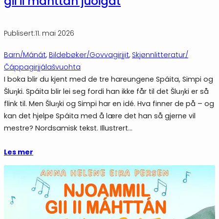
gii ii máhttán juoigat
Publisert:
11. mai 2026
Barn/Mánát
, 
Bildebøker/Govvagirjjit
, 
Skjønnlitteratur/
Čáppagirjjálašvuohta
I boka blir du kjent med de tre hareungene Spáita, Simpi og
Šluŋki. Spáita blir lei seg fordi han ikke får til det Šluŋki er så
flink til. Men Šluŋki og Simpi har en idé. Hva finner de på – og
kan det hjelpe Spáita med å lære det han så gjerne vil
mestre? Nordsamisk tekst. Illustrert…
Les mer