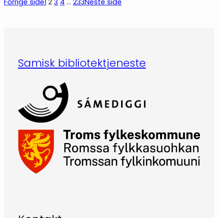
Forrige side
1
2
3
4
…
233
Neste side
Samisk bibliotektjeneste