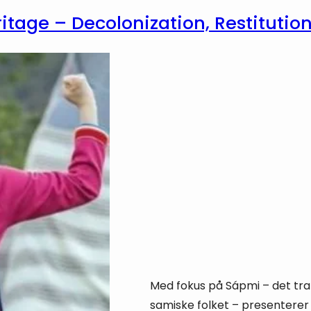
itage – Decolonization, Restitutio
Med fokus på Sápmi – det tran
samiske folket – presenterer