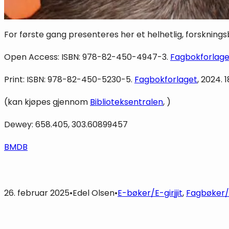
For første gang presenteres her et helhetlig, forskni
Open Access: ISBN: 978-82-450-4947-3.
Fagbokforlage
Print: ISBN: 978-82-450-5230-5.
Fagbokforlaget
, 2024. 1
(kan kjøpes gjennom
Biblioteksentralen
, )
Dewey: 658.405, 303.60899457
BMDB
26. februar 2025
•
Edel Olsen
•
E-bøker/E-girjjit
, 
Fagbøker/F