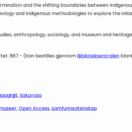
rmination and the shifting boundaries between Indigenous 
logy and Indigenous methodologies to explore the initiati
tudies, anthropology, sociology, and museum and heritage s
ftet. 867.- (Kan bestilles gjennom
Biblioteksentralen
blan
agirjjit
, 
Sakprosa
museer
, 
Open Access
, 
samfunnsvitenskap