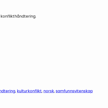
konflikthåndtering.
ndtering
, 
kulturkonflikt
, 
norsk
, 
samfunnsvitenskap