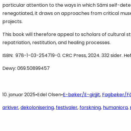
particular attention to the ways in which Sámi self-dete
renegotiated, it draws on approaches from critical museo
projects.
This book will therefore appeal to scholars of cultural s
repatriation, restitution, and healing processes.
ISBN: 978-1-03-254719-0. CRC Press, 2024. 332 sider. He
Dewy: 069.50899457
10. januar 2025
•
Edel Olsen
•
E-bøker/E-girjjit
, 
Fagbøker/Fág
arkiver
, 
dekolonisering
, 
festivaler
, 
forskning
, 
humaniora
, 