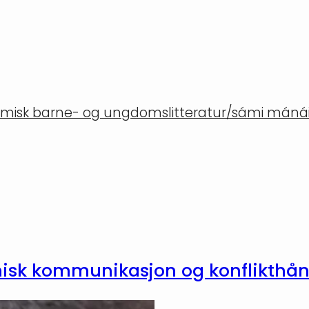
misk barne- og ungdomslitteratur/sámi mánáid
amisk kommunikasjon og konflikthå