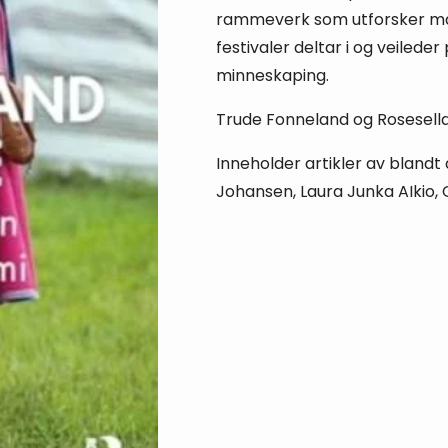
rammeverk som utforsker måt
festivaler deltar i og veilede
minneskaping.
Trude Fonneland og Rosesella
Inneholder artikler av blandt
Johansen, Laura Junka AIkio, C