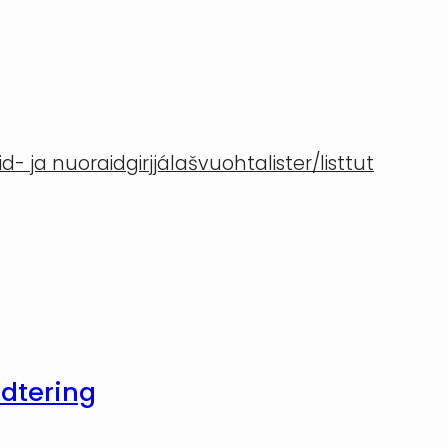
- ja nuoraidgirjjálašvuohta
lister/listtut
ndtering