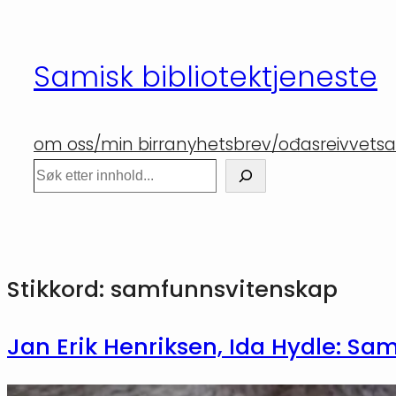
Hopp
til
Samisk bibliotektjeneste
innhold
om oss/min birra
nyhetsbrev/ođasreivvet
sa
Søk
Stikkord:
samfunnsvitenskap
Jan Erik Henriksen, Ida Hydle: S