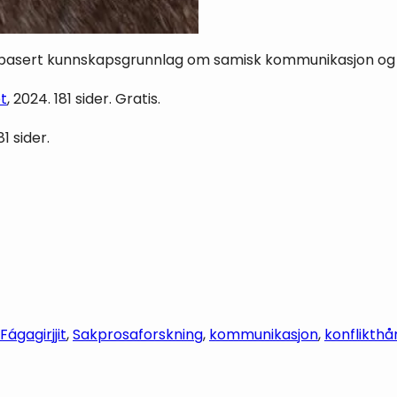
ngsbasert kunnskapsgrunnlag om samisk kommunikasjon og 
t
, 2024. 181 sider. Gratis.
81 sider.
ágagirjjit
, 
Sakprosa
forskning
, 
kommunikasjon
, 
konflikthå