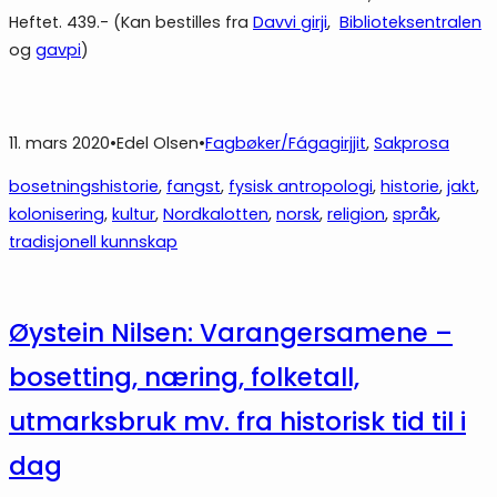
Heftet. 439.- (Kan bestilles fra
Davvi girji
,
Biblioteksentralen
og
gavpi
)
11. mars 2020
•
Edel Olsen
•
Fagbøker/Fágagirjjit
, 
Sakprosa
bosetningshistorie
, 
fangst
, 
fysisk antropologi
, 
historie
, 
jakt
, 
kolonisering
, 
kultur
, 
Nordkalotten
, 
norsk
, 
religion
, 
språk
, 
tradisjonell kunnskap
Øystein Nilsen: Varangersamene –
bosetting, næring, folketall,
utmarksbruk mv. fra historisk tid til i
dag