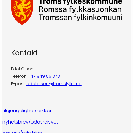
Kontakt
Edel Olsen
Telefon
+47 949 86 378
E-post
edel.olsen@tromsfylke.no
tilgjengelighetserklæring
nyhetsbrev/ođasreivvet