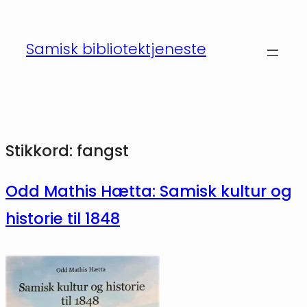
Hopp
til
Samisk bibliotektjeneste
innhold
Stikkord:
fangst
Odd Mathis Hætta: Samisk kultur og
historie til 1848