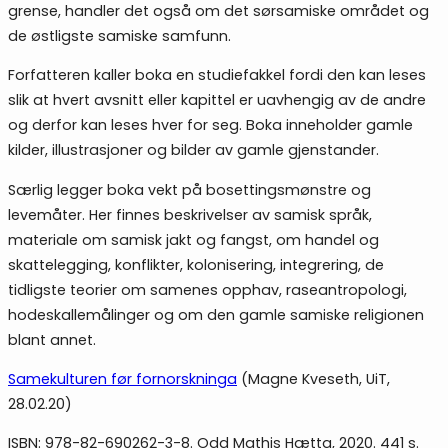
grense, handler det også om det sørsamiske området og
de østligste samiske samfunn.
Forfatteren kaller boka en studiefakkel fordi den kan leses
slik at hvert avsnitt eller kapittel er uavhengig av de andre
og derfor kan leses hver for seg. Boka inneholder gamle
kilder, illustrasjoner og bilder av gamle gjenstander.
Særlig legger boka vekt på bosettingsmønstre og
levemåter. Her finnes beskrivelser av samisk språk,
materiale om samisk jakt og fangst, om handel og
skattelegging, konflikter, kolonisering, integrering, de
tidligste teorier om samenes opphav, raseantropologi,
hodeskallemålinger og om den gamle samiske religionen
blant annet.
Samekulturen før fornorskninga
(Magne Kveseth, UiT,
28.02.20)
ISBN: 978-82-690262-3-8. Odd Mathis Hætta, 2020. 441 s.