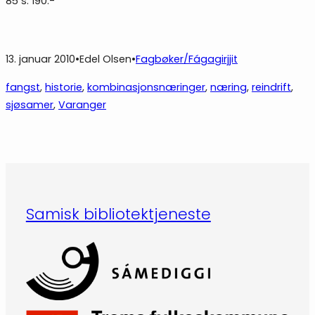
85 s. 190.-
13. januar 2010
•
Edel Olsen
•
Fagbøker/Fágagirjjit
fangst
, 
historie
, 
kombinasjonsnæringer
, 
næring
, 
reindrift
, 
sjøsamer
, 
Varanger
Samisk bibliotektjeneste