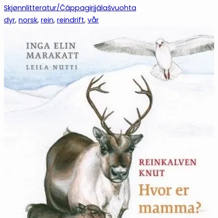
Skjønnlitteratur/Čáppagirjjálašvuohta
dyr
, 
norsk
, 
rein
, 
reindrift
, 
vår