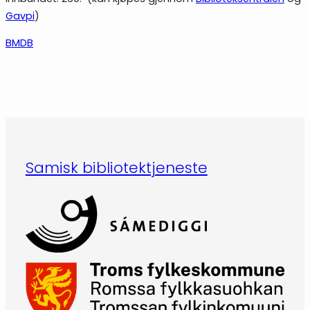
Gavpi
)
BMDB
Samisk bibliotektjeneste