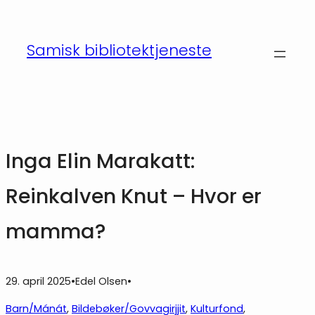
Hopp
til
Samisk bibliotektjeneste
innhold
Inga Elin Marakatt:
Reinkalven Knut – Hvor er
mamma?
29. april 2025
•
Edel Olsen
•
Barn/Mánát
, 
Bildebøker/Govvagirjjit
, 
Kulturfond
, 