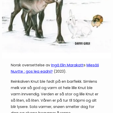
Norsk oversettelse av
Ingá Elin Marakatt
s
Miesáš
Nuvtte : gos lea eadni?
(2023).
Reinkalven Knut ble født på en barflekk. Simlens
melk var så god og varm at hele lille Knut ble
varm innvendig. Verden er så stor og lille Knut er
så liten, så liten. Våren er på tur tll Sápmi og alt
blir lysere. Sola varmer, snøen smelter dag for
dag og elvene begynner å renne.