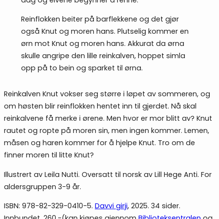
Reinflokken beiter på barflekkene og det gjør
også Knut og moren hans. Plutselig kommer en
ørn mot Knut og moren hans. Akkurat da ørna
skulle angripe den lille reinkalven, hoppet simla
opp på to bein og sparket til ørna.
Reinkalven Knut vokser seg større i løpet av sommeren, og
om høsten blir reinflokken hentet inn til gjerdet. Nå skal
reinkalvene få merke i ørene. Men hvor er mor blitt av? Knut
rautet og ropte på moren sin, men ingen kommer. Lemen,
måsen og haren kommer for å hjelpe Knut. Tro om de
finner moren til litte Knut?
Illustrert av Leila Nutti. Oversatt til norsk av Lill Hege Anti. For
aldersgruppen 3-9 år.
ISBN: 978-82-329-0410-5.
Davvi girji
, 2025. 34 sider.
Innbundet. 260.-(kan kjøpes gjennom
Biblioteksentralen
og