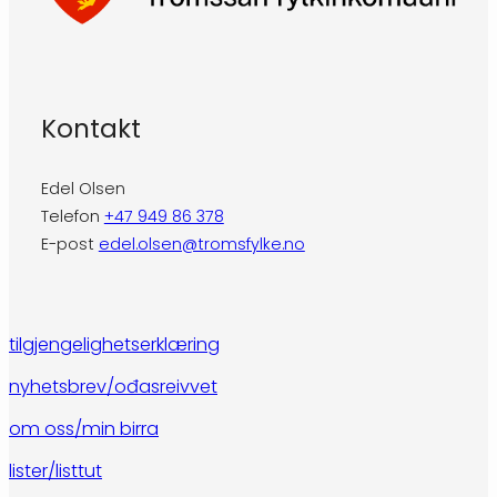
Kontakt
Edel Olsen
Telefon
+47 949 86 378
E-post
edel.olsen@tromsfylke.no
tilgjengelighetserklæring
nyhetsbrev/ođasreivvet
om oss/min birra
lister/listtut