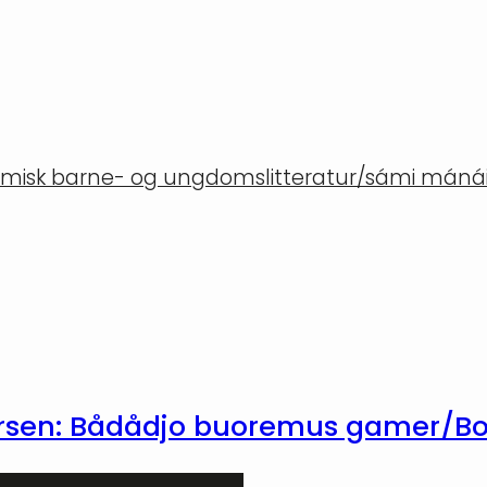
misk barne- og ungdomslitteratur/sámi mánáid
dersen: Bådådjo buoremus gamer/B