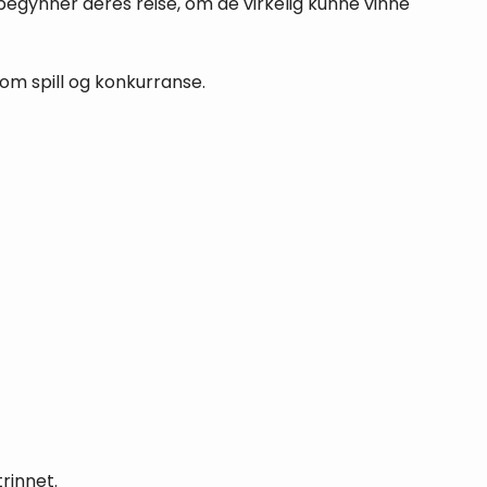
begynner deres reise, om de virkelig kunne vinne
 om spill og konkurranse.
trinnet.