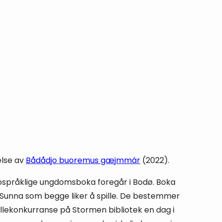
else av
Bådådjo buoremus gæjmmár
(2022).
ospråklige ungdomsboka foregår i Bodø. Boka
og Sunna som begge liker å spille. De bestemmer
pillekonkurranse på Stormen bibliotek en dag i