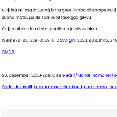
Girji lea Niillasa ja Sunná birra geat liikoba dihtorspea
sudno mátki, jus de soai vuoittášeigga gilvvu.
Girjji muitalus lea dihtospeallama ja gilvvu birra.
ISBN: 978-82-329-0569-0.
Davvi girji
, 2023. 80 s. Innb. 
BMDB
20. desember 2023
•
Edel Olsen
•
Barn/Mánát
, 
Romaner/R
Bodø
, 
dataspill
, 
konkurranser
, 
Nordland
, 
nordsamisk
, 
nor