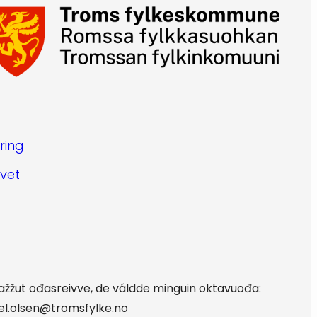
ring
vet
oažžut ođasreivve, de váldde minguin oktavuođa:
edel.olsen@tromsfylke.no