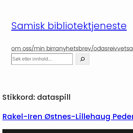
Hopp
til
Samisk bibliotektjeneste
innhold
om oss/min birra
nyhetsbrev/ođasreivvet
sa
Søk
Stikkord:
dataspill
Rakel-Iren Østnes-Lillehaug Pe