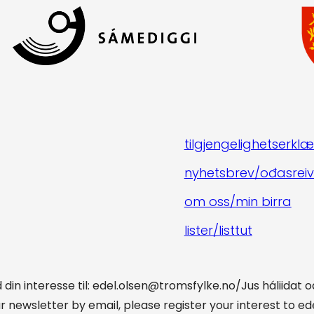
tilgjengelighetserklæ
nyhetsbrev/ođasreiv
om oss/min birra
lister/listtut
din interesse til: edel.olsen@tromsfylke.no/Jus háliidat 
ur newsletter by email, please register your interest to 