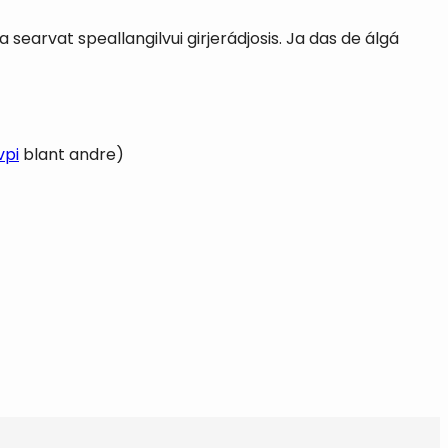
 searvat speallangilvui girjerádjosis. Ja das de álgá
vpi
blant andre)