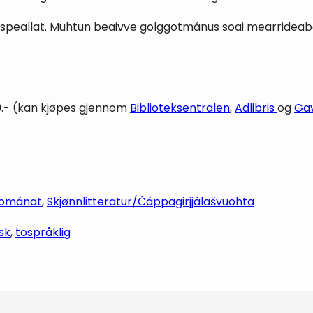
luid speallat. Muhtun beaivve golggotmánus soai mearrideaba
349.- (kan kjøpes gjennom
Biblioteksentralen
,
Adlibris
og
Ga
ománat
, 
Skjønnlitteratur/Čáppagirjjálašvuohta
sk
, 
tospråklig