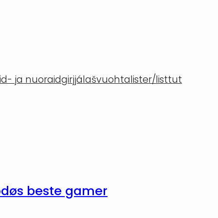
- ja nuoraidgirjjálašvuohta
lister/listtut
odøs beste gamer