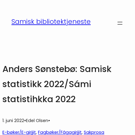
Hopp
til
Samisk bibliotektjeneste
innhold
Anders Sønstebø: Samisk
statistikk 2022/Sámi
statistihkka 2022
1. juni 2022
•
Edel Olsen
•
E-bøker/E-girjjit
, 
Fagbøker/Fágagirjjit
, 
Sakprosa