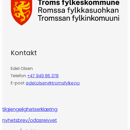
Kontakt
Edel Olsen
Telefon
+47 949 86 378
E-post
edel.olsen@tromsfylke.no
tilgjengelighetserklæring
nyhetsbrev/ođasreivvet