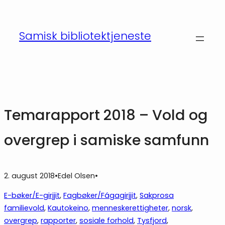
Hopp
til
Samisk bibliotektjeneste
innhold
Temarapport 2018 – Vold og
overgrep i samiske samfunn
2. august 2018
•
Edel Olsen
•
E-bøker/E-girjjit
, 
Fagbøker/Fágagirjjit
, 
Sakprosa
familievold
, 
Kautokeino
, 
menneskerettigheter
, 
norsk
, 
overgrep
, 
rapporter
, 
sosiale forhold
, 
Tysfjord
, 