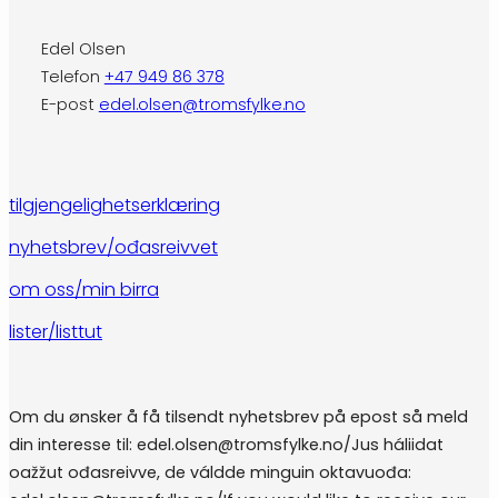
Edel Olsen
Telefon
+47 949 86 378
E-post
edel.olsen@tromsfylke.no
tilgjengelighetserklæring
nyhetsbrev/ođasreivvet
om oss/min birra
lister/listtut
Om du ønsker å få tilsendt nyhetsbrev på epost så meld
din interesse til: edel.olsen@tromsfylke.no/Jus háliidat
oažžut ođasreivve, de váldde minguin oktavuođa: