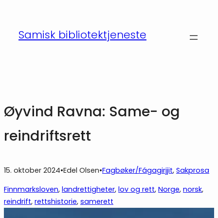
Hopp
til
Samisk bibliotektjeneste
innhold
Øyvind Ravna: Same- og
reindriftsrett
15. oktober 2024
•
Edel Olsen
•
Fagbøker/Fágagirjjit
, 
Sakprosa
Finnmarksloven
, 
landrettigheter
, 
lov og rett
, 
Norge
, 
norsk
, 
reindrift
, 
rettshistorie
, 
samerett