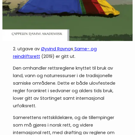
2. utgave av
Øyvind Ravna
s
Same- og
reindriftsrett
(2019) er gitt ut.
Den omhandler rettsreglene knyttet til bruk av
land, vann og naturressurser i de tradisjonelle
samiske områdene. Dette er både ulovfestede
regler forankret i sedvaner og alders tids bruk,
lover gitt av Stortinget samt internasjonal
urfolksrett.
Samerettens rettskildelære, og de tillempinger
som må gjøres i norsk rett, og videre
internasjonal rett, med drøfting av reglene om