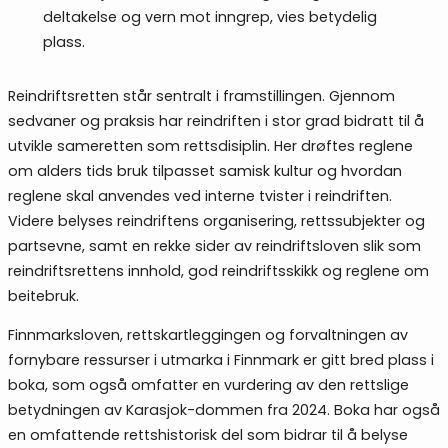
deltakelse og vern mot inngrep, vies betydelig
plass.
Reindriftsretten står sentralt i framstillingen. Gjennom
sedvaner og praksis har reindriften i stor grad bidratt til å
utvikle sameretten
som rettsdisiplin. Her drøftes reglene
om alders tids bruk tilpasset samisk kultur og hvordan
reglene skal anvendes ved interne tvister i reindriften.
Videre belyses reindriftens organisering, rettssubjekter og
partsevne, samt en rekke sider av reindriftsloven slik som
reindriftsrettens innhold, god reindriftsskikk og reglene om
beitebruk.
Finnmarksloven, rettskartleggingen og forvaltningen av
fornybare ressurser i utmarka i Finnmark er gitt bred plass i
boka, som også omfatter en vurdering av den rettslige
betydningen av Karasjok-dommen fra 2024. Boka har også
en omfattende rettshistorisk del som bidrar til å belyse