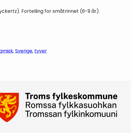
ckertz). Fortelling for småtrinnet (6-9 år).
amisk
, 
Sverige
, 
tyver