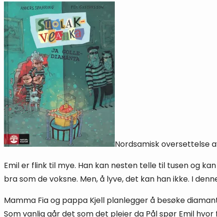
Nordsamisk oversettelse 
Emil er flink til mye. Han kan nesten telle til tusen og k
bra som de voksne. Men, å lyve, det kan han ikke. I denne 
Mamma Fia og pappa Kjell planlegger å besøke diamant-ut
Som vanlig går det som det pleier da Pål spør Emil hvor 