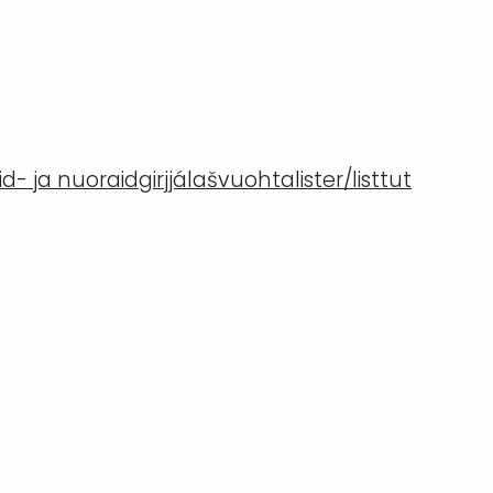
- ja nuoraidgirjjálašvuohta
lister/listtut