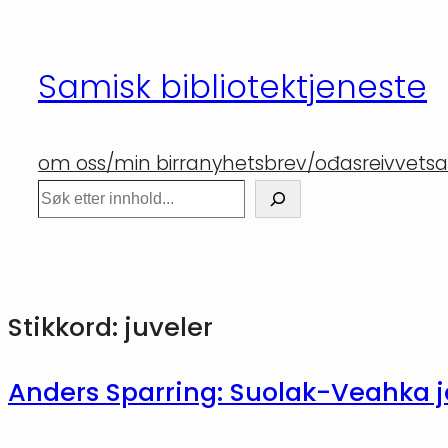
Hopp
til
Samisk bibliotektjeneste
innhold
om oss/min birra
nyhetsbrev/ođasreivvet
sa
Søk
Stikkord:
juveler
Anders Sparring: Suolak-Veahka 