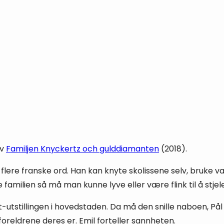
av
Familjen Knyckertz och gulddiamanten
(2018).
an flere franske ord. Han kan knyte skolissene selv, bruke 
familien så må man kunne lyve eller være flink til å stjele 
stillingen i hovedstaden. Da må den snille naboen, Pål I
foreldrene deres er. Emil forteller sannheten.