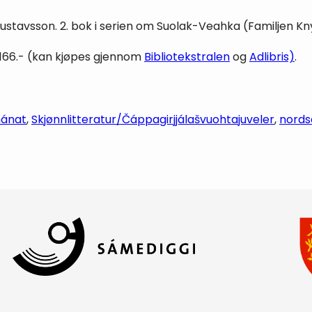
Gustavsson. 2. bok i serien om Suolak-Veahka (Familjen Kny
. 166.- (kan kjøpes gjennom
Bibliotekstralen
og
Adlibris)
.
ánat
, 
Skjønnlitteratur/Čáppagirjjálašvuohta
juveler
, 
nords