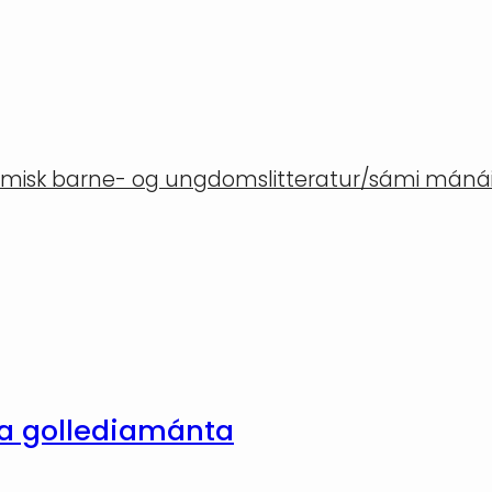
misk barne- og ungdomslitteratur/sámi mánáid
ja gollediamánta