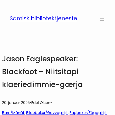
Hopp
til
Samisk bibliotektjeneste
innhold
Jason Eaglespeaker:
Blackfoot – Niitsitapi
klaeriedimmie-gærja
20. januar 2026
•
Edel Olsen
•
Barn/Mánát
, 
Bildebøker/Govvagirjjit
, 
Fagbøker/Fágagirjjit