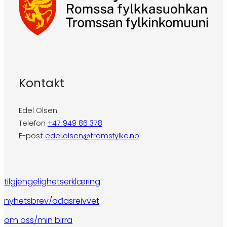
Kontakt
Edel Olsen
Telefon
+47 949 86 378
E-post
edel.olsen@tromsfylke.no
tilgjengelighetserklæring
nyhetsbrev/ođasreivvet
om oss/min birra