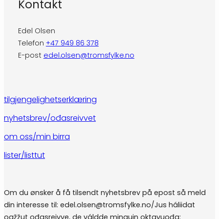
Kontakt
Edel Olsen
Telefon
+47 949 86 378
E-post
edel.olsen@tromsfylke.no
tilgjengelighetserklæring
nyhetsbrev/ođasreivvet
om oss/min birra
lister/listtut
Om du ønsker å få tilsendt nyhetsbrev på epost så meld
din interesse til: edel.olsen@tromsfylke.no/Jus háliidat
oažžut ođasreivve, de váldde minguin oktavuođa: