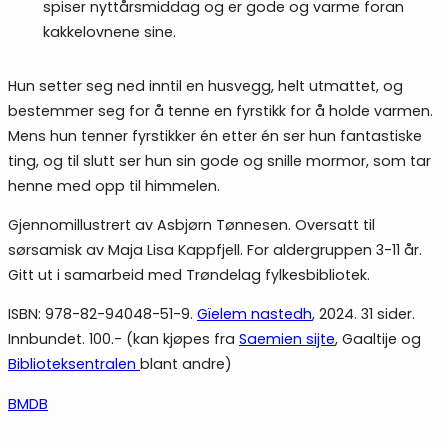
spiser nyttårsmiddag og er gode og varme foran
kakkelovnene sine.
Hun setter seg ned inntil en husvegg, helt utmattet, og
bestemmer seg for å tenne en fyrstikk for å holde varmen.
Mens hun tenner fyrstikker én etter én ser hun fantastiske
ting, og til slutt ser hun sin gode og snille mormor, som tar
henne med opp til himmelen.
Gjennomillustrert av Asbjørn Tønnesen. Oversatt til
sørsamisk av Maja Lisa Kappfjell. For aldergruppen 3-11 år.
Gitt ut i samarbeid med Trøndelag fylkesbibliotek.
ISBN: 978-82-94048-51-9.
Gïelem nastedh
, 2024. 31 sider.
Innbundet. 100.- (kan kjøpes fra
Saemien sijte
, Gaaltije og
Biblioteksentralen
blant andre)
BMDB