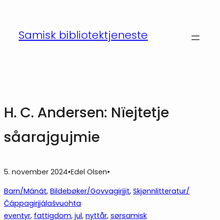
Hopp
til
Samisk bibliotektjeneste
innhold
H. C. Andersen: Nïejtetje
såarajgujmie
5. november 2024
•
Edel Olsen
•
Barn/Mánát
, 
Bildebøker/Govvagirjjit
, 
Skjønnlitteratur/
Čáppagirjjálašvuohta
eventyr
, 
fattigdom
, 
jul
, 
nyttår
, 
sørsamisk