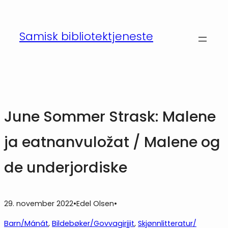
Hopp
til
Samisk bibliotektjeneste
innhold
June Sommer Strask: Malene
ja eatnanvuložat / Malene og
de underjordiske
29. november 2022
•
Edel Olsen
•
Barn/Mánát
, 
Bildebøker/Govvagirjjit
, 
Skjønnlitteratur/