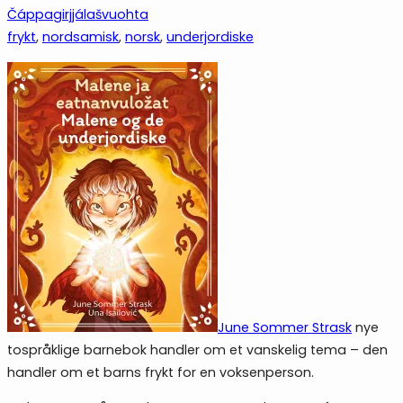
Čáppagirjjálašvuohta
frykt
, 
nordsamisk
, 
norsk
, 
underjordiske
June Sommer Strask
nye
tospråklige barnebok handler om et vanskelig tema – den
handler om et barns frykt for en voksenperson.