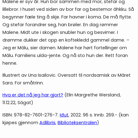
Malene er syv år. Hun bor sammen med mor, stefar og
lillebror. I huset ved siden av bor far og bestemor áhkku. Så
begynner fæle ting å skje. Far havner i koma. De må flytte.
Og stefar forandrer seg, han brøler. En dag rømmer
Malene. Midt ute i skogen snubler hun og besvimer. I
drømme dukker det opp en koftekledd gammel dame. –
Jeg er Málu, sier damen. Malene har hørt fortellinger om
Málu. Familiens ulda-jente. Og nå sto hun der. Rett foran
henne.
Illustrert av Una Isailovic. Oversatt til nordsamisk av Máret
Sara. For småtrinn.
Hva er det nå jeg har gjort?
(Elin Margrethe Wersland,
11.12.22, Ságat)
ISBN: 978-82-7601-276-7.
Iđut
, 2022. 96 s. Innb. 269.- (kan
kjøpes gjennom
Adlibris
,
Biblioteksentralen
)