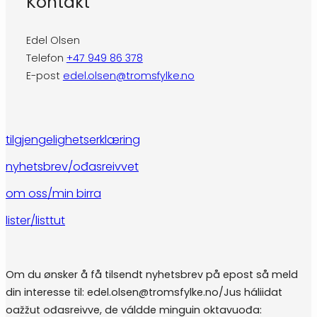
Kontakt
Edel Olsen
Telefon
+47 949 86 378
E-post
edel.olsen@tromsfylke.no
tilgjengelighetserklæring
nyhetsbrev/ođasreivvet
om oss/min birra
lister/listtut
Om du ønsker å få tilsendt nyhetsbrev på epost så meld
din interesse til: edel.olsen@tromsfylke.no/Jus háliidat
oažžut ođasreivve, de váldde minguin oktavuođa: