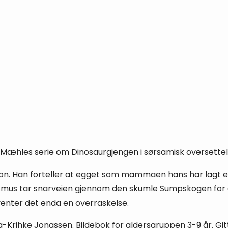
s Mæhles serie om Dinosaurgjengen i sørsamisk oversettel
n. Han forteller at egget som mammaen hans har lagt er 
og Rasmus tar snarveien gjennom den skumle Sumpskogen f
venter det enda en overraskelse.
jva-Krihke Jonassen. Bildebok for aldersgruppen 3-9 år. Gi