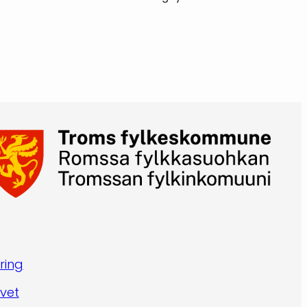
ring
vet