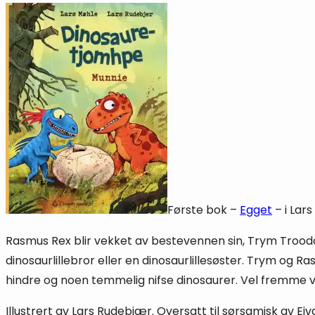
Første bok –
Egget
– i Lar
Rasmus Rex blir vekket av bestevennen sin, Trym Troodo
dinosaurlillebror eller en dinosaurlillesøster. Trym 
hindre og noen temmelig nifse dinosaurer. Vel fremme 
Illustrert av Lars Rudebjær. Oversatt til sørsamisk av E