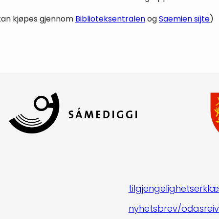
 (kan kjøpes gjennom
Biblioteksentralen
og
Saemien sïjte
)
tilgjengelighetserklæ
nyhetsbrev/ođasreiv