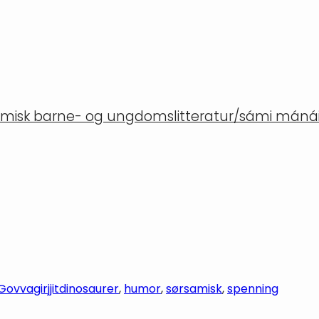
misk barne- og ungdomslitteratur/sámi mánáid
ovvagirjjit
dinosaurer
, 
humor
, 
sørsamisk
, 
spenning