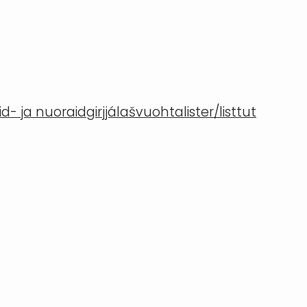
- ja nuoraidgirjjálašvuohta
lister/listtut