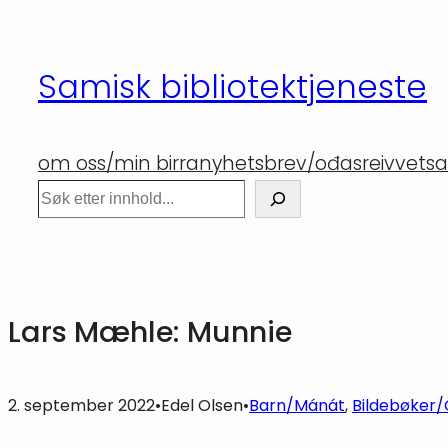
Hopp
til
Samisk bibliotektjeneste
innhold
om oss/min birra
nyhetsbrev/ođasreivvet
sa
Søk
Lars Mæhle: Munnie
2. september 2022
•
Edel Olsen
•
Barn/Mánát
, 
Bildebøker/G