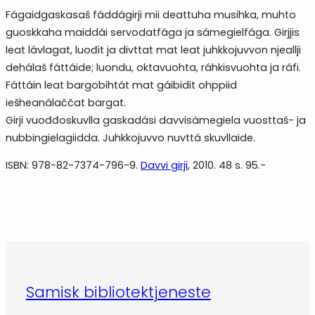
Fágaidgaskasaš fáddágirji mii deattuha musihka, muhto
guoskkaha maiddái servodatfága ja sámegielfága. Girjjis
leat lávlagat, luođit ja divttat mat leat juhkkojuvvon njeallji
dehálaš fáttáide; luondu, oktavuohta, ráhkisvuohta ja ráfi.
Fáttáin leat bargobihtát mat gáibidit ohppiid
iešheanálaččat bargat.
Girji vuođđoskuvlla gaskadási davvisámegiela vuosttaš- ja
nubbingielagiidda. Juhkkojuvvo nuvttá skuvllaide.
ISBN: 978-82-7374-796-9.
Davvi girji
, 2010. 48 s. 95.-
Samisk bibliotektjeneste