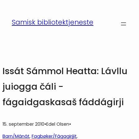
Hopp
til
Samisk bibliotektjeneste
innhold
Issát Sámmol Heatta: Lávllu
juiogga čáli -
fágaidgaskasaš fáddágirji
15. september 2010
•
Edel Olsen
•
Barn/Mánát
, 
Fagbøker/Fágagirjjit
, 