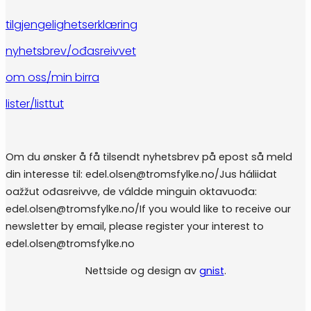
tilgjengelighetserklæring
nyhetsbrev/ođasreivvet
om oss/min birra
lister/listtut
Om du ønsker å få tilsendt nyhetsbrev på epost så meld
din interesse til: edel.olsen@tromsfylke.no/Jus háliidat
oažžut ođasreivve, de váldde minguin oktavuođa:
edel.olsen@tromsfylke.no/If you would like to receive our
newsletter by email, please register your interest to
edel.olsen@tromsfylke.no
Nettside og design av
gnist
.