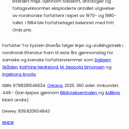
litterært miljø. Gjennom tidsskrift, antologier og
forlagsvirksomhet eksploderte antallet utgivelser
av nord­norske forfattere i løpet av 1970- og 1980-
tallet. I 1984 ble Forfatterlaget belønnet med Fritt
Ords pris.
Forfatter Tor Eystein Øverås følger linjer og utviklingstrekk i
nordnorsk litteratur fram til siste års gjennomslag for
samiske og kvenske forfatterstemmer som
Sigbjørn
Skåden
,
Kathrine Nedrejord
,
M. Seppola Simonsen
og
Ingeborg Arvola
.
ISBN: 9788281046634.
Orkana
, 2025. 360 sider. Innbundet.
449.- (kan kjøpes gjennom
Biblioteksentralen
og
Adlibris
blant andre)
Dewey: 839.820604843
BMDB