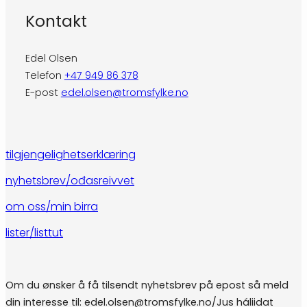
Kontakt
Edel Olsen
Telefon
+47 949 86 378
E-post
edel.olsen@tromsfylke.no
tilgjengelighetserklæring
nyhetsbrev/ođasreivvet
om oss/min birra
lister/listtut
Om du ønsker å få tilsendt nyhetsbrev på epost så meld
din interesse til: edel.olsen@tromsfylke.no/Jus háliidat