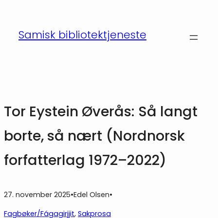
Hopp
til
Samisk bibliotektjeneste
innhold
Tor Eystein Øverås: Så langt
borte, så nært (Nordnorsk
forfatterlag 1972–2022)
27. november 2025
•
Edel Olsen
•
Fagbøker/Fágagirjjit
, 
Sakprosa