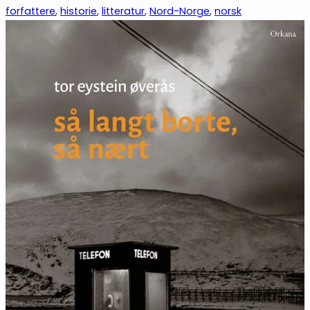
forfattere
, 
historie
, 
litteratur
, 
Nord-Norge
, 
norsk