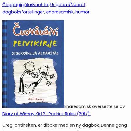
Čáppagirjjálašvuohta
, 
Ungdom/Nuorat
dagboksfortellinger
, 
enaresamisk
, 
humor
Enaresamisk oversettelse av
Diary of Wimpy Kid 2 : Rodrick Rules (2017).
Greg, antihelten, er tilbake med en ny dagbok. Denne gang