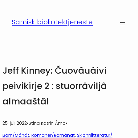
Hopp
til
Samisk bibliotektjeneste
innhold
Jeff Kinney: Čuovâuáivi
peivikirje 2 : stuorrâviljâ
almaaštâl
25. juli 2022
•
Stina Katrin Åmo
•
Barn/Mánát
, 
Romaner/Románat
, 
Skjønnlitteratur/