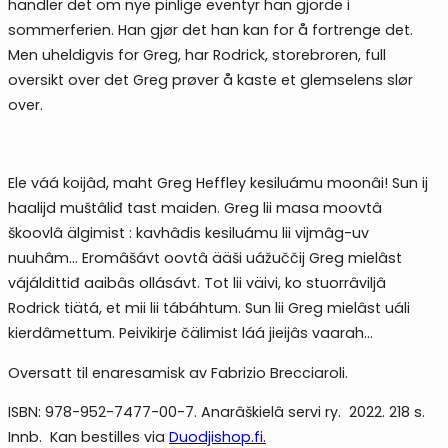
handler det om nye pinlige eventyr han gjorde i
sommerferien. Han gjør det han kan for å fortrenge det.
Men uheldigvis for Greg, har Rodrick, storebroren, full
oversikt over det Greg prøver å kaste et glemselens slør
over.
Ele váá koijâd, maht Greg Heffley kesiluámu moonâi!
Sun ij
haalijd muštâliđ tast maiden. Greg lii masa moovtâ
škoovlâ älgimist : kavhâdis kesiluámu lii vijmâg-uv
nuuhâm…
Eromâšávt oovtâ ääši uážuččij Greg mielâst
vájáldittiđ aaibâs ollásávt.
Tot lii väivi, ko stuorrâviljâ
Rodrick tiätá, et mii lii tábáhtum. Sun lii Greg mielâst uáli
kierdâmettum. Peivikirje čälimist láá jieijâs vaarah…
Oversatt til enaresamisk av
Fabrizio Brecciaroli.
ISBN: 978-952-7477-00-7.
Anarâškielâ servi ry. 2022. 218 s.
Innb. Kan bestilles via
Duodjishop.fi.