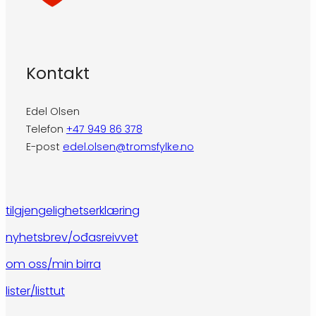
Kontakt
Edel Olsen
Telefon
+47 949 86 378
E-post
edel.olsen@tromsfylke.no
tilgjengelighetserklæring
nyhetsbrev/ođasreivvet
om oss/min birra
lister/listtut