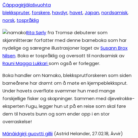
Čáppagirjjálašvuohta
blekkspruter
, 
forskere
, 
havdyr
, 
havet
, 
Japan
, 
nordsamisk
, 
norsk
, 
tospråklig
Rita Sørly
fra Tromsø debuterer som
skjønnlitterær forfatter med denne barneboka som har
nydelige og særegne illustrasjoner laget av
Susann Brox
Nilsen
. Boka er tospråklig og oversatt til nordsamisk av
Rauni Magga Lukkari
som også er forlegger.
Boka handler om Namako, blekksprutforskeren som siden
barneårene har drømt om å møte en kjempeblekksprut.
Under havets overflate svømmer hun med mange
forskjellige fisker og skapninger. Sammen med djevelrokke-
eksperten Fugu, legger hun ut på en reise som skal føre
dem til havets bunn og som ender opp i en stor
overraskelse!
Mánáidgirji guovtti gillii
(Astrid Helander, 27.02.18, Ávvir)