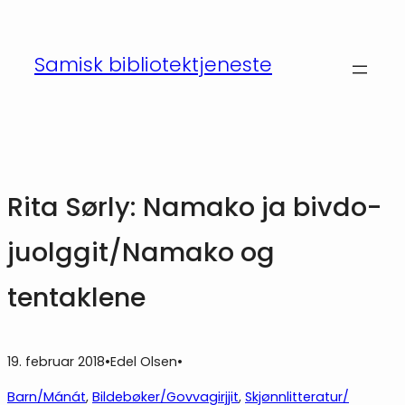
Hopp
til
Samisk bibliotektjeneste
innhold
Rita Sørly: Namako ja bivdo­
juolggit/Namako og
tentaklene
19. februar 2018
•
Edel Olsen
•
Barn/Mánát
, 
Bildebøker/Govvagirjjit
, 
Skjønnlitteratur/