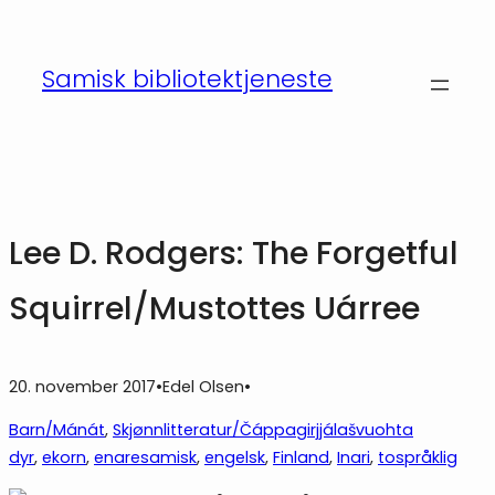
Hopp
til
Samisk bibliotektjeneste
innhold
Lee D. Rodgers: The Forgetful
Squirrel/Mustottes Uárree
20. november 2017
•
Edel Olsen
•
Barn/Mánát
, 
Skjønnlitteratur/Čáppagirjjálašvuohta
dyr
, 
ekorn
, 
enaresamisk
, 
engelsk
, 
Finland
, 
Inari
, 
tospråklig