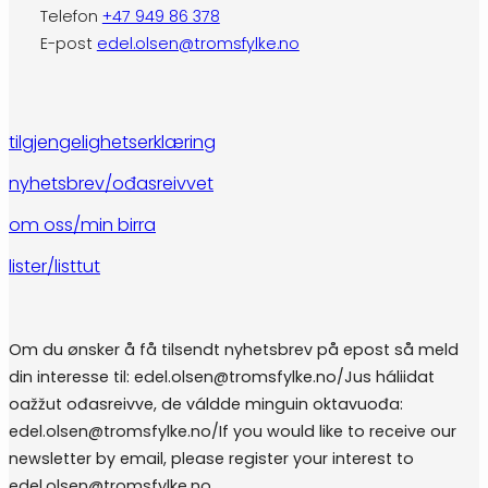
Telefon
+47 949 86 378
E-post
edel.olsen@tromsfylke.no
tilgjengelighetserklæring
nyhetsbrev/ođasreivvet
om oss/min birra
lister/listtut
Om du ønsker å få tilsendt nyhetsbrev på epost så meld
din interesse til: edel.olsen@tromsfylke.no/Jus háliidat
oažžut ođasreivve, de váldde minguin oktavuođa:
edel.olsen@tromsfylke.no/If you would like to receive our
newsletter by email, please register your interest to
edel.olsen@tromsfylke.no