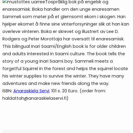
Tospråklig bok på engelsk og
enaresamisk. Boka handler om den unge enaresamen
Sammeli som møter på et glemsomt ekorn i skogen. Han
hjelper ekornet å finne sine vinterforsyninger slik at han kan
overleve vinteren. Boka er skrevet og illustrert av Lee D.
Rodgers og Peter Morottaja har oversatt til enaresamisk.
This bilingual Inari Saami/English book is for older children
and adults interested in Saami culture. The book tells the
story of a young Inari Saami boy. Sammeli meets a
forgetful Squirrel in the forest and helps the squirrel locate
his winter supplies to survive the winter. They have many
adventures and make new friends along the way.
ISBN:
Anaraskiela Servi
. 101 s. 20 Euro. (order from:
haldattah@anaraskielaservi.fi)