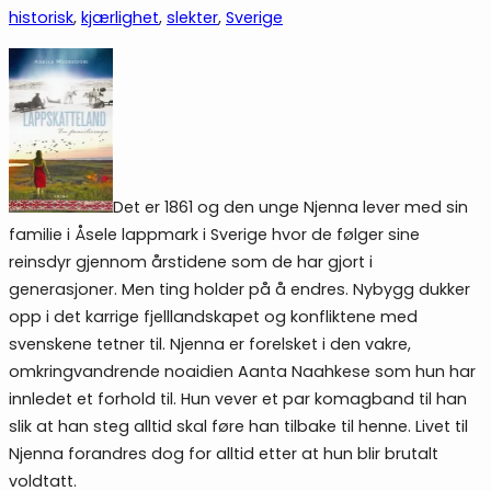
historisk
, 
kjærlighet
, 
slekter
, 
Sverige
Det er 1861 og den unge Njenna lever med sin
familie i Åsele lappmark i Sverige hvor de følger sine
reinsdyr gjennom årstidene som de har gjort i
generasjoner. Men ting holder på å endres. Nybygg dukker
opp i det karrige fjelllandskapet og konfliktene med
svenskene tetner til. Njenna er forelsket i den vakre,
omkringvandrende noaidien Aanta Naahkese som hun har
innledet et forhold til. Hun vever et par komagband til han
slik at han steg alltid skal føre han tilbake til henne. Livet til
Njenna forandres dog for alltid etter at hun blir brutalt
voldtatt.