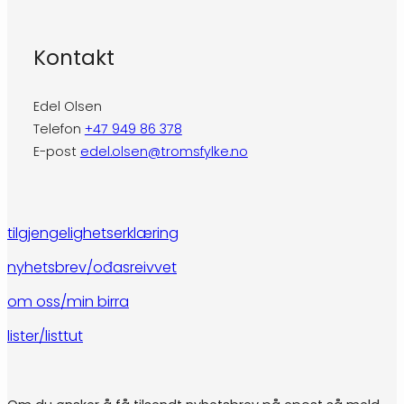
Kontakt
Edel Olsen
Telefon
+47 949 86 378
E-post
edel.olsen@tromsfylke.no
tilgjengelighetserklæring
nyhetsbrev/ođasreivvet
om oss/min birra
lister/listtut