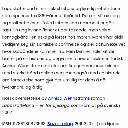
Lappskatteland er en slektshistorie og kjærlighetshistorie
som spenner fra 1860-årene til vår tid. Den er fylt av sorg
og stolthet over et folks historie som nærmest er gått
tapt. En ung kvinne finner et par falmede, men vakre
komagbånd i en eske på loftet hos moren. Moren har aldri
vedkjent seg sin samiske opprinnelse og sier at hun ikke vet
hvor skobåndene kommer fra. Men kvinnen føler at de
bærer på en historie og begynner å nøste i slektens fortid.
Annica Wennström forteller om fire generasjoner kvinner
med sterke bånd mellom seg, men også med en historie
om fornektelse som gjør det umulig for dem å nå
hverandre, og å tilgi.
Norsk oversettelse av
Annica Wennströms
roman
Lappskatteland – en famijesaga
som kom ut på svensk i
2007.
ISBN: 9788280873583.
Bazar forlag
, 2011. 220 s. (kan kjøpes