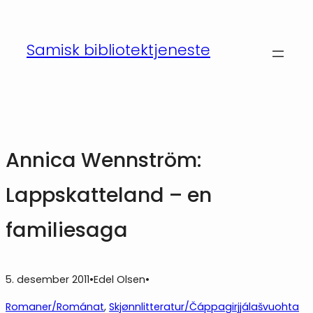
Hopp
til
Samisk bibliotektjeneste
innhold
Annica Wennström:
Lappskatteland – en
familiesaga
5. desember 2011
•
Edel Olsen
•
Romaner/Románat
, 
Skjønnlitteratur/Čáppagirjjálašvuohta