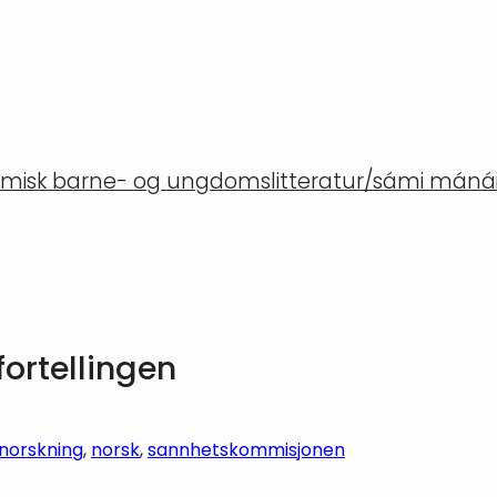
misk barne- og ungdomslitteratur/sámi mánáid
ortellingen
norskning
, 
norsk
, 
sannhetskommisjonen