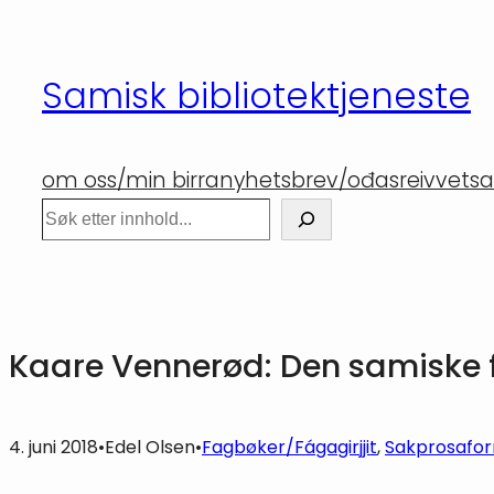
Hopp
til
Samisk bibliotektjeneste
innhold
om oss/min birra
nyhetsbrev/ođasreivvet
sa
Søk
Kaare Vennerød: Den samiske f
4. juni 2018
•
Edel Olsen
•
Fagbøker/Fágagirjjit
, 
Sakprosa
for