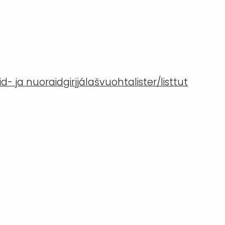
- ja nuoraidgirjjálašvuohta
lister/listtut