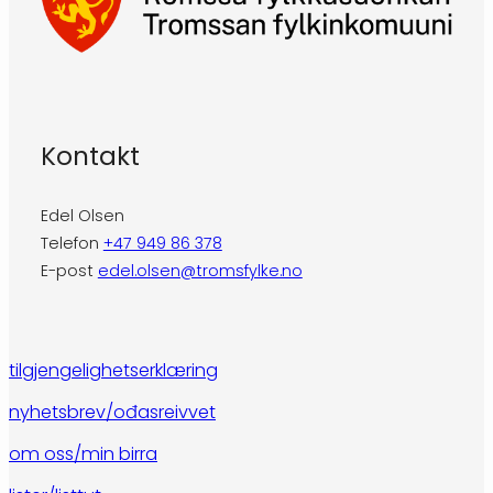
Kontakt
Edel Olsen
Telefon
+47 949 86 378
E-post
edel.olsen@tromsfylke.no
tilgjengelighetserklæring
nyhetsbrev/ođasreivvet
om oss/min birra