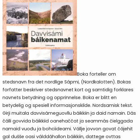
Boka forteller om
stedsnavn fra det nordlige Sápmi, (Nordkalotten). Bokas
forfatter beskriver stedsnavnet kort og samtidig forklares
navnets betydning og opprinnelse. Boka er blitt en
betydelig og spesiell informasjonskilde. Nordsamisk tekst.
Girji muitala davvisámeguovllu báikkiin ja daid namain. Dás
čálli govvida báikkiid oanehaččat ja seammás čielggada
namaid vuođu ja bohciideami. Vállje­ jovvon govat čájehit
gal dušše oasi válddáhallon báikkiin, dattege ovttas