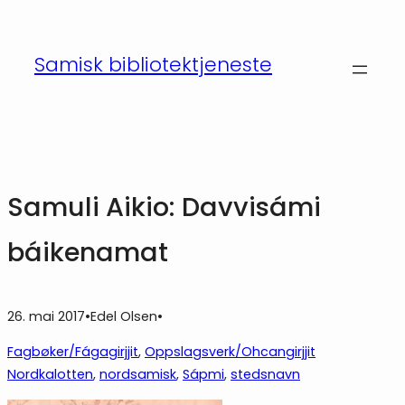
Hopp
til
Samisk bibliotektjeneste
innhold
Samuli Aikio: Davvisámi
báikenamat
26. mai 2017
•
Edel Olsen
•
Fagbøker/Fágagirjjit
, 
Oppslagsverk/Ohcangirjjit
Nordkalotten
, 
nordsamisk
, 
Sápmi
, 
stedsnavn