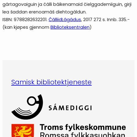
gártagovaiguin ja čálli báikenamaid čielggademiiguin, girji
lea šaddan erenoamáš diehtogáldun.
ISBN: 9788282632201.
ČálliidLágádus
, 2017 272 s. Innb. 335.-
(kan kjøpes gjennom
Biblioteksentralen
)
Samisk bibliotektjeneste