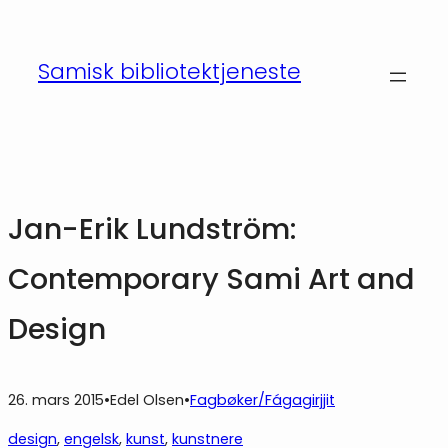
Hopp
til
Samisk bibliotektjeneste
innhold
Jan-Erik Lundström:
Contemporary Sami Art and
Design
26. mars 2015
•
Edel Olsen
•
Fagbøker/Fágagirjjit
design
, 
engelsk
, 
kunst
, 
kunstnere