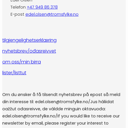
Edel Olsen
Telefon
+47 949 86 378
E-post
edel.olsen@tromsfylke.no
tilgjengelighetserklæring
nyhetsbrev/ođasreivvet
om oss/min birra
lister/listtut
Om du ønsker å få tilsendt nyhetsbrev på epost så meld
din interesse til: edel.olsen@tromsfylke.no/Jus háliidat
oažžut ođasreivve, de váldde minguin oktavuođa:
edel.olsen@tromsfylke.no/If you would like to receive our
newsletter by email, please register your interest to