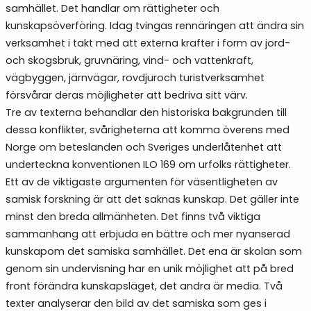
samhället. Det handlar om rättigheter och
kunskapsöverföring. Idag tvingas rennäringen att ändra sin
verksamhet i takt med att externa krafter i form av jord-
och skogsbruk, gruvnäring, vind- och vattenkraft,
vägbyggen, järnvägar, rovdjuroch turistverksamhet
försvårar deras möjligheter att bedriva sitt värv.
Tre av texterna behandlar den historiska bakgrunden till
dessa konflikter, svårigheterna att komma överens med
Norge om beteslanden och Sveriges underlåtenhet att
underteckna konventionen ILO 169 om urfolks rättigheter.
Ett av de viktigaste argumenten för väsentligheten av
samisk forskning är att det saknas kunskap. Det gäller inte
minst den breda allmänheten. Det finns två viktiga
sammanhang att erbjuda en bättre och mer nyanserad
kunskapom det samiska samhället. Det ena är skolan som
genom sin undervisning har en unik möjlighet att på bred
front förändra kunskapsläget, det andra är media. Två
texter analyserar den bild av det samiska som ges i