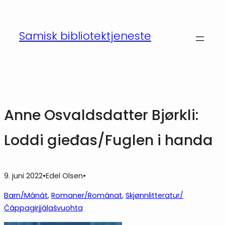
Hopp
til
Samisk bibliotektjeneste
innhold
Anne Osvaldsdatter Bjørkli:
Loddi gieđas/Fuglen i handa
9. juni 2022
•
Edel Olsen
•
Barn/Mánát
, 
Romaner/Románat
, 
Skjønnlitteratur/
Čáppagirjjálašvuohta