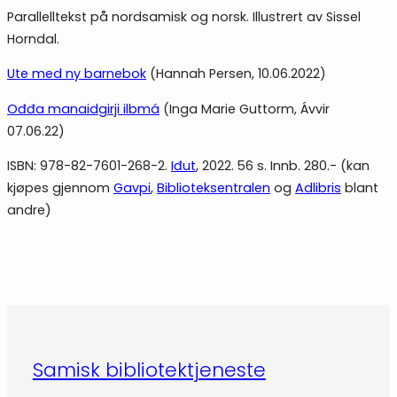
Parallelltekst på nordsamisk og norsk. Illustrert av Sissel
Horndal.
Ute med ny barnebok
(Hannah Persen, 10.06.2022)
Ođđa manaidgirji ilbmá
(Inga Marie Guttorm, Ávvir
07.06.22)
ISBN: 978-82-7601-268-2.
Iđut
, 2022. 56 s. Innb. 280.- (kan
kjøpes gjennom
Gavpi
,
Biblioteksentralen
og
Adlibris
blant
andre)
Samisk bibliotektjeneste