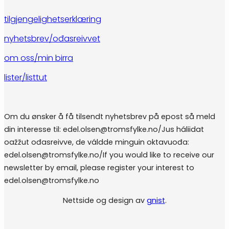
tilgjengelighetserklæring
nyhetsbrev/ođasreivvet
om oss/min birra
lister/listtut
Om du ønsker å få tilsendt nyhetsbrev på epost så meld
din interesse til: edel.olsen@tromsfylke.no/Jus háliidat
oažžut ođasreivve, de váldde minguin oktavuođa:
edel.olsen@tromsfylke.no/If you would like to receive our
newsletter by email, please register your interest to
edel.olsen@tromsfylke.no
Nettside og design av
gnist
.