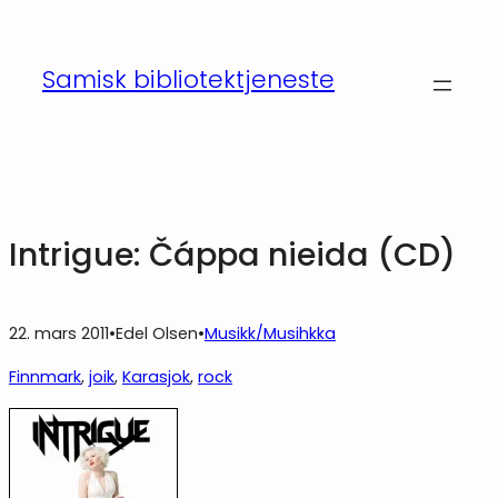
Hopp
til
Samisk bibliotektjeneste
innhold
Intrigue: Čáppa nieida (CD)
22. mars 2011
•
Edel Olsen
•
Musikk/Musihkka
Finnmark
, 
joik
, 
Karasjok
, 
rock