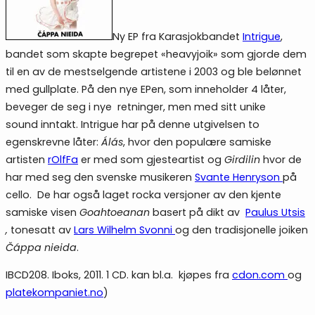
Ny EP fra Karasjokbandet
Intrigue
,
bandet som skapte begrepet «heavyjoik» som gjorde dem
til en av de mestselgende artistene i 2003 og ble belønnet
med gullplate. På den nye EPen, som inneholder 4 låter,
beveger de seg i nye retninger, men med sitt unike
sound inntakt. Intrigue har på denne utgivelsen to
egenskrevne låter:
Álás
, hvor den populære samiske
artisten
rOlfFa
er med som gjesteartist og
Girdilin
hvor de
har med seg den svenske musikeren
Svante Henryson
på
cello. De har også laget rocka versjoner av den kjente
samiske visen
Goahtoeanan
basert på dikt av
Paulus Utsis
,
tonesatt av
Lars Wilhelm Svonni
og den tradisjonelle joiken
Čáppa nieida
.
IBCD208. Iboks, 2011. 1 CD. kan bl.a. kjøpes fra
cdon.com
og
platekompaniet.no
)