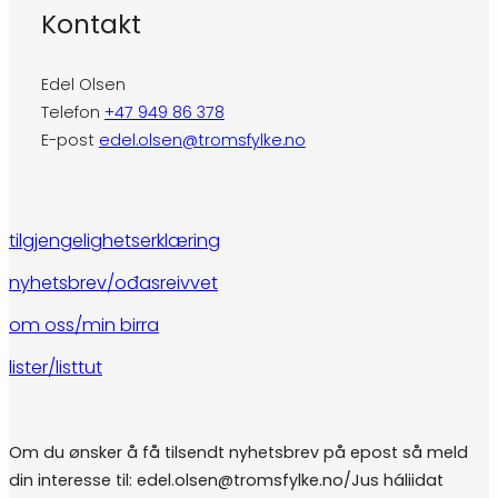
Kontakt
Edel Olsen
Telefon
+47 949 86 378
E-post
edel.olsen@tromsfylke.no
tilgjengelighetserklæring
nyhetsbrev/ođasreivvet
om oss/min birra
lister/listtut
Om du ønsker å få tilsendt nyhetsbrev på epost så meld
din interesse til: edel.olsen@tromsfylke.no/Jus háliidat