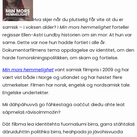
Hva skjer når du plutselig får vite at du er
samisk – i voksen alder? I
Min mors hemmelighet
forteller
regissør Ellen-Astri Lundby historien om sin mor: At hun var
same. Dette var noe hun hadde fortiet i alle år.
Dokumentarfilmens tema oppdagelse av identitet, om den
harde fornorskningspolitikken, om skam og fortielse.
Min mors hemmelighet
vant samisk filmpris i 2009 og har
vært vist både i Norge og utlandet og har høstet flere
utmerkelser. Filmen har norsk, engelsk og nordsamisk tale.
Engelske undertekter.
Mii dáhpáhuvvá go fáhkestaga oaččut dieđu ahte leat
sápmelaš rávisolmmožin?
Dát filbma lea identitehta fuomašumi birra, garra stáhtalaš
dáruiduhttin politihka birra, heahpada ja jávohisvuođa