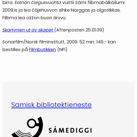
birra.
Eatnán čiegusvuohta
vuittii Sámi filbmabálkášumi
2009:is ja lea čájehuvvon sihke Norggas ja olgoriikkas.
Filbma lea ožžon buori árvvu.
Skammen ut av skapet
(Aftenposten 25.01.09)
Sonarfilm/Norsk filminstitutt, 2009. 52 min. 149.- kan
bestilles på
Filmbutikken
(NFI)
Samisk bibliotektjeneste