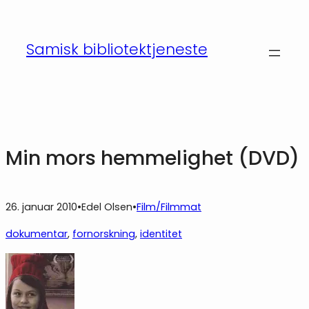
Hopp
til
Samisk bibliotektjeneste
innhold
Min mors hemmelighet (DVD)
26. januar 2010
•
Edel Olsen
•
Film/Filmmat
dokumentar
, 
fornorskning
, 
identitet