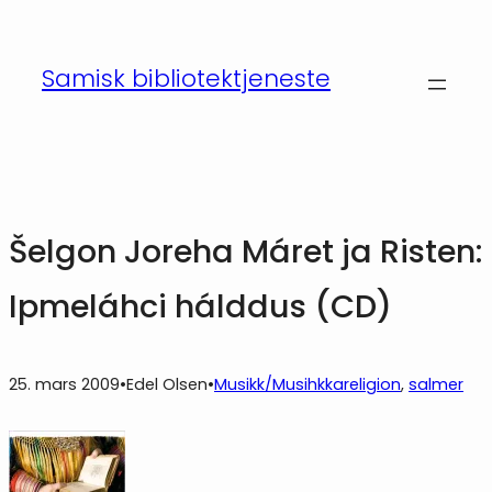
Hopp
til
Samisk bibliotektjeneste
innhold
Šelgon Joreha Máret ja Risten:
Ipmeláhci hálddus (CD)
25. mars 2009
•
Edel Olsen
•
Musikk/Musihkka
religion
, 
salmer