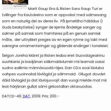
Marit Gaup Eira & Risten Sara Gaup Turi er
tvillinger fra Kautokeino som er oppvokst med salmesang
som en naturlig del av deres liv. På Ipmeláhci hálddus (I
Guds beskyttelse) synger de kjente åndelige sanger og
salmer på samisk som framføres på en genuin samisk
måte, der uttrykket preges av en egen rytme og takt med
særegne ornamenteringer og glidende endinger i toneleiet.
Šelgon Joreha Máret ja Risten leaba eret Guovdageainnu
suohkanis ja badjánan sálbmalávlumiin mii leamaš oassi
sudno eallimis mánnávuođá rájes. Dan CD:s soai lávluba
oahpes vuoinnalaš lávlágiid ja sálmmaid. Ollugat dovdet
dáid lávlagiid ja dat lávlojuvvojit dan vuogi mielde mat mii
leat hárjánan gullat sámi girkostallan oktavuođas.
DATCD-49.
DAT
, 2009. Pris: 200.-