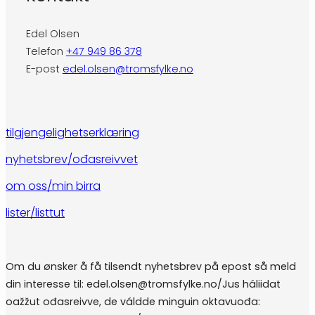
Edel Olsen
Telefon
+47 949 86 378
E-post
edel.olsen@tromsfylke.no
tilgjengelighetserklæring
nyhetsbrev/ođasreivvet
om oss/min birra
lister/listtut
Om du ønsker å få tilsendt nyhetsbrev på epost så meld
din interesse til: edel.olsen@tromsfylke.no/Jus háliidat
oažžut ođasreivve, de váldde minguin oktavuođa: