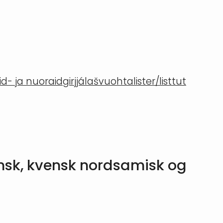
- ja nuoraidgirjjálašvuohta
lister/listtut
insk, kvensk nordsamisk og