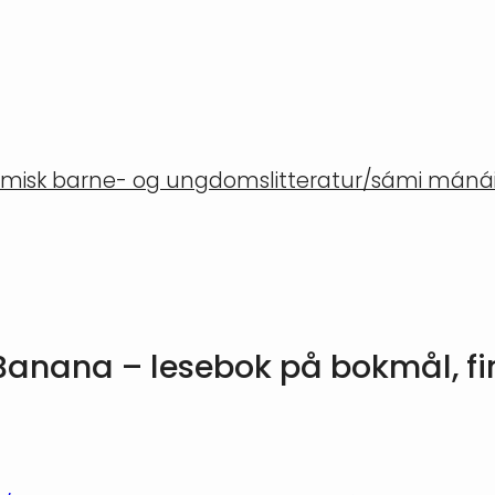
misk barne- og ungdomslitteratur/sámi mánáid
i Banana – lesebok på bokmål, f