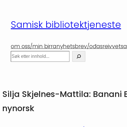
Hopp
til
Samisk bibliotektjeneste
innhold
om oss/min birra
nyhetsbrev/ođasreivvet
sa
Søk
Silja Skjelnes-Mattila: Banan
nynorsk