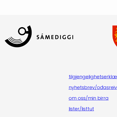
tilgjengelighetserklæ
nyhetsbrev/ođasreiv
om oss/min birra
lister/listtut