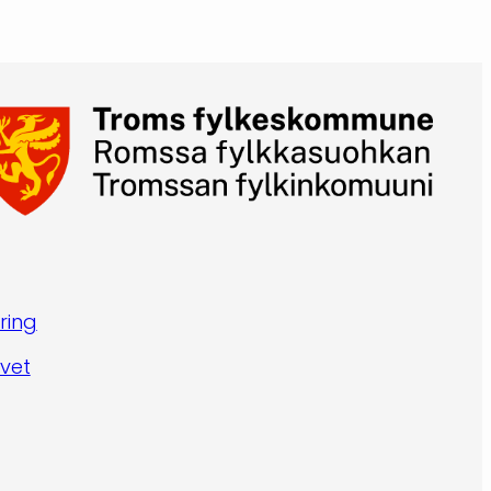
ring
vet