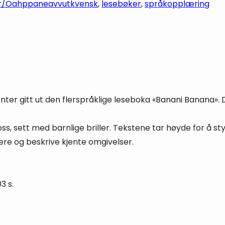
r/Oahppaneavvut
kvensk
, 
lesebøker
, 
språkopplæring
senter gitt ut den flerspråklige leseboka «Banani Banana
oss, sett med barnlige briller. Tekstene tar høyde for å
ere og beskrive kjente omgivelser.
03 s.