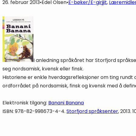
26. februar 2013
•
Edel Olsen
•
E-bøker/E-girjjit
, 
Læremidle
I anledning språkåret har Storfjord språk
seg nordsamisk, kvensk eller finsk.
Historiene er enkle hverdagsrefleksjoner om ting rundt 
ordforrådet på nordsamisk, finsk og kvensk med å defin
Elektronisk tilgang:
Banani Banana
ISBN: 978-82-998673-4-4.
Storfjord språksenter
, 2013. 1