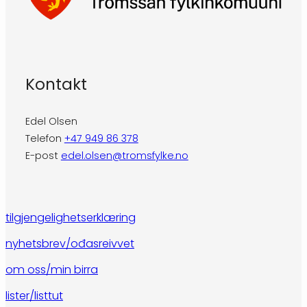
Kontakt
Edel Olsen
Telefon
+47 949 86 378
E-post
edel.olsen@tromsfylke.no
tilgjengelighetserklæring
nyhetsbrev/ođasreivvet
om oss/min birra
lister/listtut