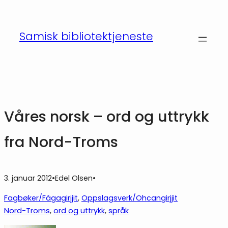
Hopp
til
Samisk bibliotektjeneste
innhold
Våres norsk – ord og uttrykk
fra Nord-Troms
3. januar 2012
•
Edel Olsen
•
Fagbøker/Fágagirjjit
, 
Oppslagsverk/Ohcangirjjit
Nord-Troms
, 
ord og uttrykk
, 
språk