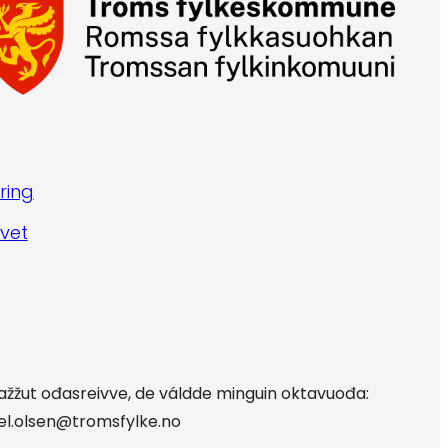
ring
vet
oažžut ođasreivve, de váldde minguin oktavuođa:
edel.olsen@tromsfylke.no