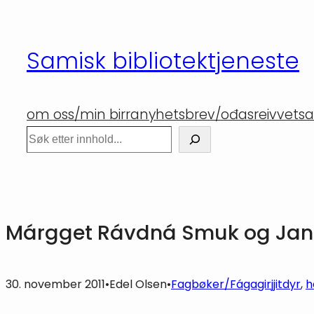
Hopp
til
Samisk bibliotektjeneste
innhold
om oss/min birra
nyhetsbrev/ođasreivvet
sa
Søk
Márgget Rávdná Smuk og Jane
30. november 2011
•
Edel Olsen
•
Fagbøker/Fágagirjjit
dyr
, 
h