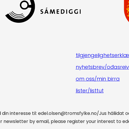
tilgjengelighetserklæ
nyhetsbrev/ođasreiv
om oss/min birra
lister/listtut
din interesse til: edel.olsen@tromsfylke.no/Jus háliidat 
ur newsletter by email, please register your interest to 