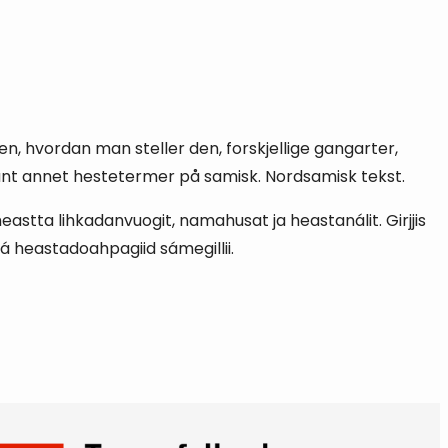
n, hvordan man steller den, forskjellige gangarter,
lant annet hestetermer på samisk. Nordsamisk tekst.
eastta lihkadanvuogit, namahusat ja heastanálit. Girjjis
á heastadoahpagiid sámegillii.