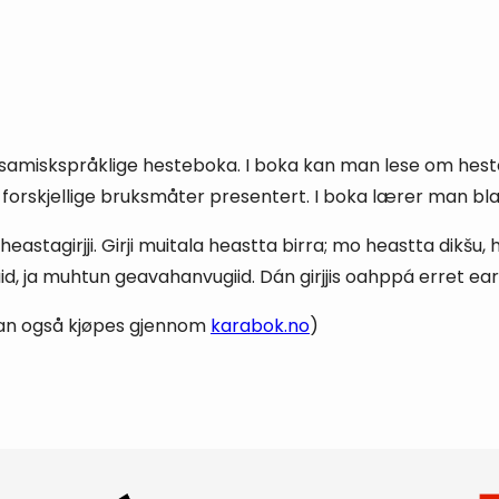
 samiskspråklige hesteboka. I boka kan man lese om heste
r forskjellige bruksmåter presentert. I boka lærer man b
tagirjji. Girji muitala heastta birra; mo heastta dikšu, h
d, ja muhtun geavahanvugiid. Dán girjjis oahppá erret ear
 (kan også kjøpes gjennom
karabok.no
)