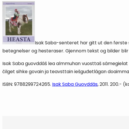
Isak Saba-senteret har gitt ut den første
betegnelser og hesteraser. Gjennom tekst og bilder bli
Isak Saba guovddáš lea almmuhan vuosttaš sámegielat heas
čilget sihke govain ja teavsttain iešguđetlágan doaimmai
ISBN: 9788299724265.
Isak Saba Guovddás
, 2011. 200.-