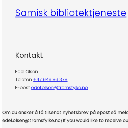
Samisk bibliotektjeneste
Kontakt
Edel Olsen
Telefon
+47 949 86 378
E-post
edel.olsen@tromsfylke.no
Om du ønsker å få tilsendt nyhetsbrev på epost så meld 
edel.olsen@tromsfylke.no/If you would like to receive o