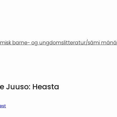
misk barne- og ungdomslitteratur/sámi mánáid
 Juuso: Heasta
est