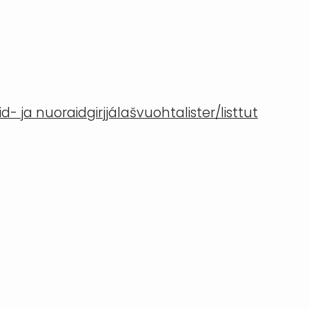
- ja nuoraidgirjjálašvuohta
lister/listtut