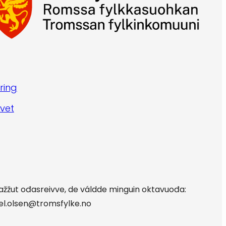
ring
vet
oažžut ođasreivve, de váldde minguin oktavuođa:
edel.olsen@tromsfylke.no