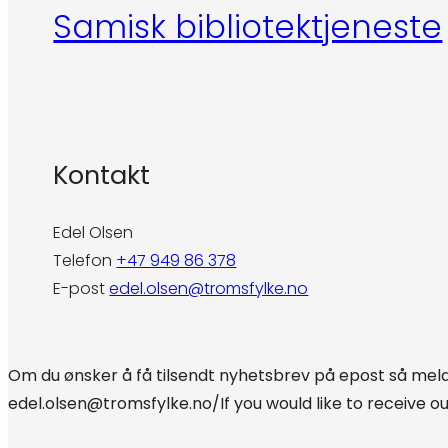
Samisk bibliotektjeneste
Kontakt
Edel Olsen
Telefon
+47 949 86 378
E-post
edel.olsen@tromsfylke.no
Om du ønsker å få tilsendt nyhetsbrev på epost så meld 
edel.olsen@tromsfylke.no/If you would like to receive o