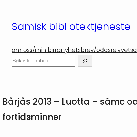
Hopp
til
Samisk bibliotektjeneste
innhold
om oss/min birra
nyhetsbrev/ođasreivvet
sa
Søk
Bårjås 2013 – Luotta – sáme o
fortidsminner