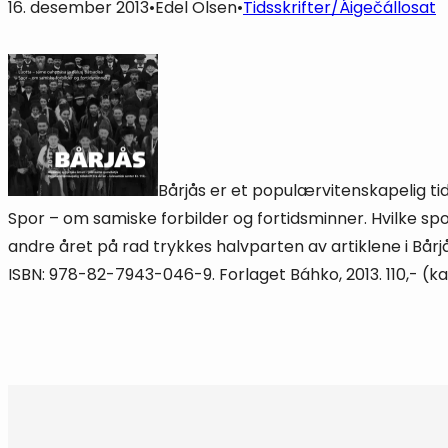
16. desember 2013
•
Edel Olsen
•
Tidsskrifter/Áigečállosat
Bårjås er et populærvitenskapelig tid
Spor – om samiske forbilder og fortidsminner. Hvilke spo
andre året på rad trykkes halvparten av artiklene i Bårj
ISBN: 978-82-7943-046-9. Forlaget Báhko, 2013. 110,- (ka