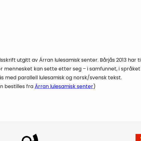
sskrift utgitt av Árran lulesamisk senter. Bårjås 2013 har 
r mennesket kan sette etter seg – i samfunnet, i språket 
ås med parallell lulesamisk og norsk/svensk tekst.
n bestilles fra
Árran lulesamisk senter
)