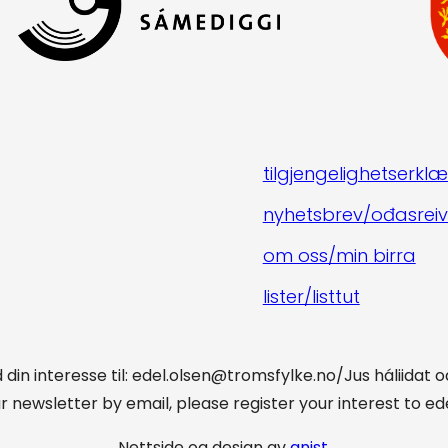
tilgjengelighetserklæ
nyhetsbrev/ođasreiv
om oss/min birra
lister/listtut
din interesse til: edel.olsen@tromsfylke.no/Jus háliidat 
ur newsletter by email, please register your interest to 
Nettside og design av
gnist
.