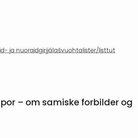
- ja nuoraidgirjjálašvuohta
lister/listtut
Spor – om samiske forbilder og