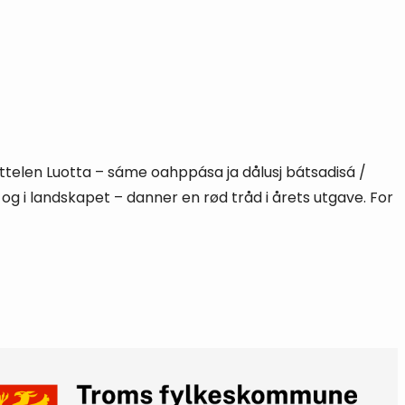
tittelen Luotta – sáme oahppása ja dålusj bátsadisá /
og i landskapet – danner en rød tråd i årets utgave. For