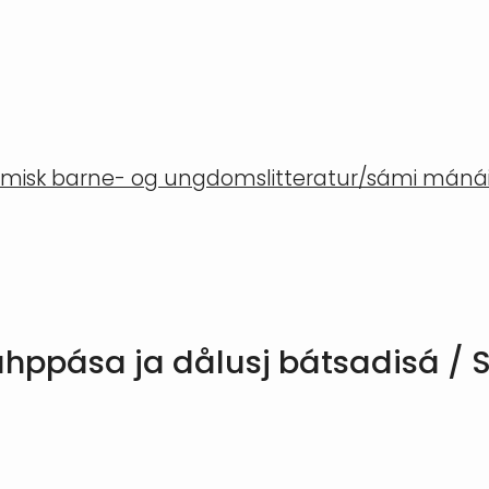
misk barne- og ungdomslitteratur/sámi mánáid
ahppása ja dålusj bátsadisá / 