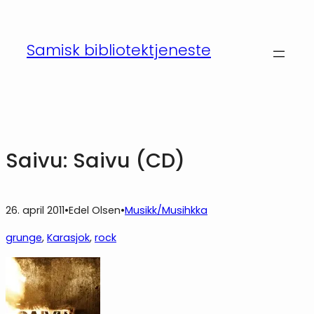
Hopp
til
Samisk bibliotektjeneste
innhold
Saivu: Saivu (CD)
26. april 2011
•
Edel Olsen
•
Musikk/Musihkka
grunge
, 
Karasjok
, 
rock