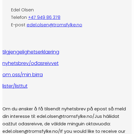
Edel Olsen
Telefon
+47 949 86 378
E-post
edel.olsen@tromsfylke.no
tilgjengelighetserklæring
nyhetsbrev/ođasreivvet
om oss/min birra
lister/listtut
Om du ønsker å få tilsendt nyhetsbrev på epost så meld
din interesse til: edel.olsen@tromsfylke.no/Jus háliidat
oažžut ođasreivve, de váldde minguin oktavuođa:
edel.olsen@tromsfylke.no/If you would like to receive our