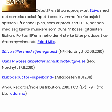
DebutEP’en til bandprosjektet
Sáivu
med
det samiske rockehåpet Lasse Kvernmo fra Karasjok i
spissen. På denne Ep’en, som er produsert i USA, har han
med seg kjente musikere som Guns N’ Roses-gitaristen
Richard Fortus. EP’en inneholder 4 sterke låter produsert av
Grammy-vinnende
Skidd Mills
.
Sáivu stiller med stjernegitarist
(NRK Nordnytt 02.06.2010)
Guns N’ Roses anbefaler samisk plateutgivelse
(NRK
Nordnytt 17.11.2010)
Klubbdebut for «superband»
(Altaposten 11.01.2011)
Ahkku Records/Indie Distribution, 2010. 1 CD (EP). 79.- (fra
bl.a.
cdon.no
)