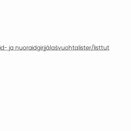
- ja nuoraidgirjjálašvuohta
lister/listtut