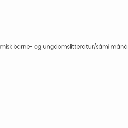
misk barne- og ungdomslitteratur/sámi mánáid