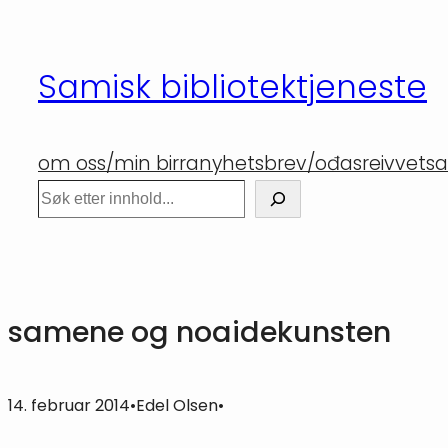
Hopp
til
Samisk bibliotektjeneste
innhold
om oss/min birra
nyhetsbrev/ođasreivvet
sa
Søk
samene og noaidekunsten
14. februar 2014
•
Edel Olsen
•