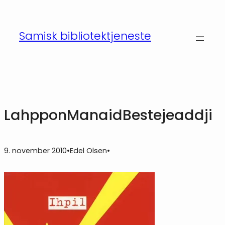
Hopp
til
Samisk bibliotektjeneste
innhold
LahpponManaidBestejeaddji
9. november 2010
•
Edel Olsen
•