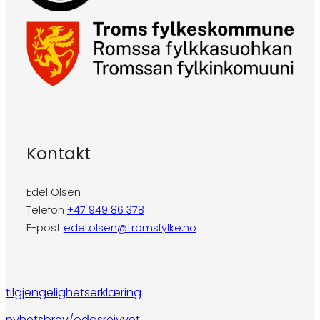
Kontakt
Edel Olsen
Telefon
+47 949 86 378
E-post
edel.olsen@tromsfylke.no
tilgjengelighetserklæring
nyhetsbrev/ođasreivvet