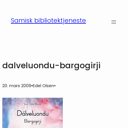
Hopp
til
Samisk bibliotektjeneste
innhold
dalveluondu-bargogirji
20. mars 2009
•
Edel Olsen
•