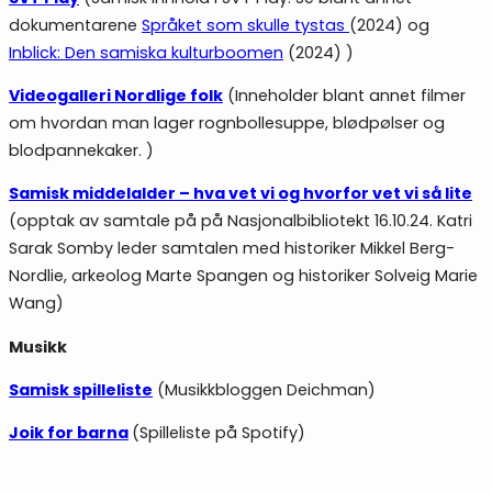
dokumentarene
Språket som skulle tystas
(2024) og
Inblick: Den samiska kulturboomen
(2024) )
Videogalleri Nordlige folk
(Inneholder blant annet filmer
om hvordan man lager rognbollesuppe, blødpølser og
blodpannekaker. )
Samisk middelalder – hva vet vi og hvorfor vet vi så lite
(opptak av samtale på på Nasjonalbibliotekt 16.10.24. Katri
Sarak Somby leder samtalen med historiker Mikkel Berg-
Nordlie, arkeolog Marte Spangen og historiker Solveig Marie
Wang)
Musikk
Samisk spilleliste
(Musikkbloggen Deichman)
Joik for barna
(Spilleliste på Spotify)