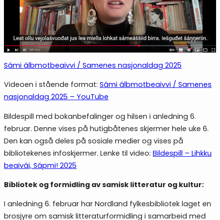
Sámi álbmotbeaivvi / Samenes nasjonaldag 2025
Videoen i stående format:
Sámi álbmotbeaivvi / Samenes
nasjonaldag 2025 – YouTube
Bildespill med bokanbefalinger og hilsen i anledning 6.
februar. Denne vises på hutigbåtenes skjermer hele uke 6.
Den kan også deles på sosiale medier og vises på
bibliotekenes infoskjermer. Lenke til video:
Bildespill – Lihkku
beaivái, Sápmi! 2025
Bibliotek og formidling av samisk litteratur og kultur:
I anledning 6. februar har Nordland fylkesbibliotek laget en
brosjyre om samisk litteraturformidling i samarbeid med