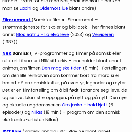
Filmbib. Gratis for alle med Nasjonalt lånekort – her kan
man se
Eadni
og
Oldemors lue
blant andre)
Filmrommet
(Samiske filmer i Filmrommet –
strømmetjeneste for skoler og bibliotek – her finnes blant
annet
Ellos eatnu – La elva leve
(2023) og
Veiviseren
(1987))
NRK
Samisk
(TV-programmer og filmer på samisk eller
relatert til samer i NRK sitt arkiv – inneholder blant annet
animasjonsfilmen
Den magiske tiden
(8 min)- Fortellingen
om den lille reinkalven som kommer bort fra mora si er
basert på en samisk kultur, på eventyr, legender og myter.
Det er en filmfortelling om å bli født, forandre seg, leve, dø
og se livet blomstre opp igjen, på nytt og på nytt. Den nye
og aktuelle ungdomsserien
Oro jaska – hold kjeft
(6
episoder) og
Niilas
(18 min.) – program om den samisk
elektronika-artisten Nillas)
SVT Play
(Samisk innhold i SVT Play. Se blant annet