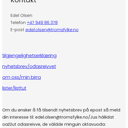
Edel Olsen
Telefon
+47 949 86 378
E-post
edel.olsen@tromsfylke.no
tilgjengelighetserklæring
nyhetsbrev/ođasreivvet
om oss/min birra
lister/listtut
Om du ønsker å få tilsendt nyhetsbrev på epost så meld
din interesse til: edel.olsen@tromsfylke.no/Jus háliidat
oažžut ođasreivve, de váldde minguin oktavuođa: