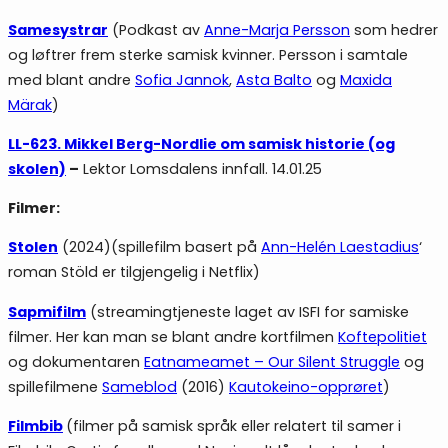
Samesystrar
(Podkast av
Anne-Marja Persson
som hedrer
og løftrer frem sterke samisk kvinner. Persson i samtale
med blant andre
Sofia Jannok
,
Asta Balto
og
Maxida
Märak
)
LL-623. Mikkel Berg-Nordlie om samisk historie (og
skolen)
–
Lektor Lomsdalens innfall. 14.01.25
Filmer:
Stolen
(2024)(spillefilm basert på
Ann-Helén Laestadius
‘
roman Stöld er tilgjengelig i Netflix)
Sapmifilm
(streamingtjeneste laget av ISFI for samiske
filmer. Her kan man se blant andre kortfilmen
Koftepolitiet
og dokumentaren
Eatnameamet – Our Silent Struggle
og
spillefilmene
Sameblod
(2016)
Kautokeino-opprøret
)
Filmbib
(filmer på samisk språk eller relatert til samer i