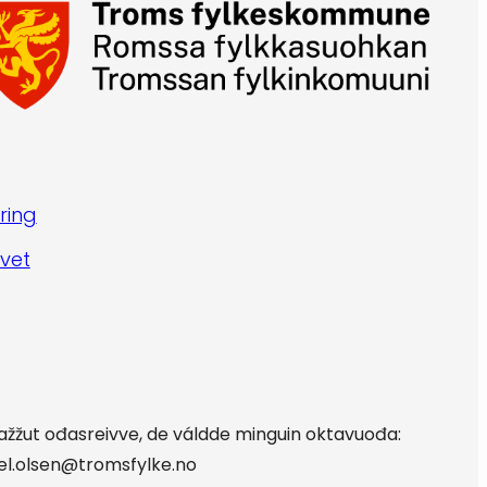
ring
vet
oažžut ođasreivve, de váldde minguin oktavuođa:
edel.olsen@tromsfylke.no