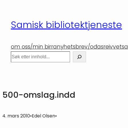
Hopp
til
Samisk bibliotektjeneste
innhold
om oss/min birra
nyhetsbrev/ođasreivvet
sa
Søk
500-omslag.indd
4. mars 2010
•
Edel Olsen
•