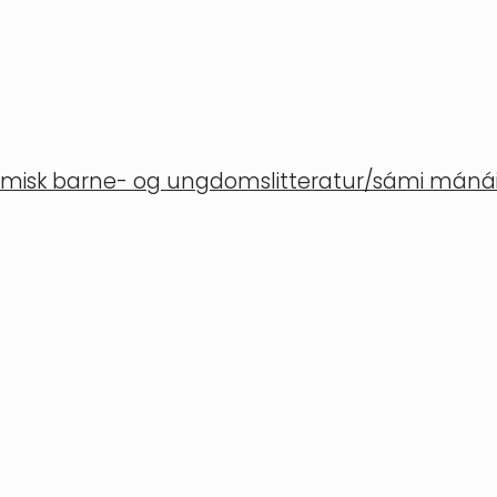
misk barne- og ungdomslitteratur/sámi mánáid