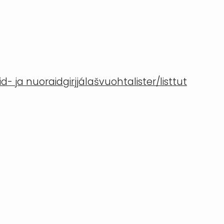
- ja nuoraidgirjjálašvuohta
lister/listtut