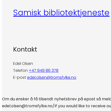
Samisk bibliotektjeneste
Kontakt
Edel Olsen
Telefon
+47 949 86 378
E-post
edel.olsen@tromsfylke.no
Om du ønsker å få tilsendt nyhetsbrev på epost så meld 
edel.olsen@tromsfylke.no/If you would like to receive o