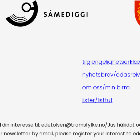
tilgjengelighetserklæ
nyhetsbrev/ođasreiv
om oss/min birra
lister/listtut
din interesse til: edel.olsen@tromsfylke.no/Jus háliidat 
ur newsletter by email, please register your interest to 