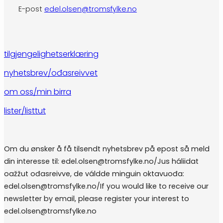
E-post
edel.olsen@tromsfylke.no
tilgjengelighetserklæring
nyhetsbrev/ođasreivvet
om oss/min birra
lister/listtut
Om du ønsker å få tilsendt nyhetsbrev på epost så meld
din interesse til: edel.olsen@tromsfylke.no/Jus háliidat
oažžut ođasreivve, de váldde minguin oktavuođa:
edel.olsen@tromsfylke.no/If you would like to receive our
newsletter by email, please register your interest to
edel.olsen@tromsfylke.no