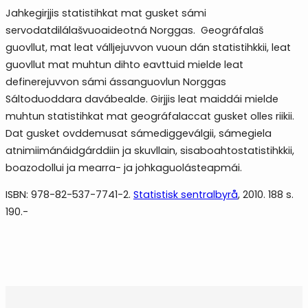
Jahkegirjjis statistihkat mat gusket sámi
servodatdilálašvuoaideotná Norggas. Geográfalaš
guovllut, mat leat válljejuvvon vuoun dán statistihkkii, leat
guovllut mat muhtun dihto eavttuid mielde leat
definerejuvvon sámi ássanguovlun Norggas
Sáltoduoddara davábealde. Girjjis leat maiddái mielde
muhtun statistihkat mat geográfalaccat gusket olles riikii.
Dat gusket ovddemusat sámediggeválgii, sámegiela
atnimiimánáidgárddiin ja skuvllain, sisaboahtostatistihkkii,
boazodollui ja mearra- ja johkaguolásteapmái.
ISBN: 978-82-537-7741-2.
Statistisk sentralbyrå
, 2010. 188 s.
190.-