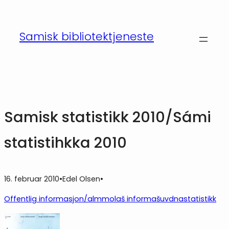
Hopp
til
Samisk bibliotektjeneste
innhold
Samisk statistikk 2010/Sámi
statistihkka 2010
16. februar 2010
•
Edel Olsen
•
Offentlig informasjon/almmolaš informašuvdna
statistikk