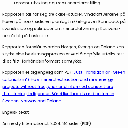
«grønn» utvikling og «ren» energiomstilling.
Rapporten tar for seg tre case-studier, vindkraftverkene på
Fosen på norsk side, en planlagt nikkel-gruve i Rönnbäck på
svensk side og søknader om mineralutvinning i Käsivarsi-
området på finsk side.
Rapporten foreslår hvordan Norges, Sverige og Finland kan
styrke sine beslutningsprosesser ved å oppfylle urfolks rett
til et fritt, forhåndsinformert samtykke.
Rapporten er tilgjengelig som PDF:
Just Transition or «Green
colonialism”? How mineral extraction and new energy
projects without free, prior and informed consent are
threatening Indigenous Sámi livelihoods and culture in
Sweden, Norway and Finland
Engelsk tekst.
Amnesty International, 2024. 84 sider (PDF)