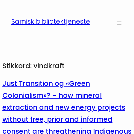
Hopp
til
Samisk bibliotektjeneste
innhold
Stikkord:
vindkraft
Just Transition og «Green
Colonialism»? – how mineral
extraction and new energy projects
without free, prior and informed
consent are threathening Indigenous