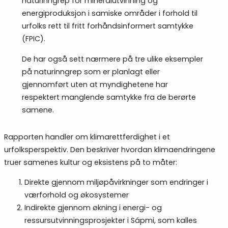
naturinngrep for mineralutvinning og
energiproduksjon i samiske områder i forhold til
urfolks rett til fritt forhåndsinformert samtykke
(FPIC).
De har også sett nærmere på tre ulike eksempler
på naturinngrep som er planlagt eller
gjennomført uten at myndighetene har
respektert manglende samtykke fra de berørte
samene.
Rapporten handler om klimarettferdighet i et
urfolksperspektiv. Den beskriver hvordan klimaendringene
truer samenes kultur og eksistens på to måter:
Direkte gjennom miljøpåvirkninger som endringer i
værforhold og økosystemer
Indirekte gjennom økning i energi- og
ressursutvinningsprosjekter i Sápmi, som kalles