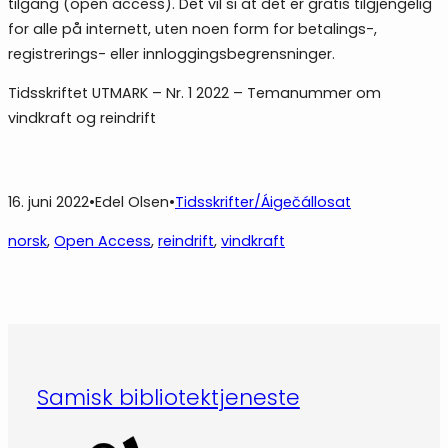
tilgang (open access). Det vil si at det er gratis tilgjengelig
for alle på internett, uten noen form for betalings-,
registrerings- eller innloggingsbegrensninger.
Tidsskriftet UTMARK – Nr. 1 2022 – Temanummer om
vindkraft og reindrift
16. juni 2022
•
Edel Olsen
•
Tidsskrifter/Áigečállosat
norsk
, 
Open Access
, 
reindrift
, 
vindkraft
Samisk bibliotektjeneste