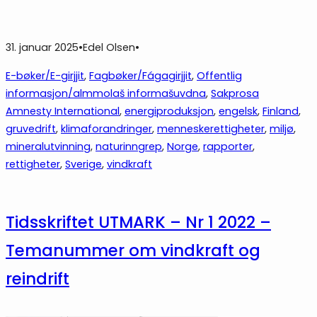
31. januar 2025
•
Edel Olsen
•
E-bøker/E-girjjit
, 
Fagbøker/Fágagirjjit
, 
Offentlig
informasjon/almmolaš informašuvdna
, 
Sakprosa
Amnesty International
, 
energiproduksjon
, 
engelsk
, 
Finland
, 
gruvedrift
, 
klimaforandringer
, 
menneskerettigheter
, 
miljø
, 
mineralutvinning
, 
naturinngrep
, 
Norge
, 
rapporter
, 
rettigheter
, 
Sverige
, 
vindkraft
Tidsskriftet UTMARK – Nr 1 2022 –
Temanummer om vindkraft og
reindrift