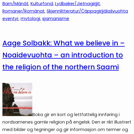
Barn/Mánát
, 
Kulturfond
, 
Lydbøker/Jietnagirjjit
, 
Romaner/Románat
, 
Skjønnlitteratur/Čáppagirjjálašvuohta
eventyr
, 
mytologi
, 
sjamanisme
Aage Solbakk: What we believe in –
Noaidevuohta – an introduction to
the religion of the northern Saami
Boka gir en kort og lettfattelig innføring i
nordsamenes gamle religion på engelsk. Den er rikt illustrert
med bilder og tegninger og gir informasjon om termer og