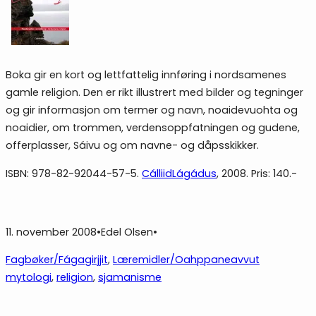
Boka gir en kort og lettfattelig innføring i nordsamenes
gamle religion. Den er rikt illustrert med bilder og tegninger
og gir informasjon om termer og navn, noaidevuohta og
noaidier, om trommen, verdensoppfatningen og gudene,
offerplasser, Sáivu og om navne- og dåpsskikker.
ISBN: 978-82-92044-57-5.
CálliidLágádus
, 2008. Pris: 140.-
11. november 2008
•
Edel Olsen
•
Fagbøker/Fágagirjjit
, 
Læremidler/Oahppaneavvut
mytologi
, 
religion
, 
sjamanisme