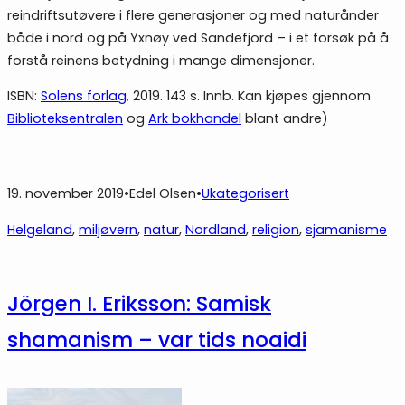
reindriftsutøvere i flere generasjoner og med naturånder
både i nord og på Yxnøy ved Sandefjord – i et forsøk på å
forstå reinens betydning i mange dimensjoner.
ISBN:
Solens forlag
, 2019. 143 s. Innb. Kan kjøpes gjennom
Biblioteksentralen
og
Ark bokhandel
blant andre)
19. november 2019
•
Edel Olsen
•
Ukategorisert
Helgeland
, 
miljøvern
, 
natur
, 
Nordland
, 
religion
, 
sjamanisme
Jörgen I. Eriksson: Samisk
shamanism – var tids noaidi