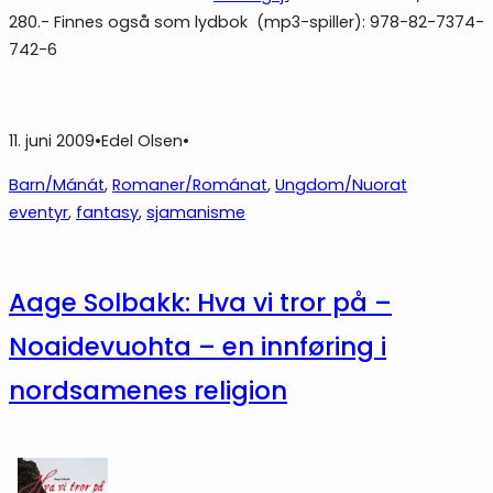
280.- Finnes også som lydbok (mp3-spiller): 978-82-7374-
742-6
11. juni 2009
•
Edel Olsen
•
Barn/Mánát
, 
Romaner/Románat
, 
Ungdom/Nuorat
eventyr
, 
fantasy
, 
sjamanisme
Aage Solbakk: Hva vi tror på –
Noaidevuohta – en innføring i
nordsamenes religion