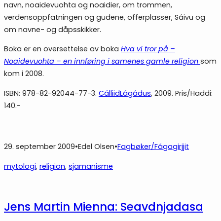
navn, noaidevuohta og noaidier, om trommen,
verdensoppfatningen og gudene, offerplasser, Sáivu og
om navne- og dåpsskikker.
Boka er en oversettelse av boka
Hva vi tror på –
Noaidevuohta – en innføring i samenes gamle religion
som
kom i 2008.
ISBN: 978-82-92044-77-3.
CálliidLágádus
, 2009. Pris/Haddi:
140.-
29. september 2009
•
Edel Olsen
•
Fagbøker/Fágagirjjit
mytologi
, 
religion
, 
sjamanisme
Jens Martin Mienna: Seavdnjadasa