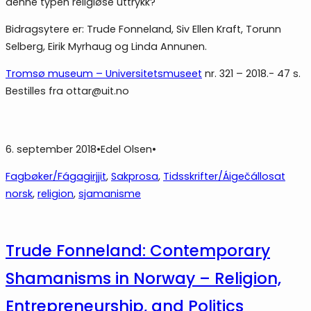
denne typen religiøse uttrykk?
Bidragsytere er: Trude Fonneland, Siv Ellen Kraft, Torunn
Selberg, Eirik Myrhaug og Linda Annunen.
Tromsø museum – Universitetsmuseet
nr. 321 – 2018.- 47 s.
Bestilles fra ottar@uit.no
6. september 2018
•
Edel Olsen
•
Fagbøker/Fágagirjjit
, 
Sakprosa
, 
Tidsskrifter/Áigečállosat
norsk
, 
religion
, 
sjamanisme
Trude Fonneland: Contemporary
Shamanisms in Norway – Religion,
Entrepreneurship, and Politics