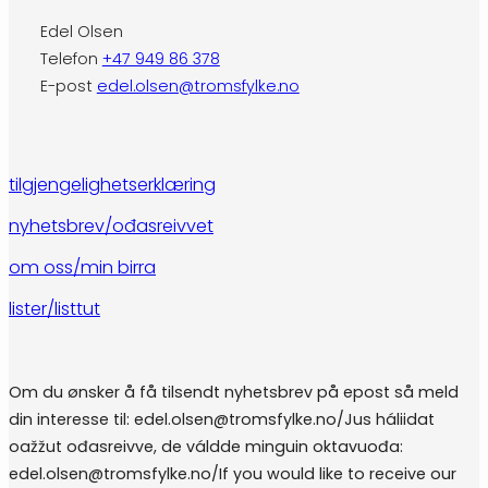
Edel Olsen
Telefon
+47 949 86 378
E-post
edel.olsen@tromsfylke.no
tilgjengelighetserklæring
nyhetsbrev/ođasreivvet
om oss/min birra
lister/listtut
Om du ønsker å få tilsendt nyhetsbrev på epost så meld
din interesse til: edel.olsen@tromsfylke.no/Jus háliidat
oažžut ođasreivve, de váldde minguin oktavuođa:
edel.olsen@tromsfylke.no/If you would like to receive our