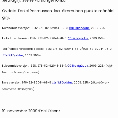
Jietnagirji: Sverre Porsanger lohká
Ovdalis Torkel Rasmussen lea álmmuhan guokte mánáid
girjji.
Nordsamisk versjon: ISBN: 978-82-92044-65-0.
Čálliidlágádus
, 2009. 225.-
Lydbok nordsamisk: ISBN: 978-82-92044-78-0.
Čálliidlágádus
, 2009. 150.-
Bok/lydbok nordsamisk pakke: ISBN: 978-82-92044-65-0/978-82-92044-78-0.
Čálliidlágádus
, 2009. 350.-
Lulesamisk versjon: ISBN: 978-82-92044-66-7.
Čálliidlágádus
, 2009. 225.-(
Áigin
Lávrra – bassegåbe giesse
)
Norsk versjon: 978-82-92044-69-8
Čálliidlágádus
, 2009. 225.- (
Áigin Lávra –
sommeren i Bassegohpi
)
19. november 2009
•
Edel Olsen
•