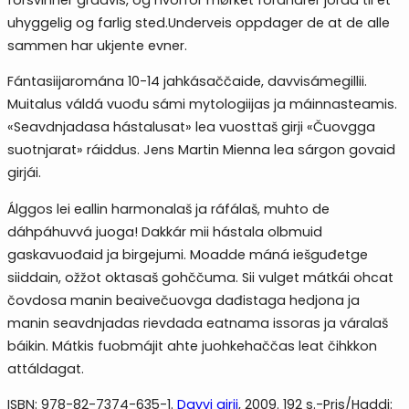
forsvinner gradvis, og hvorfor mørket forandrer jorda til et
uhyggelig og farlig sted.Underveis oppdager de at de alle
sammen har ukjente evner.
Fántasiijaromána 10-14 jahkásaččaide, davvisámegillii.
Muitalus váldá vuođu sámi mytologiijas ja máinnasteamis.
«Seavdnjadasa hástalusat» lea vuosttaš girji «Čuovgga
suotnjarat» ráiddus. Jens Martin Mienna lea sárgon govaid
girjái.
Álggos lei eallin harmonalaš ja ráfálaš, muhto de
dáhpáhuvvá juoga! Dakkár mii hástala olbmuid
gaskavuođaid ja birgejumi. Moadde máná iešguđetge
siiddain, ožžot oktasaš gohččuma. Sii vulget mátkái ohcat
čovdosa manin beaivečuovga dađistaga hedjona ja
manin seavdnjadas rievdada eatnama issoras ja váralaš
báikin. Mátkis fuobmájit ahte juohkehaččas leat čihkkon
attáldagat.
ISBN: 978-82-7374-635-1.
Davvi girji
, 2009. 192 s.-Pris/Haddi: