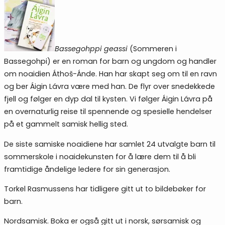
Bassegohppi geassi
(Sommeren i
Bassegohpi) er en roman for barn og ungdom og handler
om noaidien Áthoš-Ánde. Han har skapt seg om til en ravn
og ber Áigin Lávra være med han. De flyr over snedekkede
fjell og følger en dyp dal til kysten. Vi følger Áigin Lávra på
en overnaturlig reise til spennende og spesielle hendelser
på et gammelt samisk hellig sted.
De siste samiske noaidiene har samlet 24 utvalgte barn til
sommerskole i noaidekunsten for å lære dem til å bli
framtidige åndelige ledere for sin generasjon.
Torkel Rasmussens har tidligere gitt ut to bildebøker for
barn.
Nordsamisk. Boka er også gitt ut i norsk, sørsamisk og