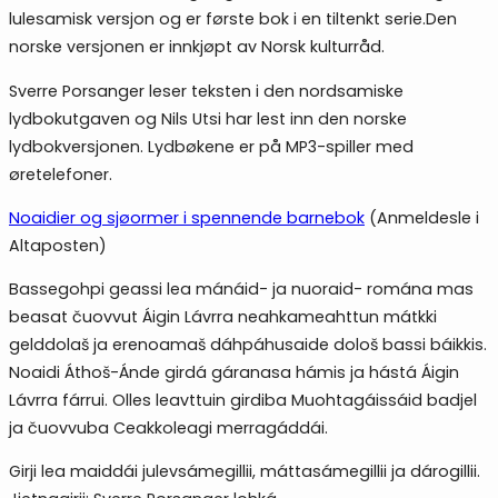
lulesamisk versjon og er første bok i en tiltenkt serie.Den
norske versjonen er innkjøpt av Norsk kulturråd.
Sverre Porsanger leser teksten i den nordsamiske
lydbokutgaven og Nils Utsi har lest inn den norske
lydbokversjonen. Lydbøkene er på MP3-spiller med
øretelefoner.
Noaidier og sjøormer i spennende barnebok
(Anmeldesle i
Altaposten)
Bassegohpi geassi lea mánáid- ja nuoraid- romána mas
beasat čuovvut Áigin Lávrra neahkameahttun mátkki
gelddolaš ja erenoamaš dáhpáhusaide dološ bassi báikkis.
Noaidi Áthoš-Ánde girdá gáranasa hámis ja hástá Áigin
Lávrra fárrui. Olles leavttuin girdiba Muohtagáissáid badjel
ja čuovvuba Ceakkoleagi merragáddái.
Girji lea maiddái julevsámegillii, máttasámegillii ja dárogillii.