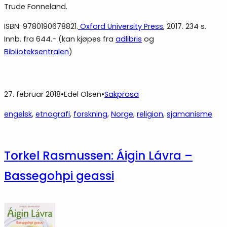
Trude Fonneland.
ISBN: 9780190678821.
Oxford University Press
, 2017. 234 s.
Innb. fra 644.- (kan kjøpes fra
adlibris
og
Biblioteksentralen
)
27. februar 2018
•
Edel Olsen
•
Sakprosa
engelsk
, 
etnografi
, 
forskning
, 
Norge
, 
religion
, 
sjamanisme
Torkel Rasmussen: Áigin Lávra –
Bassegohpi geassi