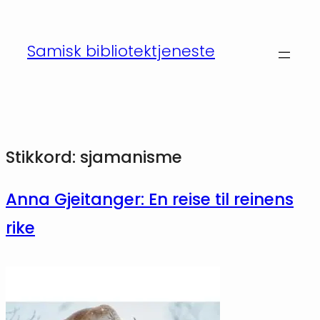
Hopp
til
Samisk bibliotektjeneste
innhold
Stikkord:
sjamanisme
Anna Gjeitanger: En reise til reinens
rike