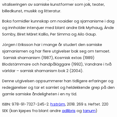
vitaliseringen av samiske kunstformer som joik, teater,
billedkunst, musikk og litteratur.
Boka formidler kunnskap om noaidier og sjamanisme i dag
og innholder intervjuer med blant andre Eirik Myrhaug, Ánde
Somby, Biret Máret Kallio, Per Simma og Ailo Gaup.
Jörgen I Eriksson har i mange år studert den samiske
sjamanismen og har flere utgivelser bak seg om temaet.
Samisk shamanism (1987), Kosmisk extas (1989)
Blodstämmare och handpåläggare (1992), Vandrare i två
världar – samisk shamanism bok 2 (2004).
Denne utgivelsen oppsummerer han tidligere erfaringer og
redegjørelser og tar et samlet og heldekkende grep på den
gamle samiske åndeligheten i en ny tid.
ISBN: 978-91-7327-245-2.
h:ström
, 2018. 269 s. Heftet. 220
SEK (kan kjøpes fra blant andre
adlibris
og
tanum
)