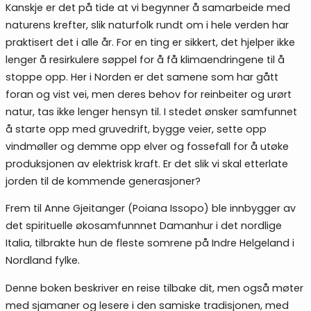
Kanskje er det på tide at vi begynner å samarbeide med
naturens krefter, slik naturfolk rundt om i hele verden har
praktisert det i alle år. For en ting er sikkert, det hjelper ikke
lenger å resirkulere søppel for å få klimaendringene til å
stoppe opp. Her i Norden er det samene som har gått
foran og vist vei, men deres behov for reinbeiter og urørt
natur, tas ikke lenger hensyn til. I stedet ønsker samfunnet
å starte opp med gruvedrift, bygge veier, sette opp
vindmøller og demme opp elver og fossefall for å utøke
produksjonen av elektrisk kraft. Er det slik vi skal etterlate
jorden til de kommende generasjoner?
Frem til Anne Gjeitanger (Poiana Issopo) ble innbygger av
det spirituelle økosamfunnnet Damanhur i det nordlige
Italia, tilbrakte hun de fleste somrene på Indre Helgeland i
Nordland fylke.
Denne boken beskriver en reise tilbake dit, men også møter
med sjamaner og lesere i den samiske tradisjonen, med