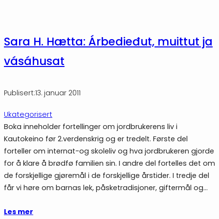
Sara H. Hætta: Árbedieđut, muittut ja
vásáhusat
Publisert:
13. januar 2011
Ukategorisert
Boka inneholder fortellinger om jordbrukerens liv i
Kautokeino før 2.verdenskrig og er tredelt. Første del
forteller om internat-og skoleliv og hva jordbrukeren gjorde
for å klare å brødfø familien sin. I andre del fortelles det om
de forskjellige gjøremål i de forskjellige årstider. I tredje del
får vi høre om barnas lek, påsketradisjoner, giftermål og…
Les mer