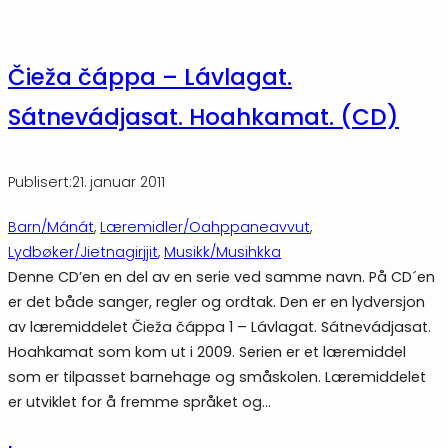
Čieža čáppa – Lávlagat.
Sátnevádjasat. Hoahkamat. (CD)
Publisert:
21. januar 2011
Barn/Mánát
, 
Læremidler/Oahppaneavvut
, 
Lydbøker/Jietnagirjjit
, 
Musikk/Musihkka
Denne CD’en en del av en serie ved samme navn. På CD´en
er det både sanger, regler og ordtak. Den er en lydversjon
av læremiddelet Čieža čáppa 1 – Lávlagat. Sátnevádjasat.
Hoahkamat som kom ut i 2009. Serien er et læremiddel
som er tilpasset barnehage og småskolen. Læremiddelet
er utviklet for å fremme språket og…