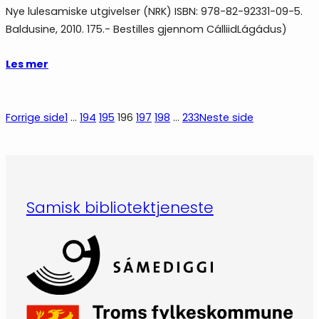
Nye lulesamiske utgivelser (NRK) ISBN: 978-82-92331-09-5.
Baldusine, 2010. 175.- Bestilles gjennom CálliidLágádus)
Les mer
Forrige side
1
…
194
195
196
197
198
…
233
Neste side
Samisk bibliotektjeneste