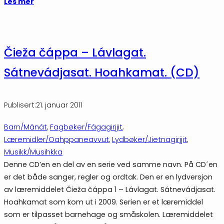
Les mer
Čieža čáppa – Lávlagat.
Sátnevádjasat. Hoahkamat. (CD)
Publisert:
21. januar 2011
Barn/Mánát
, 
Fagbøker/Fágagirjjit
, 
Læremidler/Oahppaneavvut
, 
Lydbøker/Jietnagirjjit
, 
Musikk/Musihkka
Denne CD’en en del av en serie ved samme navn. På CD´en
er det både sanger, regler og ordtak. Den er en lydversjon
av læremiddelet Čieža čáppa 1 – Lávlagat. Sátnevádjasat.
Hoahkamat som kom ut i 2009. Serien er et læremiddel
som er tilpasset barnehage og småskolen. Læremiddelet