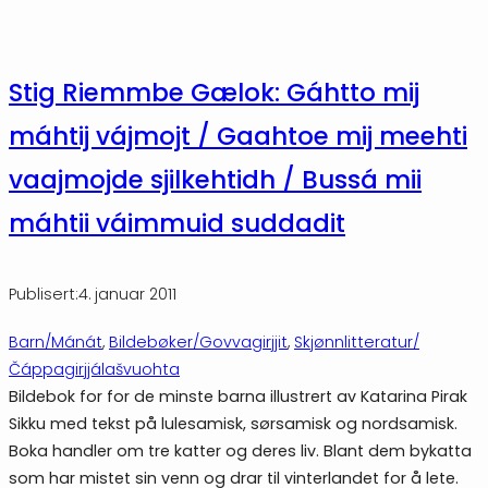
Stig Riemmbe Gælok: Gáhtto mij
máhtij vájmojt / Gaahtoe mij meehti
vaajmojde sjilkehtidh / Bussá mii
máhtii váimmuid suddadit
Publisert:
4. januar 2011
Barn/Mánát
, 
Bildebøker/Govvagirjjit
, 
Skjønnlitteratur/
Čáppagirjjálašvuohta
Bildebok for for de minste barna illustrert av Katarina Pirak
Sikku med tekst på lulesamisk, sørsamisk og nordsamisk.
Boka handler om tre katter og deres liv. Blant dem bykatta
som har mistet sin venn og drar til vinterlandet for å lete.