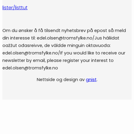
lister/listtut
Om du ønsker å få tilsendt nyhetsbrev på epost så meld
din interesse til: edel.olsen@tromsfylke.no/Jus háliidat
oažžut ođasreivve, de váldde minguin oktavuođa:
edel.olsen@tromsfylke.no/If you would like to receive our
newsletter by email, please register your interest to
edel.olsen@tromsfylke.no
Nettside og design av
gnist
.