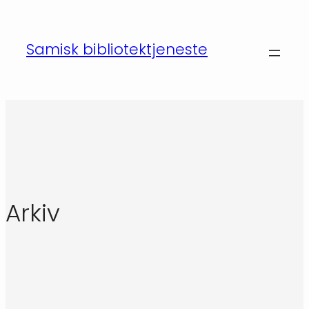
Hopp
til
Samisk bibliotektjeneste
innhold
Arkiv