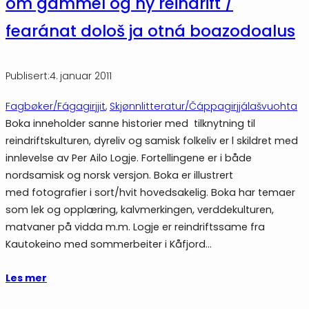
om gammel og ny reindrift /
fearánat dološ ja otná boazodoalus
Publisert:
4. januar 2011
Fagbøker/Fágagirjjit
, 
Skjønnlitteratur/Čáppagirjjálašvuohta
Boka inneholder sanne historier med tilknytning til
reindriftskulturen, dyreliv og samisk folkeliv er l skildret med
innlevelse av Per Ailo Logje. Fortellingene er i både
nordsamisk og norsk versjon. Boka er illustrert
med fotografier i sort/hvit hovedsakelig. Boka har temaer
som lek og opplæring, kalvmerkingen, verddekulturen,
matvaner på vidda m.m. Logje er reindriftssame fra
Kautokeino med sommerbeiter i Kåfjord…
Les mer