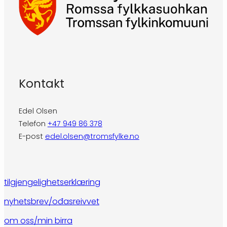
Kontakt
Edel Olsen
Telefon
+47 949 86 378
E-post
edel.olsen@tromsfylke.no
tilgjengelighetserklæring
nyhetsbrev/ođasreivvet
om oss/min birra