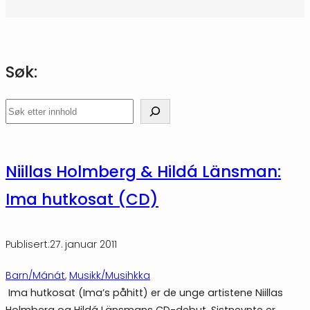
Søk:
Søk
Niillas Holmberg & Hildá Länsman:
Ima hutkosat (CD)
Publisert:
27. januar 2011
Barn/Mánát
, 
Musikk/Musihkka
Ima hutkosat (Ima’s påhitt) er de unge artistene Niillas
Holmberg og Hildá Länsmans CD-debut. Sistnevnte er