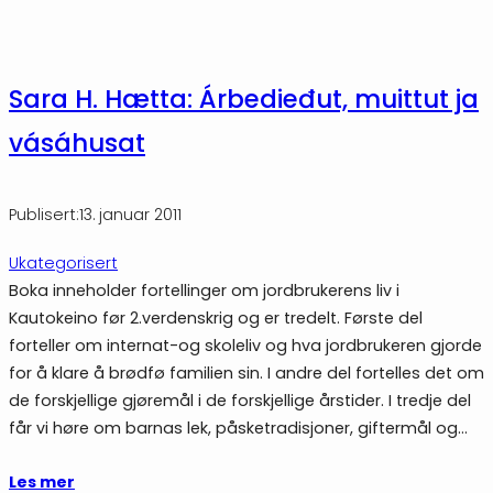
Sara H. Hætta: Árbedieđut, muittut ja
vásáhusat
Publisert:
13. januar 2011
Ukategorisert
Boka inneholder fortellinger om jordbrukerens liv i
Kautokeino før 2.verdenskrig og er tredelt. Første del
forteller om internat-og skoleliv og hva jordbrukeren gjorde
for å klare å brødfø familien sin. I andre del fortelles det om
de forskjellige gjøremål i de forskjellige årstider. I tredje del
får vi høre om barnas lek, påsketradisjoner, giftermål og…
Les mer