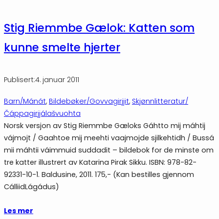
Stig Riemmbe Gælok: Katten som
kunne smelte hjerter
Publisert:
4. januar 2011
Barn/Mánát
, 
Bildebøker/Govvagirjjit
, 
Skjønnlitteratur/
Čáppagirjjálašvuohta
Norsk versjon av Stig Riemmbe Gæloks Gáhtto mij máhtij
vájmojt / Gaahtoe mij meehti vaajmojde sjilkehtidh / Bussá
mii máhtii váimmuid suddadit – bildebok for de minste om
tre katter illustrert av Katarina Pirak Sikku. ISBN: 978-82-
92331-10-1. Baldusine, 2011. 175,- (Kan bestilles gjennom
CálliidLágádus)
Les mer