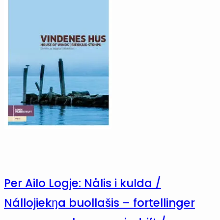
Per Ailo Logje: Nålis i kulda /
Nállojiekŋa buollašis – fortellinger